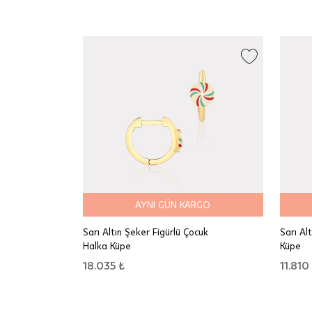
AYNI GÜN KARGO
Sarı Altın Şeker Figürlü Çocuk
Sarı Al
Halka Küpe
Küpe
18.035 ₺
11.810