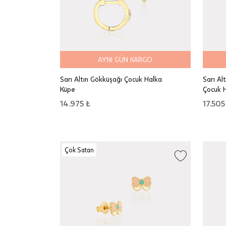
AYNI GÜN KARGO
Sarı Altın Gökküşağı Çocuk Halka
Sarı Al
Küpe
Çocuk 
14.975 ₺
17.505
Çok Satan