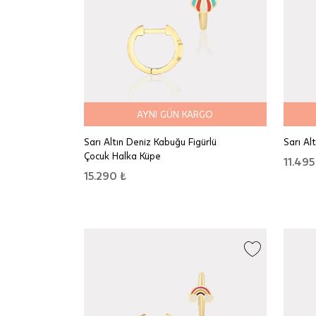
AYNI GÜN KARGO
Sarı Altın Deniz Kabuğu Figürlü
Sarı Al
Çocuk Halka Küpe
11.495
15.290 ₺