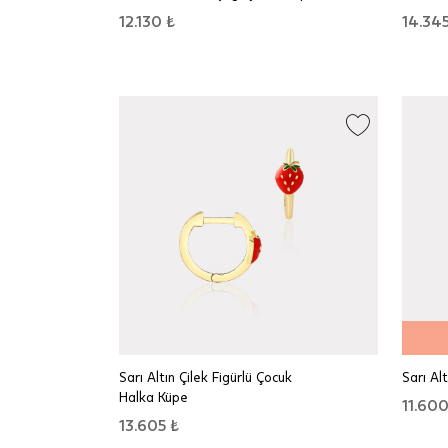
12.130 ₺
14.345
Sarı Altın Çilek Figürlü Çocuk
Sarı Al
Halka Küpe
11.600
13.605 ₺