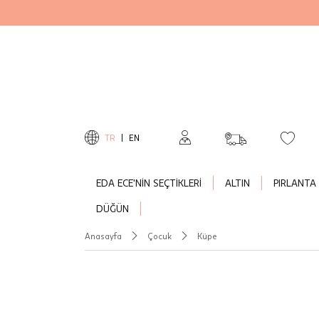
TR
|
EN
EDA ECE'NİN SEÇTİKLERİ
ALTIN
PIRLANTA
DÜĞÜN
Anasayfa
Çocuk
Küpe