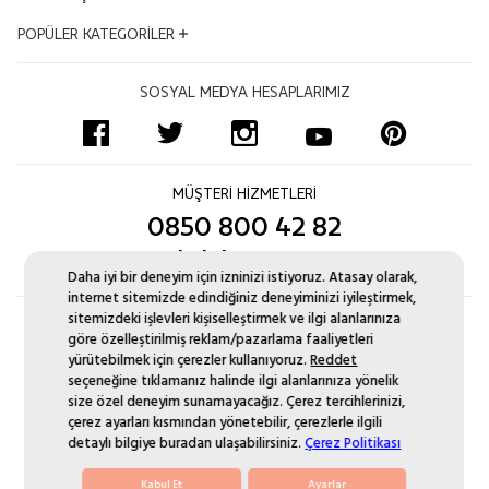
Kalite ve Çevre Politikası
İş Ortakları
Satış Takibi
Çerez Politikası
Adres ve Konum
POPÜLER KATEGORİLER
Kampanyalar
İptal & İade Şartları
Bilgi Toplumu Hizmetleri
Mağazalar
İnsan Kaynakları
Sıkça Sorulan Sorular
Altın Bileklik
Uyum Politikası
Bize Ulaşın Formu
SOSYAL MEDYA HESAPLARIMIZ
Blog
Ödeme Seçenekleri
Pırlanta Tektaş Yüzük
Sertifikamı Göster
Kurumsal Satış
İşlem Rehberi
Zincir Kolye
Site Haritası
Monaco Chain
Yüzük Ölçüsü Nasıl Alınır?
Pırlanta Suyolu Bileklik
MÜŞTERİ HİZMETLERİ
Pırlanta Değişim
Aynı Gün Kargo
0850 800 42 82
Düğün Seti Kataloğu
musteri.iliskileri@atasay.com
Daha iyi bir deneyim için izninizi istiyoruz. Atasay olarak,
internet sitemizde edindiğiniz deneyiminizi iyileştirmek,
sitemizdeki işlevleri kişiselleştirmek ve ilgi alanlarınıza
göre özelleştirilmiş reklam/pazarlama faaliyetleri
yürütebilmek için çerezler kullanıyoruz.
Reddet
seçeneğine tıklamanız halinde ilgi alanlarınıza yönelik
size özel deneyim sunamayacağız. Çerez tercihlerinizi,
çerez ayarları kısmından yönetebilir, çerezlerle ilgili
detaylı bilgiye buradan ulaşabilirsiniz.
Çerez Politikası
© 2021 Atasay Since 1937
Kabul Et
Ayarlar