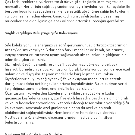
Çok farklı renklerde, yüzlerce farklı tür ve şifalı taşlarla üretilmiş takılar
mevcuttur. Her birinin sağlık açısından ayrı ayrı faydaları var. Bu faydalar ile
beraber kadınları cezbeden renkler ve estetik görünüme sahip bu takıların
ilgi görmesine neden oluyor. Genç kadınların, şifalı taşlarla bezenmiş
mücevherlere olan ilginin gelecek yıllarda artarak süreceğini görebiliriz.
Sağlık ve Şıklığın Buluştuğu Şifa Koleksiyonu
Şifa koleksiyonu ile enerjinizi ve zarif görünümünüzü artıracak tasarımlar
Atasay’da sizi karşılıyor. Birbirinden farklı modeller ve kendi, hislerinize,
ihtiyaçlarınıza ve tarzınıza uyum sağlayacak aksesuarlar ile şıklığınızı bir
adım öne çıkarabilirsiniz.
Sizi rahat, özgür, dengeli, ferah ve ihtiyaçlarınıza göre daha pek çok
hissiyatı barındıran ve göz kamaştıran bu şık koleksiyonda, son derece özel
anlamlar ve duyguları taşıyan modellerle karşılaşmanız mümkün.
Kıyafetlerinizle uyum sağlayacak Şifa koleksiyonu modelleri ile estetik
duruşunuzu daha net bir şekilde ortaya koyabilirsiniz. Bu koleksiyon serisi
ile şıklığınızı tamamlarken, enerjiniz ile benzersiz olun.
Özel tasarım kolyelerden küpelere, bilekliklerden yüzüklere kadar
gücünüzü keşfederken,eşsiz, zarif ve etkili hissedin. Sevdikleri için anlamlı
ve kalıcı hediyeler arayanların ilk tercih edeceği tasarımların yer aldığı Şifa
koleksiyonu sayesinde özel günlerinizin daha da özel ve anlamlı
olabilmesini sağlayabilirsiniz. Hem kendinize hem de sevdiklerinize
Mystique Şifa Koleksiyonu aksesuarlarından hediye alabilir, şifayı
bulaştırabilirsiniz.
Mystıque Şifa Koleksiyonu Modelleri