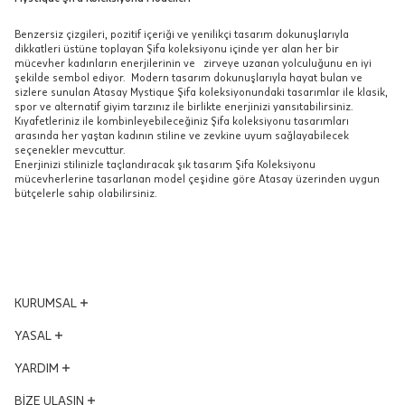
Benzersiz çizgileri, pozitif içeriği ve yenilikçi tasarım dokunuşlarıyla
dikkatleri üstüne toplayan Şifa koleksiyonu içinde yer alan her bir
mücevher kadınların enerjilerinin ve zirveye uzanan yolculuğunu en iyi
şekilde sembol ediyor. Modern tasarım dokunuşlarıyla hayat bulan ve
sizlere sunulan Atasay Mystique Şifa koleksiyonundaki tasarımlar ile klasik,
spor ve alternatif giyim tarzınız ile birlikte enerjinizi yansıtabilirsiniz.
Kıyafetleriniz ile kombinleyebileceğiniz Şifa koleksiyonu tasarımları
arasında her yaştan kadının stiline ve zevkine uyum sağlayabilecek
seçenekler mevcuttur.
Enerjinizi stilinizle taçlandıracak şık tasarım Şifa Koleksiyonu
mücevherlerine tasarlanan model çeşidine göre Atasay üzerinden uygun
bütçelerle sahip olabilirsiniz.
KURUMSAL
Yönetim Kurulu
YASAL
Vizyon - Misyon
KVKK Aydınlatma Metni
YARDIM
Dünden Bugüne
Mesafeli Satış Sözleşmesi
Ödüllerimiz
Hesabım
BİZE ULAŞIN