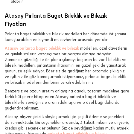
olabilir.
Atasay Pırlanta Baget Bileklik ve Bilezik
Fiyatları
Pırlanta baget bileklik ve bilezik modelleri her dönemde ihtişamını
konuşturabilen en kıymetli mücevherler arasında yer alır.
Atasay pırlanta baget bileklik ve bilezik
modelleri, özel davetlerin
ve günlük stillerin vazgeçilmez bir parçası olmaya adaydır.
Zamansız güzelliği ile ön plana çıkmayı başaran bu zarif bileklik ve
bilezik modelleri, pırlantanın ihtişamını en güzel şekilde yansıtarak
gününüze eşlik ediyor. Eğer siz de girdiğiniz her ortamda şıklığınız
ve ışıltınız ile göz kamaştırmak istiyorsanız, pırlanta baget bileklik
ve bilezik modellerinden birini tercih edebilirsiniz.
Benzersiz ve özgün üretim anlayışına dayalı, tasarım modeline göre
farklı bütçelere hitap eden Atasay pırlanta baget bileklik ve
bileziklerle sevdiğinizle aranızdaki aşkı ve o özel bağı daha da
güçlendirebilirsiniz.
Atasay, alışverişinizi kolaylaştırmak için çeşitli ödeme seçenekleri
de sunmaktadır. Bu seçenekler arasında, 3 taksit imkanı ve alışveriş
kredisi gibi seçenekler bulunur. Siz de sevdiğiniz kadını mutlu etmek
istiyorsanız, Atasay'da
pırlanta baget bileklik ve bilezik