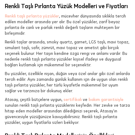
Renkli Taşlı Pırlanta Yüzük Modelleri ve Fiyatları
Renkli taşlı pırlanta yüzükler
, mücevher dünyasında sıklıkla tercih
edilen modeller arasında yer alır. Bu özel yüzükler, zarif beyaz
pırlanta ile canlı ve parlak renkli değerli taşların muhteşem bir
birleşimidir.
Renkli taşlar arasında, smoky quartz, garnet, LGS taşlı, mavi topaz,
simulant taşlı, safir, zümrüt, mavi topaz ve ametist gibi birçok
seçenek bulunur. Her taşın kendine özgü rengi ve anlamı vardır. Bu
nedenle renkli taşlı pırlanta yüzükler kişisel ifadeyi ve duygusal
bağları kutlamak için mükemmel bir seçenektir.
Bu yüzükler, özellikle nişan, düğün veya özel anılar gibi özel anlarda
tercih edilir. Aynı zamanda günlük kullanım için de uygun olan renkli
taşlı pırlanta yüzükler, her türlü kıyafetle mükemmel bir uyum
sağlar ve tarzınıza bir dokunuş ekler.
Atasay, çeşitli bütçelere uygun,
sertifikalı
ve
bakım garantisiyle
sunulan renkli taşlı pırlanta yüzüklerini keşfedin. Her zevke ve tarza
hitap eden modeller arasından dilediğinizi seçerek, Atasay'ın
güvencesiyle yüzüğünüze kavuşabilirsiniz. Renkli taşlı pırlanta
yüzükler, uygun fiyatlarla sizleri bekliyor.