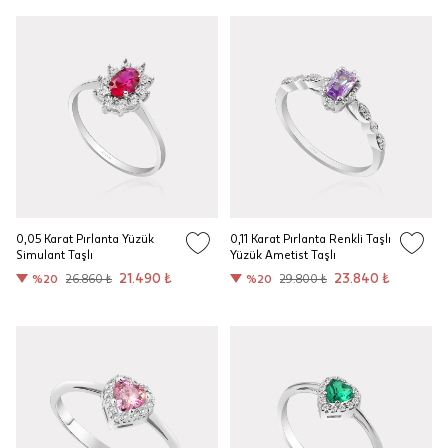
0,05 Karat Pırlanta Yüzük
0,11 Karat Pırlanta Renkli Taşlı
Simulant Taşlı
Yüzük Ametist Taşlı
21.490 ₺
23.840 ₺
%20
26.860 ₺
%20
29.800 ₺