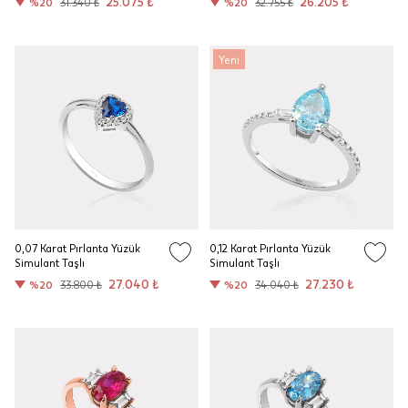
25.075 ₺
26.205 ₺
%20
31.340 ₺
%20
32.755 ₺
Yeni
0,07 Karat Pırlanta Yüzük
0,12 Karat Pırlanta Yüzük
Simulant Taşlı
Simulant Taşlı
27.040 ₺
27.230 ₺
%20
33.800 ₺
%20
34.040 ₺