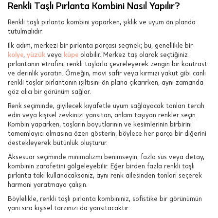
Renkli Taşlı Pırlanta Kombini Nasıl Yapılır?
Renkli taşlı pırlanta kombini yaparken, şıklık ve uyum ön planda
tutulmalıdır.
İlk adım, merkezi bir pırlanta parçası seçmek; bu, genellikle bir
kolye
,
yüzük
veya
küpe
olabilir. Merkez taş olarak seçtiğiniz
pırlantanın etrafını, renkli taşlarla çevreleyerek zengin bir kontrast
ve derinlik yaratın. Örneğin, mavi safir veya kırmızı yakut gibi canlı
renkli taşlar pırlantanın ışıltısını ön plana çıkarırken, aynı zamanda
göz alıcı bir görünüm sağlar.
Renk seçiminde, giyilecek kıyafetle uyum sağlayacak tonları tercih
edin veya kişisel zevkinizi yansıtan, anlam taşıyan renkler seçin.
Kombin yaparken, taşların boyutlarının ve kesimlerinin birbirini
tamamlayıcı olmasına özen gösterin; böylece her parça bir diğerini
destekleyerek bütünlük oluşturur.
Aksesuar seçiminde minimalizmi benimseyin; fazla süs veya detay,
kombinin zarafetini gölgeleyebilir. Eğer birden fazla renkli taşlı
pırlanta takı kullanacaksanız, aynı renk ailesinden tonları seçerek
harmoni yaratmaya çalışın.
Böylelikle, renkli taşlı pırlanta kombininiz, sofistike bir görünümün
yanı sıra kişisel tarzınızı da yansıtacaktır.