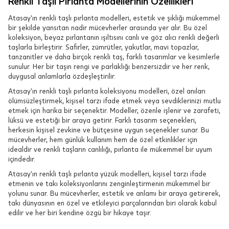
Renkli Taşlı Pırlanta Modellerinin Özellikleri
Atasay'ın renkli taşlı pırlanta modelleri, estetik ve şıklığı mükemmel
bir şekilde yansıtan nadir mücevherler arasında yer alır. Bu özel
koleksiyon, beyaz pırlantanın ışıltısını canlı ve göz alıcı renkli değerli
taşlarla birleştirir. Safirler, zümrütler, yakutlar, mavi topazlar,
tanzanitler ve daha birçok renkli taş, farklı tasarımlar ve kesimlerle
sunulur. Her bir taşın rengi ve parlaklığı benzersizdir ve her renk,
duygusal anlamlarla özdeşleştirilir.
Atasay'ın renkli taşlı pırlanta koleksiyonu modelleri, özel anıları
ölümsüzleştirmek, kişisel tarzı ifade etmek veya sevdiklerinizi mutlu
etmek için harika bir seçenektir. Modeller, özenle işlenir ve zarafeti,
lüksü ve estetiği bir araya getirir. Farklı tasarım seçenekleri,
herkesin kişisel zevkine ve bütçesine uygun seçenekler sunar. Bu
mücevherler, hem günlük kullanım hem de özel etkinlikler için
idealdir ve renkli taşların canlılığı, pırlanta ile mükemmel bir uyum
içindedir.
Atasay'ın renkli taşlı pırlanta yüzük modelleri, kişisel tarzı ifade
etmenin ve takı koleksiyonlarını zenginleştirmenin mükemmel bir
yolunu sunar. Bu mücevherler, estetik ve anlamı bir araya getirerek,
takı dünyasının en özel ve etkileyici parçalarından biri olarak kabul
edilir ve her biri kendine özgü bir hikaye taşır.