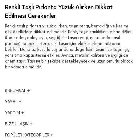
Renkli Taşlı Pırlanta Yüzük Alırken Dikkat
Edilmesi Gerekenler
Renkli taşlı pırlanta yüzük alırken, taşın rengi, berraklığı ve kesimi
gibi özelliklere dikkat edilmelidir. Renk, taşın canlılığını ve nadirliğini
ifade eder; dolayısıyla, seçtiğiniz taşın rengi, ışık altında nasıl
parladığına bakın. Berraklık, taşın içindeki kusurların miktarını
belirler. Daha az kusurlu taşlar daha değerlidir. Kesim ise taşın ışığı
yansıtma kapasitesini etkiler. Ayrıca, metalin kalitesi ve işçiliği de
önem taşır. Taşı iyi bir şekilde destekleyecek ve uzun ömürlü olacak
bir yapıda olmalıdır.
KURUMSAL
Yönetim Kurulu
YASAL
Vizyon - Misyon
KVKK Aydınlatma Metni
YARDIM
Dünden Bugüne
Mesafeli Satış Sözleşmesi
Ödüllerimiz
Hesabım
BİZE ULAŞIN
Kalite ve Çevre Politikası
İş Ortakları
Satış Takibi
Çerez Politikası
Adres ve Konum
POPÜLER KATEGORİLER