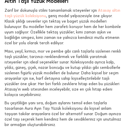
Altın Taşlı Yüzük Modelleri
Zarif bir dokunuşla stilini tamamlamak isteyenler için
Atasay altın
taşlı yüzük koleksiyonu
, geniş model yelpazesiyle öne çıkıyor.
Klasik şıklığı sevenler için tektaş ve baget yüzük modelleri
bulunuyor. Bu modeller hem zarafeti koruyor hem de her kombinle
uyum sağlıyor. Özellikle tektaş yüzükler; kimi zaman aşkın ve
bağlılığın simgesi, kimi zaman ise yalnızca kendinizi mutlu etmenin
özel bir yolu olarak tercih ediliyor.
Mavi, yeşil, kırmızı, mor ve pembe gibi canlı taşlarla süslenen renkli
taşlı yüzükler, tarzınızı renklendirmek ve farklılık yaratmak
isteyenler için ideal seçenekler sunar. Koleksiyonda ayrıca kalp,
yıldız, güneş, çiçek, nazar boncuğu ve kutup yıldızı gibi sembollerle
süslenen figürlü yüzük modelleri de bulunur. Daha kişisel bir seçim
arayanlar için ise, harf detayına sahip kişiselleştirilebilir taşlı
yüzükler öne çıkar. Her biri farklı zevklere hitap eden bu yüzükleri
Atasay'ın web sitesinden inceleyebilir, size en çok hitap edeni
kolayca seçebilirsiniz.
Bu çeşitliliğin yanı sıra, doğum aylarını temsil eden taşlarla
tasarlanan Aura Ayın Taşı Yüzük koleksiyonu da kişisel anlam
taşıyan takılar arayanlara özel bir alternatif sunar. Doğum ayınıza
özel taşı seçerek hem kendiniz hem de sevdikleriniz için unutulmaz
bir armağan oluşturabilirsiniz.