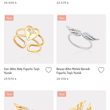
24.400 ₺
22.475 ₺
Yeni
Yeni
Sarı Altın Kalp Figürlü Taşlı
Beyaz Altın Melek Kanadı
Yüzük
Figürlü Taşlı Yüzük
23.970 ₺
20.010 ₺
Yeni
Yeni