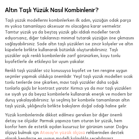
Altın Taşlı Yüzük Nasıl Kombinlenir?
Taşlı yüzük modellerini kombinlerken ilk adım, yüzüğün odak parça
mı yoksa tamamlayıcı aksesuar mı olacağına karar vermektir.
Tamtur yüzük ya da beştaş yüzük gibi iddialı modeller tercih
ediyorsanız, diğer takılarınızı minimal tutarak yüzüğün öne çıkmasını
sağlayabilirsiniz. Sade altın taşlı yüzükleri ise zincir kolyeler ve altın
küpelerle birlikte kullanarak bütünlük oluşturabilirsiniz. Taşlı
yüzükler açık renkli kombinlerde zarif görünürken, koyu tonlu
kıyafetlerle de etkileyici bir uyum yakalar.
Renkli taşlı yüzükler söz konusuysa kıyafet ve ten rengine uygun
seçimler yapmak oldukça önemlidir. Yeşil taşlı yüzük modelleri sıcak
tonlu tenlerde öne çıkarken, mavi taşlı yüzükler daha soğuk
tonlarla güçlü bir kontrast yaratır. Kırmızı ya da mor taşlı yüzükleri
ise siyah ya da beyaz kombinlerle kullanarak enerjik ve modern bir
duruş yakalayabilirsiniz. İyi seçilmiş bir kombinle tamamlanan altın
taşlı yüzük, şıklığınızla birlikte bakışların doğal odağı haline gelir.
Yüzük kombinlerinde dikkat edilmesi gereken bir diğer önemli
detay ise ölçüdür. Parmak yapınıza tam oturan bir yüzük, hem
konfor hem de estetik açıdan kusursuz bir görünüm sunar. Doğru
ölçüyü bulmak için
Atasay'ın yüzük ölçüsü
rehberinden destek
alarak kendinize en uygun modelli kolaylıkla seçebilirsiniz.