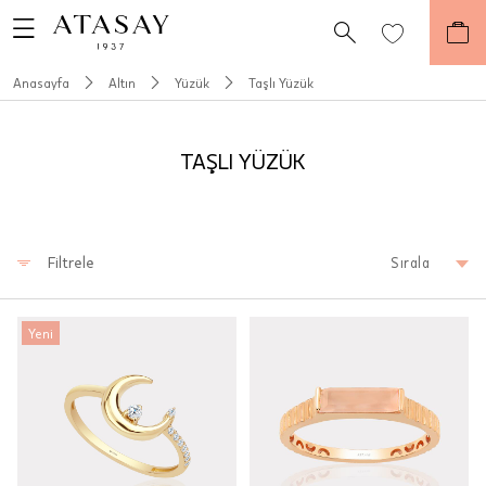
Anasayfa
Altın
Yüzük
Taşlı Yüzük
TAŞLI YÜZÜK
Filtrele
Sırala
Yeni