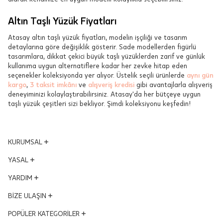
Altın Taşlı Yüzük Fiyatları
Atasay altın taşlı yüzük fiyatları, modelin işçiliği ve tasarım
detaylarına göre değişiklik gösterir. Sade modellerden figürlü
tasarımlara, dikkat çekici büyük taşlı yüzüklerden zarif ve günlük
kullanıma uygun alternatiflere kadar her zevke hitap eden
seçenekler koleksiyonda yer alıyor. Üstelik seçili ürünlerde
aynı gün
kargo
,
3 taksit imkânı
ve
alışveriş kredisi
gibi avantajlarla alışveriş
deneyiminizi kolaylaştırabilirsiniz. Atasay'da her bütçeye uygun
taşlı yüzük çeşitleri sizi bekliyor. Şimdi koleksiyonu keşfedin!
KURUMSAL
Yönetim Kurulu
YASAL
Vizyon - Misyon
KVKK Aydınlatma Metni
YARDIM
Dünden Bugüne
Mesafeli Satış Sözleşmesi
Ödüllerimiz
Hesabım
BİZE ULAŞIN
Kalite ve Çevre Politikası
İş Ortakları
Satış Takibi
Çerez Politikası
Adres ve Konum
POPÜLER KATEGORİLER
Kampanyalar
İptal & İade Şartları