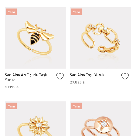
Yeni
Yeni
Sarı Altın Arı Figürlü Taşlı
Sarı Altın Taşlı Yüzük
Yüzük
27.825 ₺
18.195 ₺
Yeni
Yeni