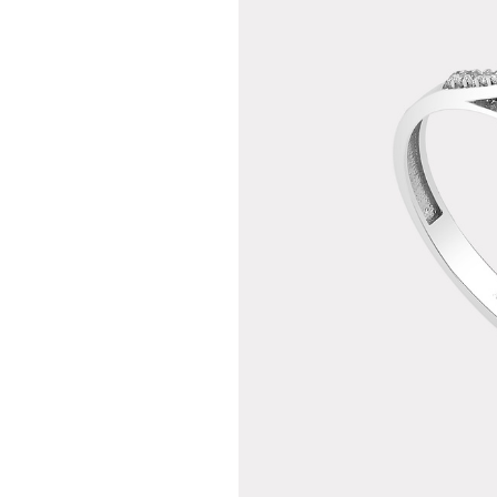
Teslima
Siparişle
gönderil