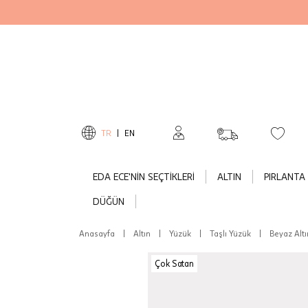
TR
|
EN
EDA ECE'NİN SEÇTİKLERİ
ALTIN
PIRLANTA
DÜĞÜN
Anasayfa
|
Altın
|
Yüzük
|
Taşlı Yüzük
|
Beyaz Altı
Çok Satan