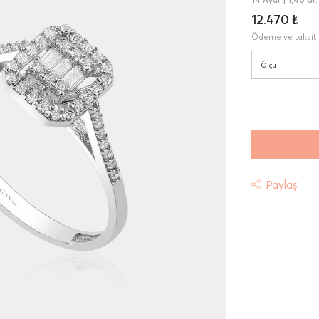
12.470 ₺
Ödeme ve taksit 
Ölçü
Paylaş
t
riniz "HepsiJet Kargo" ile ücretsiz ve sigortalı olarak
mektedir.