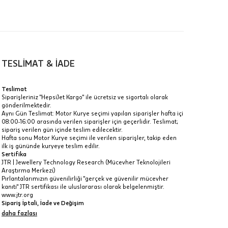
00-
n gün
TESLİMAT & İADE
Teslimat
Siparişleriniz "HepsiJet Kargo" ile ücretsiz ve sigortalı olarak
gönderilmektedir.
a
Aynı Gün Teslimat: Motor Kurye seçimi yapılan siparişler hafta içi
08:00-16:00 arasında verilen siparişler için geçerlidir. Teslimat;
IT
sipariş verilen gün içinde teslim edilecektir.
Hafta sonu Motor Kurye seçimi ile verilen siparişler, takip eden
Taksit Toplamı
R
z.
ilk iş gününde kuryeye teslim edilir.
Sertifika
12.470 ₺
idir, ancak
JTR | Jewellery Technology Research (Mücevher Teknolojileri
Araştırma Merkezi)
Pırlantalarımızın güvenilirliği "gerçek ve güvenilir mücevher
12.470 ₺
kanıtı" JTR sertifikası ile uluslararası olarak belgelenmiştir.
www.jtr.org
12.470 ₺
Sipariş İptali, İade ve Değişim
İptal: Kargoya verilmeyen veya faturası oluşmayan siparişlerinizi
daha fazlası
 veya
iptal edebilirsiniz. Müşterinin özel istek ve talepleri
i
doğrultusunda üretilen veya değişiklik ya da eklemeler yapılarak