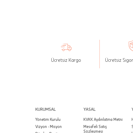
seçilen ü
İade: Mü
değişikli
yapılan ü
Siparişin
edebilirs
Ücretsiz Kargo
Ücretsiz Sigo
gönderebi
Önemli:
tutarınd
edilir.
Değişim
yapılmam
KURUMSAL
YASAL
Yönetim Kurulu
KVKK Aydınlatma Metni
Önemli:
Vizyon - Misyon
Mesafeli Satış
siparişin
Sözleşmesi