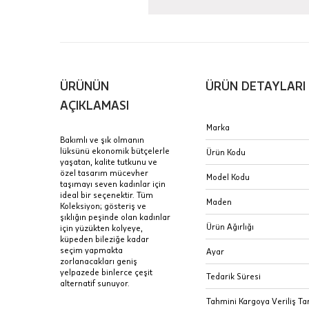
Aynı Gün
16:00 ara
içinde te
Hafta son
Taksit Tablosu
ÜRÜNÜN
ÜRÜN DETAYLARI
gününde 
Fiyat bilgisi 
AÇIKLAMASI
Sertifik
Mağaza
Marka
Bakımlı ve şık olmanın
JTR | Je
lüksünü ekonomik bütçelerle
Ürün Kodu
Ad Soyad
yaşatan, kalite tutkunu ve
Merkezi)
Seçiniz.
özel tasarım mücevher
Model Kodu
taşımayı seven kadınlar için
Taksit
ideal bir seçenektir. Tüm
Pırlantal
B
Maden
Koleksiyon; gösteriş ve
E-Posta Adresi
sertifika
şıklığın peşinde olan kadınlar
Tek Çekim
Stoklar çok h
Ürün Ağırlığı
için yüzükten kolyeye,
uzun süre or
küpeden bileziğe kadar
Sipariş 
2 Taksit
seçim yapmakta
Ayar
zorlanacakları geniş
3 Taksit
yelpazede binlerce çeşit
İptal: K
Tedarik Süresi
alternatif sunuyor.
edebilirs
Tahmini Kargoya Veriliş Tar
değişikli