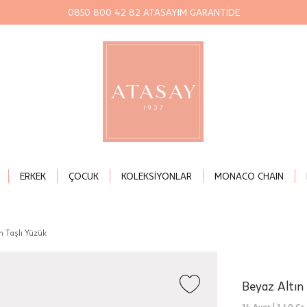
0850 800 42 82 ATASAYIM GARANTİDE
ERKEK
ÇOCUK
KOLEKSİYONLAR
MONACO CHAIN
n Taşlı Yüzük
Beyaz Altın
14 Ayar |
1,40 Gr.