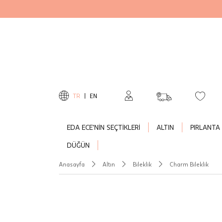
TR
|
EN
EDA ECE'NİN SEÇTİKLERİ
ALTIN
PIRLANTA
DÜĞÜN
Anasayfa
Altın
Bileklik
Charm Bileklik