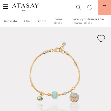
Charm
Sarı-Beyaz-Kırmızı Altın
Anasayfa
|
Altın
|
Bileklik
|
|
Bileklik
Charm Bileklik
Teslimat