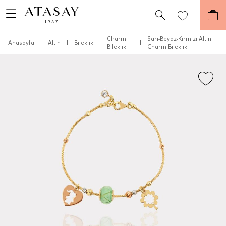
Charm
Sarı-Beyaz-Kırmızı Altın
Anasayfa
|
Altın
|
Bileklik
|
|
Bileklik
Charm Bileklik
Teslimat