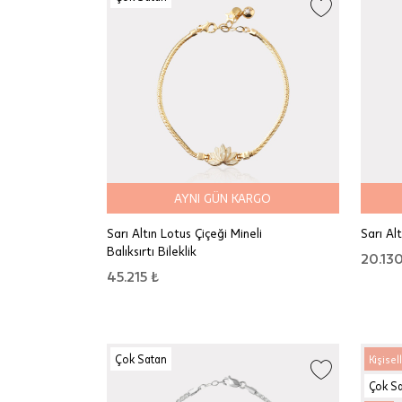
AYNI GÜN KARGO
Sarı Altın Lotus Çiçeği Mineli
Sarı Al
Balıksırtı Bileklik
20.130
45.215 ₺
Çok Satan
Kişisell
Çok S