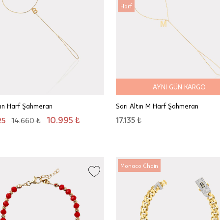
Harf
AYNI GÜN KARGO
tın Harf Şahmeran
Sarı Altın M Harf Şahmeran
10.995 ₺
17.135 ₺
25
14.660 ₺
Monaco Chain