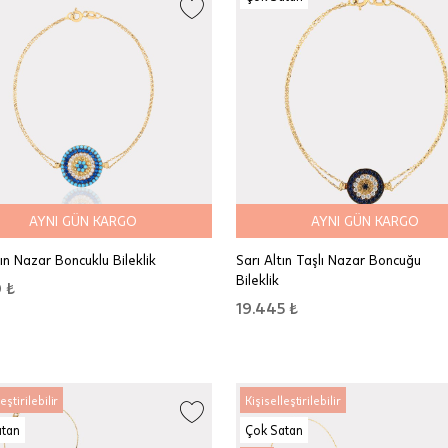
AYNI GÜN KARGO
AYNI GÜN KARGO
tın Nazar Boncuklu Bileklik
Sarı Altın Taşlı Nazar Boncuğu
Bileklik
 ₺
19.445 ₺
eştirilebilir
Kişiselleştirilebilir
atan
Çok Satan