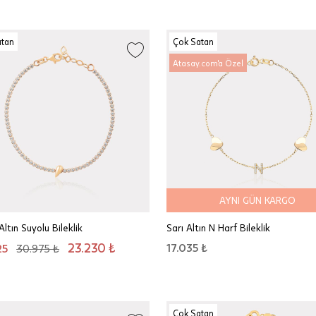
atan
Çok Satan
Atasay.com'a Özel
AYNI GÜN KARGO
Altın Suyolu Bileklik
Sarı Altın N Harf Bileklik
23.230 ₺
17.035 ₺
25
30.975 ₺
Çok Satan