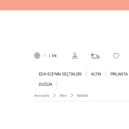
TR
|
EN
EDA ECE'NİN SEÇTİKLERİ
ALTIN
PIRLANTA
DÜĞÜN
Anasayfa
Altın
Bileklik