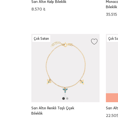
Sarı Altın Kalp Bileklik
Monaco
Bileklik
8.570 ₺
35.515
Çok Satan
Çok S
Sarı Altın Renkli Taşlı Çiçek
Sarı Alt
Bileklik
22.505