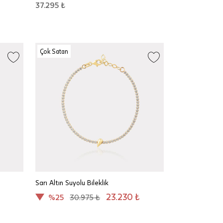
37.295 ₺
Çok Satan
Sarı Altın Suyolu Bileklik
23.230 ₺
%25
30.975 ₺