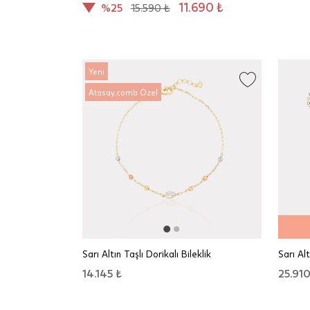
11.690 ₺
%25
15.590 ₺
Yeni
Atasay.com'a Özel
Sarı Altın Taşlı Dorikalı Bileklik
Sarı Al
14.145 ₺
25.910