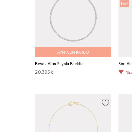
Harf
AYNI GÜN KARGO
Beyaz Altın Suyolu Bileklik
Sarı Al
20.395 ₺
%