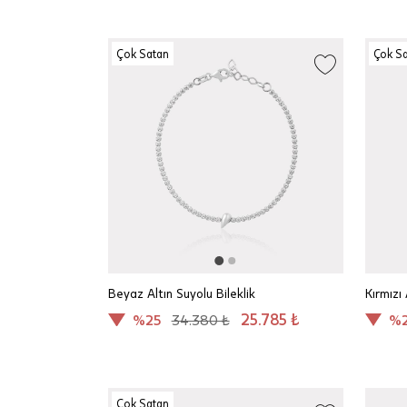
Çok Satan
Çok S
Beyaz Altın Suyolu Bileklik
Kırmızı 
25.785 ₺
%25
34.380 ₺
%
Çok Satan