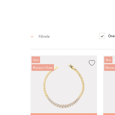
Öner
Filtrele
Yeni
Yeni
Monaco Chain
Monac