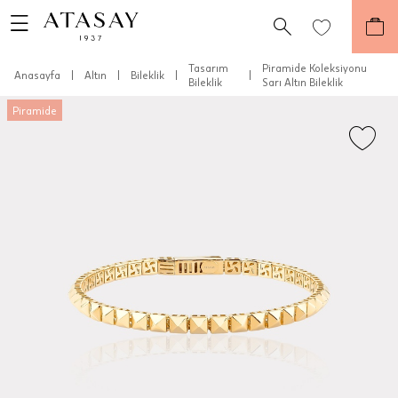
Tasarım
Piramide Koleksiyonu
Anasayfa
|
Altın
|
Bileklik
|
|
Bileklik
Sarı Altın Bileklik
Piramide
Teslimat