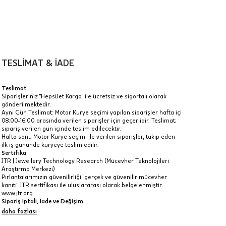
00-
n gün
TESLİMAT & İADE
Teslimat
Siparişleriniz "HepsiJet Kargo" ile ücretsiz ve sigortalı olarak
gönderilmektedir.
a
Aynı Gün Teslimat: Motor Kurye seçimi yapılan siparişler hafta içi
08:00-16:00 arasında verilen siparişler için geçerlidir. Teslimat;
IT
sipariş verilen gün içinde teslim edilecektir.
Hafta sonu Motor Kurye seçimi ile verilen siparişler, takip eden
Taksit Toplamı
R
z.
ilk iş gününde kuryeye teslim edilir.
Sertifika
54.420 ₺
idir, ancak
JTR | Jewellery Technology Research (Mücevher Teknolojileri
Araştırma Merkezi)
Pırlantalarımızın güvenilirliği "gerçek ve güvenilir mücevher
54.420 ₺
kanıtı" JTR sertifikası ile uluslararası olarak belgelenmiştir.
www.jtr.org
54.420 ₺
Sipariş İptali, İade ve Değişim
İptal: Kargoya verilmeyen veya faturası oluşmayan siparişlerinizi
daha fazlası
 veya
iptal edebilirsiniz. Müşterinin özel istek ve talepleri
i
doğrultusunda üretilen veya değişiklik ya da eklemeler yapılarak