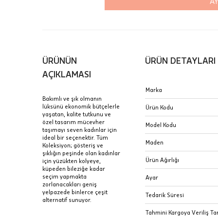
AY
Aynı Gün
16:00 ara
içinde te
Hafta son
Taksit Tablosu
ÜRÜNÜN
ÜRÜN DETAYLARI
gününde 
Fiyat bilgisi 
AÇIKLAMASI
Sertifik
Mağaza
Marka
Bakımlı ve şık olmanın
JTR | Je
lüksünü ekonomik bütçelerle
Ürün Kodu
Ad Soyad
yaşatan, kalite tutkunu ve
Merkezi)
Seçiniz.
özel tasarım mücevher
Model Kodu
taşımayı seven kadınlar için
Taksit
ideal bir seçenektir. Tüm
Pırlantal
B
Maden
Koleksiyon; gösteriş ve
E-Posta Adresi
sertifika
şıklığın peşinde olan kadınlar
Tek Çekim
Stoklar çok h
Ürün Ağırlığı
için yüzükten kolyeye,
uzun süre or
küpeden bileziğe kadar
Sipariş 
2 Taksit
seçim yapmakta
Ayar
zorlanacakları geniş
3 Taksit
yelpazede binlerce çeşit
İptal: K
Tedarik Süresi
alternatif sunuyor.
edebilirs
Tahmini Kargoya Veriliş Tar
değişikli