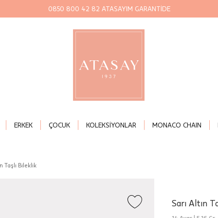
0850 800 42 82 ATASAYIM GARANTİDE
ERKEK
ÇOCUK
KOLEKSİYONLAR
MONACO CHAIN
n Taşlı Bileklik
Sarı Altın Ta
14 Ayar |
5,16 Gr.