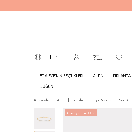
TR
|
EN
EDA ECE'NİN SEÇTİKLERİ
ALTIN
PIRLANTA
DÜĞÜN
Anasayfa
|
Altın
|
Bileklik
|
Taşlı Bileklik
|
Sarı Altı
Atasay.com'a Özel