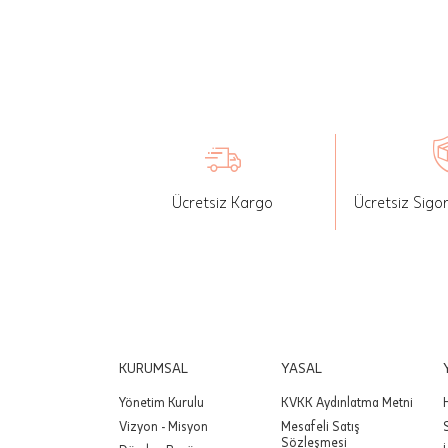
seçilen ü
İade: Mü
değişikli
yapılan ü
Siparişin
edebilirs
Ücretsiz Kargo
Ücretsiz Sigo
gönderebi
Önemli:
tutarınd
edilir.
Değişim
yapılmam
KURUMSAL
YASAL
Yönetim Kurulu
KVKK Aydınlatma Metni
Önemli:
Vizyon - Misyon
Mesafeli Satış
siparişin
Sözleşmesi