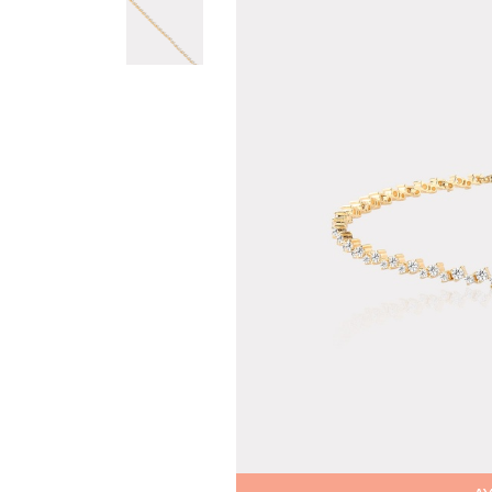
Teslima
Siparişle
gönderil