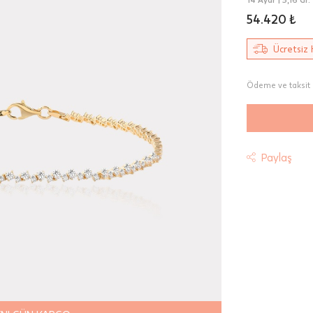
54.420 ₺
Ücretsiz 
Ödeme ve taksit 
Paylaş
t
riniz "HepsiJet Kargo" ile ücretsiz ve sigortalı olarak
mektedir.