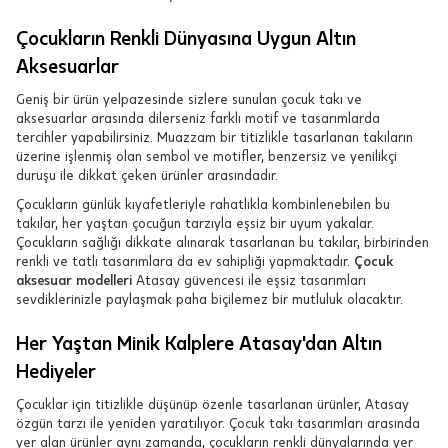
Çocukların Renkli Dünyasına Uygun Altın
Aksesuarlar
Geniş bir ürün yelpazesinde sizlere sunulan çocuk takı ve
aksesuarlar arasında dilerseniz farklı motif ve tasarımlarda
tercihler yapabilirsiniz. Muazzam bir titizlikle tasarlanan takıların
üzerine işlenmiş olan sembol ve motifler, benzersiz ve yenilikçi
duruşu ile dikkat çeken ürünler arasındadır.
Çocukların günlük kıyafetleriyle rahatlıkla kombinlenebilen bu
takılar, her yaştan çocuğun tarzıyla eşsiz bir uyum yakalar.
Çocukların sağlığı dikkate alınarak tasarlanan bu takılar, birbirinden
renkli ve tatlı tasarımlara da ev sahipliği yapmaktadır.
Çocuk
aksesuar modelleri
Atasay güvencesi ile eşsiz tasarımları
sevdiklerinizle paylaşmak paha biçilemez bir mutluluk olacaktır.
Her Yaştan Minik Kalplere Atasay'dan Altın
Hediyeler
Çocuklar için titizlikle düşünüp özenle tasarlanan ürünler, Atasay
özgün tarzı ile yeniden yaratılıyor. Çocuk takı tasarımları arasında
yer alan ürünler aynı zamanda, çocukların renkli dünyalarında yer