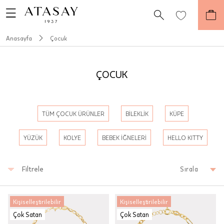
Anasayfa
Çocuk
ÇOCUK
TÜM ÇOCUK ÜRÜNLER
BİLEKLİK
KÜPE
YÜZÜK
KOLYE
BEBEK İĞNELERİ
HELLO KITTY
Filtrele
Sırala
Kişiselleştirilebilir
Kişiselleştirilebilir
Çok Satan
Çok Satan