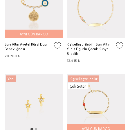
AYNI GÜN KARGO
Sarı Altın Ayetel Kürsi Dualı
Kişiselleştirilebilir Sarı Altın
Bebek İğnesi
Yıldız Figürlü Çocuk Künye
Bileklik
20.760 ₺
12.415 ₺
Yeni
Kişiselleştirilebilir
Çok Satan
AYNI GÜN KARGO