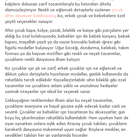
kalplere dokunan zarif tasarımlarıyla bu hatıraları altınla
ölümsüzleştiriyor. Renkli ve eğlenceli detaylarla süslenen
çocuk
altın aksesuar koleksiyonu
; kız, erkek çocuk ve bebekelere özel
çeşitli seçenekler sunuyor.
Altın çocuk küpe, kolye, yüzük, bileklik ve künye gibi parçaların yer
aldığı bu özel koleksiyonda; bebekler için de bebek künyesi, bebek
küpesi, maşallah yazılı ya da nazar boncuklu bebek iğnesi gibi
figürlü modeller bulunuyor. Uğur böceği, dondurma, kelebek, takım
forması ya da hayvan motifleri gibi renkli ve neşeli tasarımlar,
çocukların renkli dünyasına ilham katıyor.
Kız çocuklar için şık ve zarif, erkek çocuklar için ise eğlenceli ve
dikkat çekici detaylarla hazırlanan modeller, günlük kullanımda da
rahatlıkla tercih edilebilir. Kişiselleştirilebilir altın bileklik gibi özel
tasarımlar ise çocuklara anlam yüklü ve unutulmaz hediyeler
sunmak isteyenler için ideal bir seçenek sunar.
Gökkuşağının renklerinden ilham alan bu neşeli tasarımlar,
çocukların enerjisine ve hayal gücüne eşlik edecek kadar canlı ve
sevimli. Çocuklar ve bebekler için tasarlanan bu aksesuarlar, gün
boyu hiç çıkarılmadan rahatlıkla kullanılabilir. Hem uyurken hem de
oyun oynarken onlara eşlik eden Atasay çocuk takıları, çocukların
hareketli dünyasına mükemmel uyum sağlar. Böylece minikler, en
sevdikleri takıları her an yanlarında hisseder.