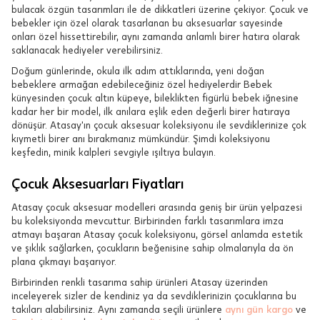
bulacak özgün tasarımları ile de dikkatleri üzerine çekiyor. Çocuk ve
bebekler için özel olarak tasarlanan bu aksesuarlar sayesinde
onları özel hissettirebilir, aynı zamanda anlamlı birer hatıra olarak
saklanacak hediyeler verebilirsiniz.
Doğum günlerinde, okula ilk adım attıklarında, yeni doğan
bebeklere armağan edebileceğiniz özel hediyelerdir Bebek
künyesinden çocuk altın küpeye, bileklikten figürlü bebek iğnesine
kadar her bir model, ilk anılara eşlik eden değerli birer hatıraya
dönüşür. Atasay'ın çocuk aksesuar koleksiyonu ile sevdiklerinize çok
kıymetli birer anı bırakmanız mümkündür. Şimdi koleksiyonu
keşfedin, minik kalpleri sevgiyle ışıltıya bulayın.
Çocuk Aksesuarları Fiyatları
Atasay çocuk aksesuar modelleri arasında geniş bir ürün yelpazesi
bu koleksiyonda mevcuttur. Birbirinden farklı tasarımlara imza
atmayı başaran Atasay çocuk koleksiyonu, görsel anlamda estetik
ve şıklık sağlarken, çocukların beğenisine sahip olmalarıyla da ön
plana çıkmayı başarıyor.
Birbirinden renkli tasarıma sahip ürünleri Atasay üzerinden
inceleyerek sizler de kendiniz ya da sevdiklerinizin çocuklarına bu
takıları alabilirsiniz. Aynı zamanda seçili ürünlere
aynı gün kargo
ve