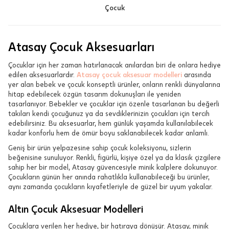
Çocuk
Atasay Çocuk Aksesuarları
Çocuklar için her zaman hatırlanacak anılardan biri de onlara hediye
edilen aksesuarlardır.
Atasay çocuk aksesuar modelleri
arasında
yer alan bebek ve çocuk konseptli ürünler, onların renkli dünyalarına
hitap edebilecek özgün tasarım dokunuşları ile yeniden
tasarlanıyor. Bebekler ve çocuklar için özenle tasarlanan bu değerli
takıları kendi çocuğunuz ya da sevdiklerinizin çocukları için tercih
edebilirsiniz. Bu aksesuarlar, hem günlük yaşamda kullanılabilecek
kadar konforlu hem de ömür boyu saklanabilecek kadar anlamlı.
Geniş bir ürün yelpazesine sahip çocuk koleksiyonu, sizlerin
beğenisine sunuluyor. Renkli, figürlü, kişiye özel ya da klasik çizgilere
sahip her bir model, Atasay güvencesiyle minik kalplere dokunuyor.
Çocukların günün her anında rahatlıkla kullanabileceği bu ürünler,
aynı zamanda çocukların kıyafetleriyle de güzel bir uyum yakalar.
Altın Çocuk Aksesuar Modelleri
Çocuklara verilen her hediye, bir hatıraya dönüşür. Atasay, minik