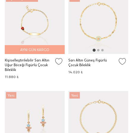
AYNI GÜN KARGO
Kişiselleştirilebilir Sarı Altın
Sarı Altın Güneş Figürlü
Uğur Böceği Figürlü Çocuk
Çocuk Bileklik
Bileklik
14.020 ₺
11.880 ₺
Yeni
Yeni