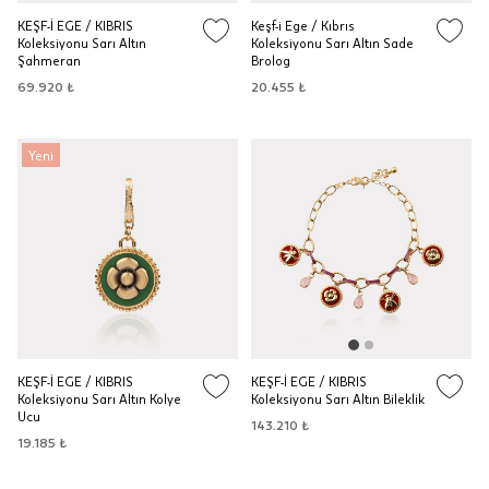
KEŞF-İ EGE / KIBRIS
Keşf-i Ege / Kıbrıs
Koleksiyonu Sarı Altın
Koleksiyonu Sarı Altın Sade
Şahmeran
Brolog
69.920 ₺
20.455 ₺
Yeni
KEŞF-İ EGE / KIBRIS
KEŞF-İ EGE / KIBRIS
Koleksiyonu Sarı Altın Kolye
Koleksiyonu Sarı Altın Bileklik
Ucu
143.210 ₺
19.185 ₺