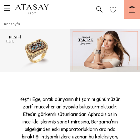
Anasayfa
Keşf-i Ege, antik dünyanın ihtişamını günümüzün
zarif mücevher anlayışıyla buluşturmaktadır.
Efes’in görkemli sütunlarından Aphrodisias’ın
incelikle işlenmiş sanat mirasına, Bergama’nın
bilgeliğinden eski imparatorlukların ardında
bıraktığı ihtişamlı izlere uzanan bu koleksiyon;