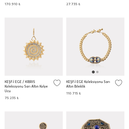
170.910 ₺
27.735 ₺
KEŞF-İ EGE / KIBRIS
KEŞF-İ EGE Koleksiyonu Sarı
Koleksiyonu Sarı Altın Kolye
Altın Bileklik
Ucu
110.715 ₺
75.235 ₺