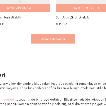
AYNI GÜN KARGO
AYNI GÜN KARGO
ın Taşlı Bileklik
Sarı Altın Zincir Bileklik
0 ₺
8.195 ₺
Daha Fazla Göster
ri
zlarıyla her dönemde dikkat çeker. Kıyafet seçimlerini tamamlayan en öne
yi altın kolyeyle, sade bir kombini zarif bir bilezikle buluşturmak; hem sti
 modelleri
kategorisinde bir araya getiriyor. Bilezikten yüzüğe, küpeden 
luyor. Gündelik kombinlerinizde zarif bir dokunuş, özel davetlerde ise göz 