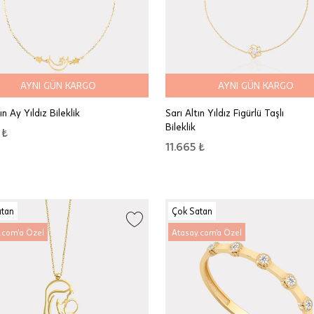
AYNI GÜN KARGO
AYNI GÜN KARGO
ın Ay Yıldız Bileklik
Sarı Altın Yıldız Figürlü Taşlı
Bileklik
 ₺
11.665 ₺
atan
Çok Satan
.com'a Özel
Atasay.com'a Özel