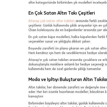
altın kategorisinde birbirinden şık modelleri inceleyebil
En Çok Satan Altın Takı Çeşitleri
Atasay çok satan altın takıları
arasında farklı zevkle
çeşitlenir. Günlük kullanımda şıklık arayanlar için en çok
Chain koleksiyonu da en beğenilenler arasında yer alır
En çok satan küpe modelleri, halka küpelerden farklı f
seçenekler sunar ve şıklığıyla dikkat çeker.
Boyunda zarafeti ön plana çıkaran en çok satan altın k
Hem kendiniz için hem de sevdiklerinize hediye olarak 
Atasay'ın çok satan takıları arasında çocuklara ve erke
dokunuşlarıyla miniklere anlamlı bir hediye seçeneği sun
kullanımda hem de özel günlerde şıklığı tamamlar.
Moda ve Işıltıyı Buluşturan Altın Takıla
Altın takılar, her dönemde zarafeti ve değeriyle öne ç
eder. Her biri özenle hazırlanan modeller; bilezikten k
kamaştırır.
Birbirinden büyüleyici altın takılar, günlük kullanımda