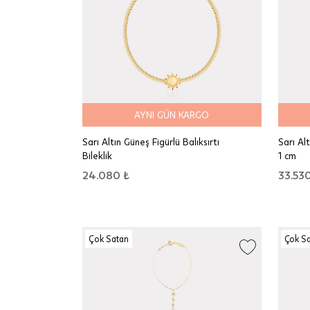
AYNI GÜN KARGO
Sarı Altın Güneş Figürlü Balıksırtı
Sarı Al
Bileklik
1 cm
24.080 ₺
33.530
Çok Satan
Çok S