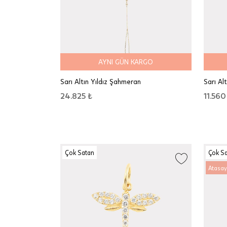
AYNI GÜN KARGO
Sarı Altın Yıldız Şahmeran
Sarı Alt
24.825 ₺
11.560
Çok Satan
Çok S
Atasay