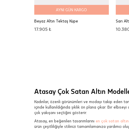
AYNI GÜN KARGO
Beyaz Altın Tektaş Küpe
Sarı Alt
17.905 ₺
10.38
Atasay Çok Satan Altın Modelle
Kadınlar, özenli görünümleri ve modayı takip eden tar
içinde kullanıldığında şıklık ön plana çıkar. Bir elbise
çok yakışanı seçtiğini gösterir.
Atasay, en beğenilen tasarımlarını
en çok satan altın
ürün çeşitliliğiyle stilinizi tamamlamanıza yardımcı o