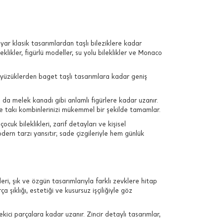
yar klasik tasarımlardan taşlı bileziklere kadar
leklikler, figürlü modeller, su yolu bileklikler ve Monaco
ş yüzüklerden baget taşlı tasarımlara kadar geniş
 da melek kanadı gibi anlamlı figürlere kadar uzanır.
 ve takı kombinlerinizi mükemmel bir şekilde tamamlar.
cuk bileklikleri, zarif detayları ve kişisel
odern tarzı yansıtır; sade çizgileriyle hem günlük
ri, şık ve özgün tasarımlarıyla farklı zevklere hitap
 şıklığı, estetiği ve kusursuz işçiliğiyle göz
kici parçalara kadar uzanır. Zincir detaylı tasarımlar,