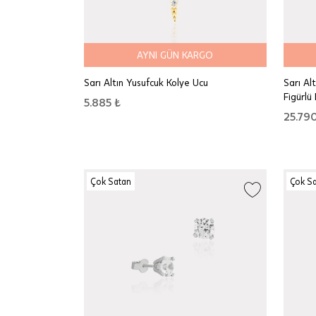
AYNI GÜN KARGO
Sarı Altın Yusufcuk Kolye Ucu
Sarı Al
Figürlü
5.885 ₺
25.790
Çok Satan
Çok S