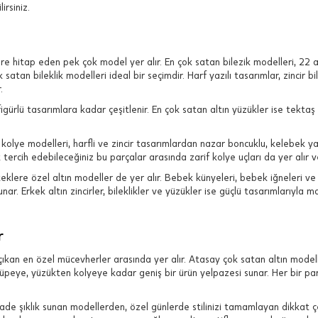
irsiniz.
re hitap eden pek çok model yer alır. En çok satan bilezik modelleri, 22 a
 satan bileklik modelleri ideal bir seçimdir. Harf yazılı tasarımlar, zincir bi
.
igürlü tasarımlara kadar çeşitlenir. En çok satan altın yüzükler ise tekta
olye modelleri, harfli ve zincir tasarımlardan nazar boncuklu, kelebek ya
tercih edebileceğiniz bu parçalar arasında zarif kolye uçları da yer alır
klere özel altın modeller de yer alır. Bebek künyeleri, bebek iğneleri ve ço
ar. Erkek altın zincirler, bileklikler ve yüzükler ise güçlü tasarımlarıyla m
r
ıkan en özel mücevherler arasında yer alır. Atasay çok satan altın modelle
üpeye, yüzükten kolyeye kadar geniş bir ürün yelpazesi sunar. Her bir parça
 sade şıklık sunan modellerden, özel günlerde stilinizi tamamlayan dikkat çe