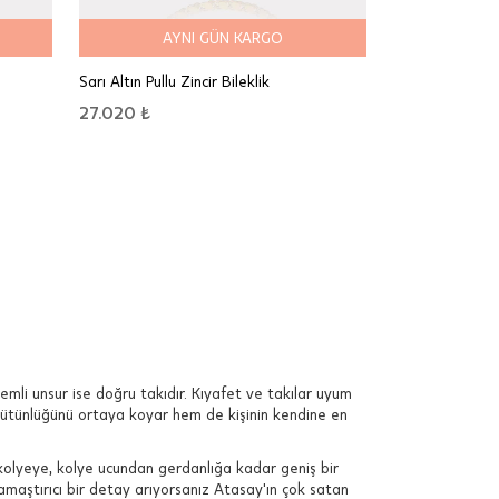
AYNI GÜN KARGO
Sarı Altın Pullu Zincir Bileklik
27.020 ₺
mli unsur ise doğru takıdır. Kıyafet ve takılar uyum
lin bütünlüğünü ortaya koyar hem de kişinin kendine en
kolyeye, kolye ucundan gerdanlığa kadar geniş bir
kamaştırıcı bir detay arıyorsanız Atasay'ın çok satan