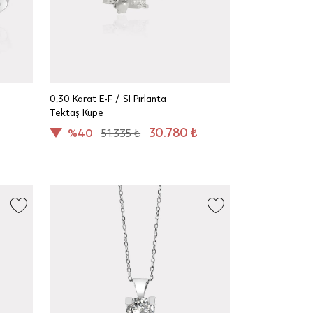
0,30 Karat E-F / SI Pırlanta
Tektaş Küpe
30.780 ₺
%40
51.335 ₺