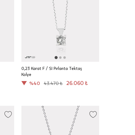
0,23 Karat F / SI Pırlanta Tektaş
Kolye
26.060 ₺
%40
43.470 ₺