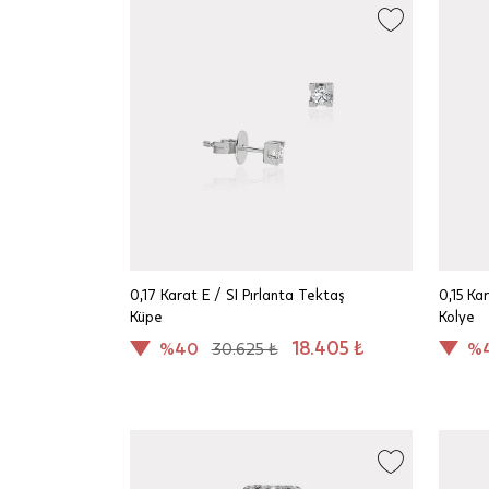
0,17 Karat E / SI Pırlanta Tektaş
0,15 Ka
Küpe
Kolye
18.405 ₺
%40
30.625 ₺
%