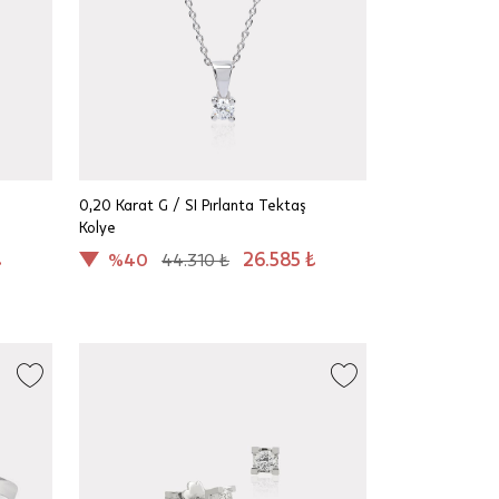
0,20 Karat G / SI Pırlanta Tektaş
Kolye
₺
26.585 ₺
%40
44.310 ₺