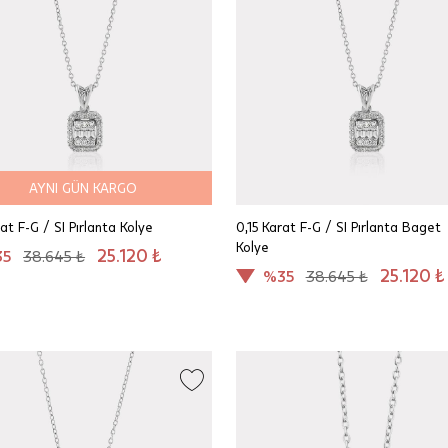
AYNI GÜN KARGO
rat F-G / SI Pırlanta Kolye
0,15 Karat F-G / SI Pırlanta Baget
Kolye
25.120 ₺
35
38.645 ₺
25.120 ₺
%35
38.645 ₺