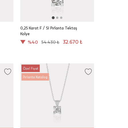
0,25 Karat F / SI Pırlanta Tektaş
Kolye
32.670 ₺
%40
54.430 ₺
Özel Fiyat
Pırlanta Katalog