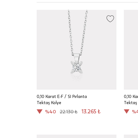
0,10 Karat E-F / SI Pırlanta
0,10 Ka
Tektaş Kolye
Tektaş
13.265 ₺
%40
22.130 ₺
%