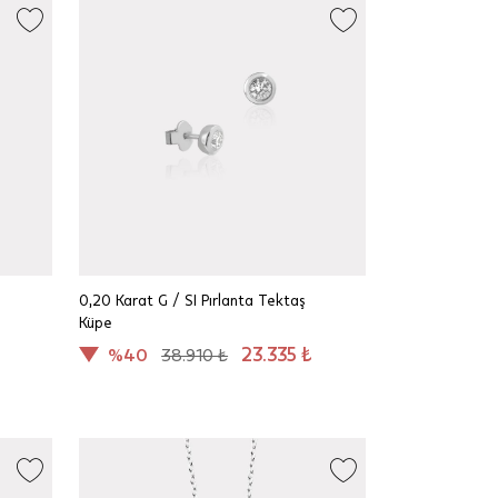
0,20 Karat G / SI Pırlanta Tektaş
Küpe
23.335 ₺
%40
38.910 ₺