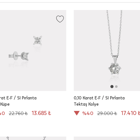
rat E-F / SI Pırlanta
0,10 Karat E-F / SI Pırlanta
 Küpe
Tektaş Kolye
13.685 ₺
17.410 
40
22.760 ₺
%40
29.000 ₺