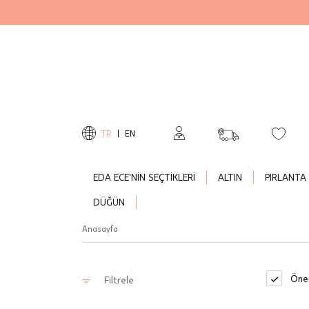
TR
|
EN
EDA ECE'NİN SEÇTİKLERİ
ALTIN
PIRLANTA
DÜĞÜN
Anasayfa
Öner
Filtrele