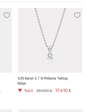
0,10 Karat G / SI Pırlanta Tektaş
Kolye
₺
17.410 ₺
%40
29.000 ₺