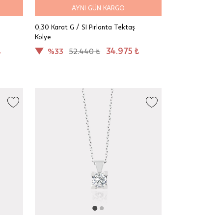
AYNI GÜN KARGO
0,30 Karat G / SI Pırlanta Tektaş
Kolye
₺
34.975 ₺
%33
52.440 ₺