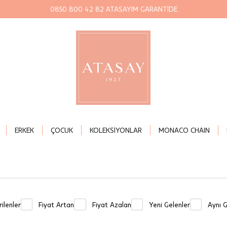
0850 800 42 82 ATASAYIM GARANTİDE
ERKEK
ÇOCUK
KOLEKSİYONLAR
MONACO CHAIN
ilenler
Fiyat Artan
Fiyat Azalan
Yeni Gelenler
Aynı 