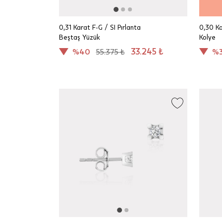
0,31 Karat F-G / SI Pırlanta
0,30 Ka
Beştaş Yüzük
Kolye
33.245 ₺
%40
55.375 ₺
%