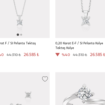
rat F / SI Pırlanta Tektaş
0,20 Karat E-F / SI Pırlanta Kolye
Tektaş Kolye
26.585 ₺
26.585 
40
44.310 ₺
%40
44.310 ₺