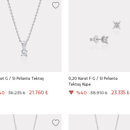
rat G / SI Pırlanta Tektaş
0,20 Karat F-G / SI Pırlanta
Tektaş Küpe
21.760 ₺
23.335 ₺
40
36.235 ₺
%40
38.910 ₺