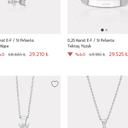
rat E-F / SI Pırlanta
0,25 Karat E-F / SI Pırlanta
 Küpe
Tektaş Yüzük
29.210 ₺
29.525 ₺
40
48.665 ₺
%40
49.185 ₺