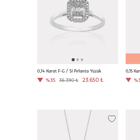
0,14 Karat F-G / SI Pırlanta Yüzük
0,15 Ka
23.650 ₺
%35
36.390 ₺
%