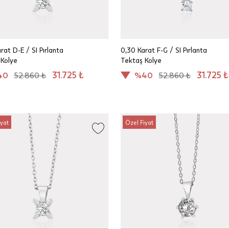
rat D-E / SI Pırlanta
0,30 Karat F-G / SI Pırlanta
 Kolye
Tektaş Kolye
31.725 ₺
31.725 ₺
40
52.860 ₺
%40
52.860 ₺
iyat
Özel Fiyat