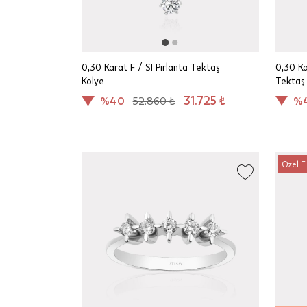
0,30 Karat F / SI Pırlanta Tektaş
0,30 Ka
Kolye
Tektaş
31.725 ₺
%40
52.860 ₺
%
Özel F