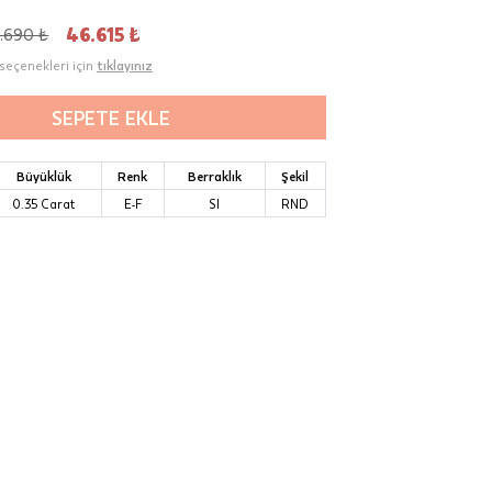
.690 ₺
46.615 ₺
seçenekleri için
tıklayınız
SEPETE EKLE
Büyüklük
Renk
Berraklık
Şekil
0.35 Carat
E-F
SI
RND