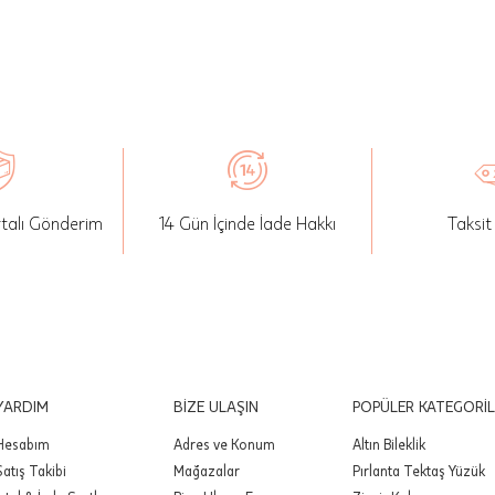
k ya da eklemeler yapılarak kişiye özel hale getirilen ve harfler
rünlerin siparişi iptal edilemez.
şterinin özel istek ve talepleri doğrultusunda üretilen veya üz
k veya eklemeler yapılarak kişiye özel hale getirilen ve harf se
rünlerin siparişi iade edilemez.
izi teslim aldığınız tarihten itibaren 14 gün içerisinde iade
iniz. İade paketinizi dilediğiniz kargo şirketi ile karşı ödemeli o
rtalı Gönderim
14 Gün İçinde İade Hakkı
Taksit
lirsiniz.
Aynı Gün Teslimat Hizmeti ile satın alınan ürünlerde, fatura
an tahsil edilen kargo ücreti düşülerek sadece ürün bedeli iad
:
www.atasay.com üzerinden alınan ürünlerde değişim
YARDIM
BİZE ULAŞIN
POPÜLER KATEGORİL
aktadır.
Hesabım
Adres ve Konum
Altın Bileklik
Alyans, Tamtur Yüzük, Yarımtur Yüzük ve kişiselleştirilmiş ürü
Satış Takibi
Mağazalar
Pırlanta Tektaş Yüzük
ize özel üretileceği için iade ve iptali yapılmamaktadır.