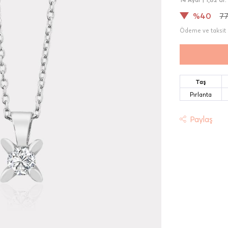
%40
77
Ödeme ve taksit 
Taş
Pırlanta
Paylaş
t
riniz "HepsiJet Kargo" ile ücretsiz ve sigortalı olarak
mektedir.