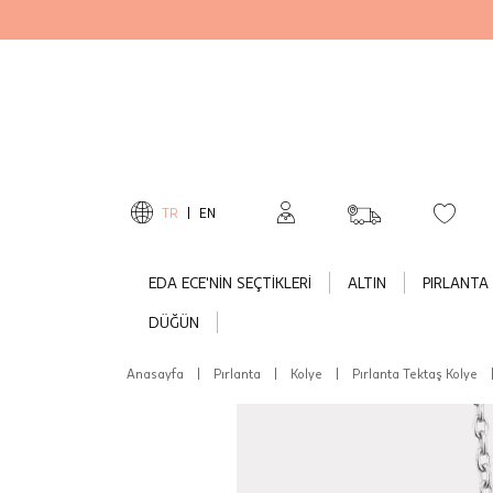
TR
|
EN
EDA ECE'NİN SEÇTİKLERİ
ALTIN
PIRLANTA
DÜĞÜN
Anasayfa
|
Pırlanta
|
Kolye
|
Pırlanta Tektaş Kolye