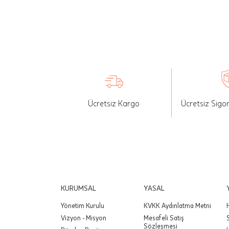
değişikli
seçilen ü
İade: Mü
değişikli
yapılan ü
Siparişin
edebilirs
Ücretsiz Kargo
Ücretsiz Sigo
gönderebi
Önemli:
tutarınd
edilir.
Değişim
KURUMSAL
YASAL
yapılmam
Yönetim Kurulu
KVKK Aydınlatma Metni
Önemli:
Vizyon - Misyon
Mesafeli Satış
siparişin
Sözleşmesi