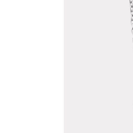
Teslima
Siparişle
gönderil