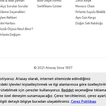
İptal & İade Şartları
Bize Ulaşın Formu
Zincir Kolye
Sıkça Sorulan Sorular
Sertifikamı Göster
Monaco Chain
Ödeme Seçenekleri
Pırlanta Suyolu Bileklik
Kapat
İşlem Rehberi
Aynı Gün Kargo
Site Haritası
Düğün Seti Kataloğu
Yüzük Ölçüsü Nasıl Alınır?
Pırlanta Değişim
© 2021 Atasay Since 1937
 istiyoruz. Atasay olarak, internet sitemizde edindiğiniz
eki işlevleri kişiselleştirmek ve ilgi alanlarınıza göre özelleştiril
ütebilmek için çerezler kullanıyoruz.
Reddet
seçeneğine tıklama
size özel deneyim sunamayacağız. Çerez tercihlerinizi, çerez ayarl
lgili detaylı bilgiye buradan ulaşabilirsiniz.
Çerez Politikası