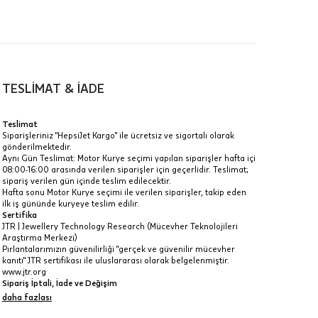
00-
n gün
TESLİMAT & İADE
Teslimat
Siparişleriniz "HepsiJet Kargo" ile ücretsiz ve sigortalı olarak
gönderilmektedir.
a
Aynı Gün Teslimat: Motor Kurye seçimi yapılan siparişler hafta içi
08:00-16:00 arasında verilen siparişler için geçerlidir. Teslimat;
IT
sipariş verilen gün içinde teslim edilecektir.
Hafta sonu Motor Kurye seçimi ile verilen siparişler, takip eden
Taksit Toplamı
ilk iş gününde kuryeye teslim edilir.
R
z.
Sertifika
JTR | Jewellery Technology Research (Mücevher Teknolojileri
46.615 ₺
idir, ancak
Araştırma Merkezi)
Pırlantalarımızın güvenilirliği "gerçek ve güvenilir mücevher
46.615 ₺
kanıtı" JTR sertifikası ile uluslararası olarak belgelenmiştir.
www.jtr.org
46.615 ₺
Sipariş İptali, İade ve Değişim
İptal: Kargoya verilmeyen veya faturası oluşmayan siparişlerinizi
daha fazlası
 veya
iptal edebilirsiniz. Müşterinin özel istek ve talepleri
doğrultusunda üretilen veya değişiklik ya da eklemeler yapılarak