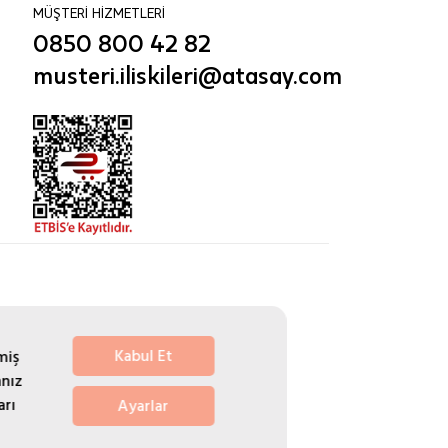
MÜŞTERİ HİZMETLERİ
0850 800 42 82
musteri.iliskileri@atasay.com
Kabul Et
miş
nız
arı
Ayarlar