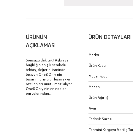
Aynı Gün
16:00 ara
içinde te
Hafta son
ÜRÜNÜN
ÜRÜN DETAYLARI
Taksit Tablosu
gününde 
AÇIKLAMASI
Fiyat bilgisi 
Sertifik
Mağaza
Marka
Sonsuza dek tek! Aşkın ve
bağlılığın en şık sembolü
JTR | Je
Ürün Kodu
tektaş, değerini isminde
Ad Soyad
Merkezi)
Seçiniz.
taşıyan One&Only nin
Model Kodu
tasarımlarıyla birleşerek en
özel anları unutulmaz kılıyor.
Taksit
Pırlantal
B
Maden
One&Only nin en nadide
E-Posta Adresi
sertifika
parçalarından...
Tek Çekim
Stoklar çok h
Ürün Ağırlığı
uzun süre or
Sipariş 
2 Taksit
Ayar
3 Taksit
İptal: K
Tedarik Süresi
edebilirs
Tahmini Kargoya Veriliş Tar