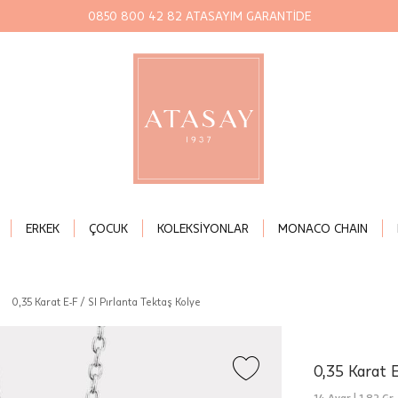
0850 800 42 82 ATASAYIM GARANTİDE
ERKEK
ÇOCUK
KOLEKSİYONLAR
MONACO CHAIN
|
0,35 Karat E-F / SI Pırlanta Tektaş Kolye
0,35 Karat E
14 Ayar |
1,82 Gr.