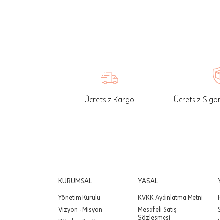
İade: Mü
değişikli
yapılan ü
Siparişin
edebilirs
gönderebi
Ücretsiz Kargo
Ücretsiz Sigo
Önemli:
tutarınd
edilir.
Değişim
yapılmam
Önemli:
KURUMSAL
YASAL
siparişin
Yönetim Kurulu
KVKK Aydınlatma Metni
Vizyon - Misyon
Mesafeli Satış
Sözleşmesi