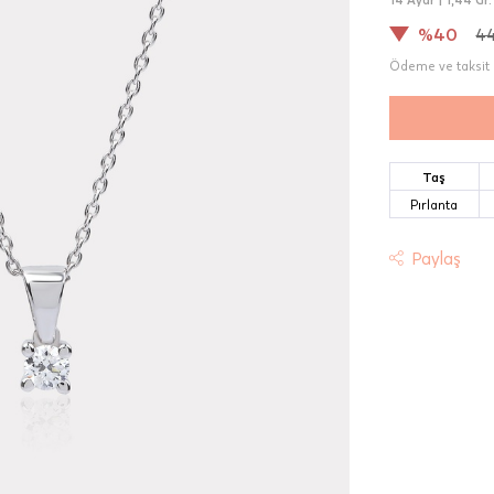
%40
44
Ödeme ve taksit 
Taş
Pırlanta
Paylaş
t
riniz "HepsiJet Kargo" ile ücretsiz ve sigortalı olarak
mektedir.
 Teslimat: Motor Kurye seçimi yapılan siparişler hafta içi 08:
sında verilen siparişler için geçerlidir. Teslimat; sipariş verile