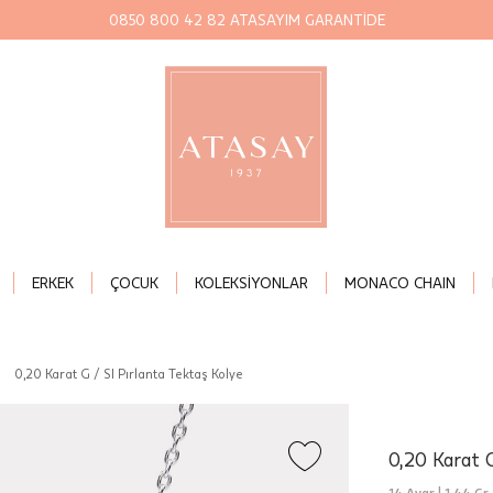
0850 800 42 82 ATASAYIM GARANTİDE
ERKEK
ÇOCUK
KOLEKSİYONLAR
MONACO CHAIN
|
0,20 Karat G / SI Pırlanta Tektaş Kolye
0,20 Karat G
14 Ayar |
1,44 Gr.