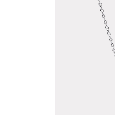
Teslima
Siparişle
gönderil
Aynı Gün
16:00 ara