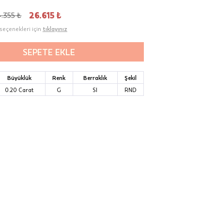
.355 ₺
26.615 ₺
seçenekleri için
tıklayınız
SEPETE EKLE
Büyüklük
Renk
Berraklık
Şekil
0.20 Carat
G
SI
RND
00-
n gün