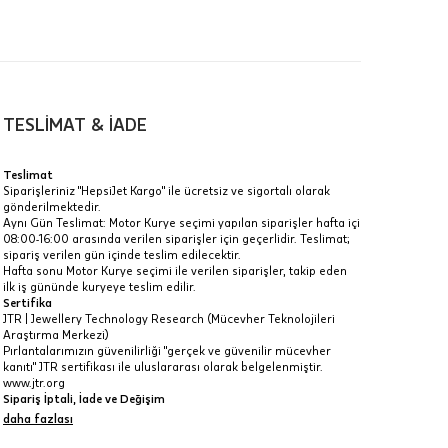
TESLİMAT & İADE
a
Teslimat
Siparişleriniz "HepsiJet Kargo" ile ücretsiz ve sigortalı olarak
IT
gönderilmektedir.
Aynı Gün Teslimat: Motor Kurye seçimi yapılan siparişler hafta içi
Taksit Toplamı
R
08:00-16:00 arasında verilen siparişler için geçerlidir. Teslimat;
z.
sipariş verilen gün içinde teslim edilecektir.
26.615 ₺
Hafta sonu Motor Kurye seçimi ile verilen siparişler, takip eden
idir, ancak
ilk iş gününde kuryeye teslim edilir.
Sertifika
26.615 ₺
JTR | Jewellery Technology Research (Mücevher Teknolojileri
Araştırma Merkezi)
26.615 ₺
Pırlantalarımızın güvenilirliği "gerçek ve güvenilir mücevher
kanıtı" JTR sertifikası ile uluslararası olarak belgelenmiştir.
 veya
www.jtr.org
i
Sipariş İptali, İade ve Değişim
İptal: Kargoya verilmeyen veya faturası oluşmayan siparişlerinizi
daha fazlası
iptal edebilirsiniz. Müşterinin özel istek ve talepleri
doğrultusunda üretilen veya değişiklik ya da eklemeler yapılarak