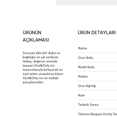
içinde te
Hafta son
Taksit Tablosu
gününde 
Fiyat bilgisi 
ÜRÜNÜN
ÜRÜN DETAYLARI
Sertifik
Mağaza
AÇIKLAMASI
JTR | Je
Marka
Ad Soyad
Merkezi)
Seçiniz.
Sonsuza dek tek! Aşkın ve
bağlılığın en şık sembolü
Ürün Kodu
Taksit
tektaş, değerini isminde
Pırlantal
B
taşıyan One&Only nin
E-Posta Adresi
Model Kodu
sertifika
tasarımlarıyla birleşerek en
Tek Çekim
Stoklar çok h
özel anları unutulmaz kılıyor.
uzun süre or
Maden
One&Only nin en nadide
Sipariş 
2 Taksit
parçalarından...
Ürün Ağırlığı
3 Taksit
İptal: K
Ayar
edebilirs
değişikli
Tedarik Süresi
seçilen ü
Tahmini Kargoya Veriliş Tar