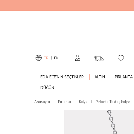
TR
|
EN
EDA ECE'NİN SEÇTİKLERİ
ALTIN
PIRLANTA
DÜĞÜN
Anasayfa
|
Pırlanta
|
Kolye
|
Pırlanta Tektaş Kolye