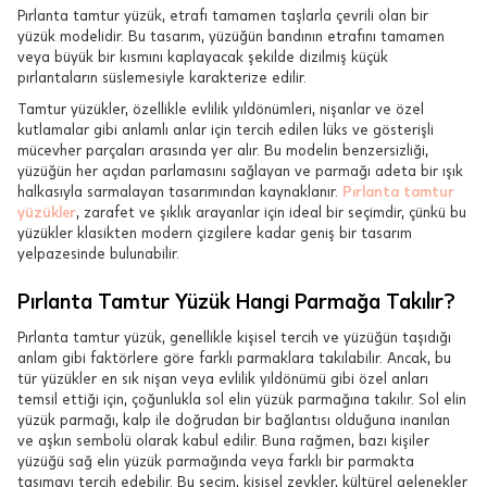
Pırlanta tamtur yüzük, etrafı tamamen taşlarla çevrili olan bir
yüzük modelidir. Bu tasarım, yüzüğün bandının etrafını tamamen
veya büyük bir kısmını kaplayacak şekilde dizilmiş küçük
pırlantaların süslemesiyle karakterize edilir.
Tamtur yüzükler, özellikle evlilik yıldönümleri, nişanlar ve özel
kutlamalar gibi anlamlı anlar için tercih edilen lüks ve gösterişli
mücevher parçaları arasında yer alır. Bu modelin benzersizliği,
yüzüğün her açıdan parlamasını sağlayan ve parmağı adeta bir ışık
halkasıyla sarmalayan tasarımından kaynaklanır.
Pırlanta tamtur
yüzükler
, zarafet ve şıklık arayanlar için ideal bir seçimdir, çünkü bu
yüzükler klasikten modern çizgilere kadar geniş bir tasarım
yelpazesinde bulunabilir.
Pırlanta Tamtur Yüzük Hangi Parmağa Takılır?
Pırlanta tamtur yüzük, genellikle kişisel tercih ve yüzüğün taşıdığı
anlam gibi faktörlere göre farklı parmaklara takılabilir. Ancak, bu
tür yüzükler en sık nişan veya evlilik yıldönümü gibi özel anları
temsil ettiği için, çoğunlukla sol elin yüzük parmağına takılır. Sol elin
yüzük parmağı, kalp ile doğrudan bir bağlantısı olduğuna inanılan
ve aşkın sembolü olarak kabul edilir. Buna rağmen, bazı kişiler
yüzüğü sağ elin yüzük parmağında veya farklı bir parmakta
taşımayı tercih edebilir. Bu seçim, kişisel zevkler, kültürel gelenekler