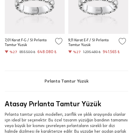
7,01 Karat F-G / SI Pırlanta
9,11 Karat E-F / SI Pırlanta
Tamtur Yüzük
Tamtur Yüzük
648.080 ₺
941.565 ₺
%27
893.500 ₺
%27
1.295.480 ₺
Pırlanta Tamtur Yüzük
Atasay Pırlanta Tamtur Yüzük
Pırlanta tamtur yüzük modelleri, zariflik ve şıklık arayışında olanlar
için ideal bir seçenektir. Bu özel tasarım yüzüğün bandının tamamını
veya büyük bir kısmını çevreleyen pırlantaların sürekli bir dizi
halinde dizilmesi ile karakterize edilir. Bu yüzüğe her açıdan parlak