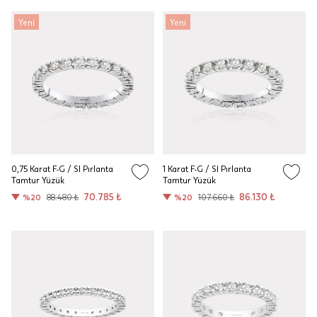
Yeni
Yeni
0,75 Karat F-G / SI Pırlanta
1 Karat F-G / SI Pırlanta
Tamtur Yüzük
Tamtur Yüzük
70.785 ₺
86.130 ₺
%20
88.480 ₺
%20
107.660 ₺