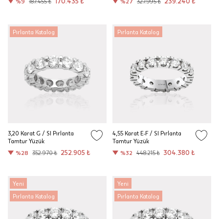
170.435 ₺
239.240 ₺
%9
187.455 ₺
%27
327.995 ₺
Pırlanta Katalog
Pırlanta Katalog
3,20 Karat G / SI Pırlanta
4,55 Karat E-F / SI Pırlanta
Tamtur Yüzük
Tamtur Yüzük
252.905 ₺
304.380 ₺
%28
352.970 ₺
%32
448.215 ₺
Yeni
Yeni
Pırlanta Katalog
Pırlanta Katalog