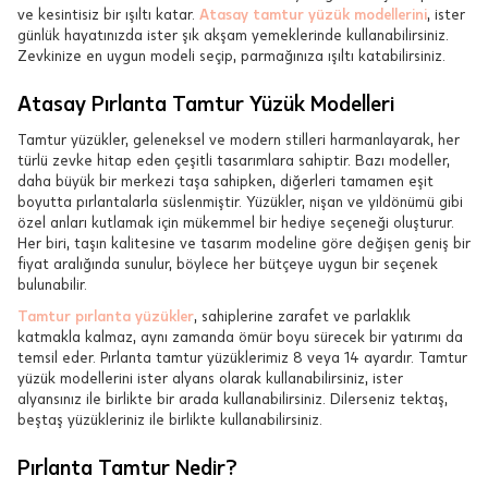
ve kesintisiz bir ışıltı katar.
Atasay tamtur yüzük modellerini
, ister
günlük hayatınızda ister şık akşam yemeklerinde kullanabilirsiniz.
Zevkinize en uygun modeli seçip, parmağınıza ışıltı katabilirsiniz.
Atasay Pırlanta Tamtur Yüzük Modelleri
Tamtur yüzükler, geleneksel ve modern stilleri harmanlayarak, her
türlü zevke hitap eden çeşitli tasarımlara sahiptir. Bazı modeller,
daha büyük bir merkezi taşa sahipken, diğerleri tamamen eşit
boyutta pırlantalarla süslenmiştir. Yüzükler, nişan ve yıldönümü gibi
özel anları kutlamak için mükemmel bir hediye seçeneği oluşturur.
Her biri, taşın kalitesine ve tasarım modeline göre değişen geniş bir
fiyat aralığında sunulur, böylece her bütçeye uygun bir seçenek
bulunabilir.
Tamtur pırlanta yüzükler
, sahiplerine zarafet ve parlaklık
katmakla kalmaz, aynı zamanda ömür boyu sürecek bir yatırımı da
temsil eder. Pırlanta tamtur yüzüklerimiz 8 veya 14 ayardır. Tamtur
yüzük modellerini ister alyans olarak kullanabilirsiniz, ister
alyansınız ile birlikte bir arada kullanabilirsiniz. Dilerseniz tektaş,
beştaş yüzükleriniz ile birlikte kullanabilirsiniz.
Pırlanta Tamtur Nedir?