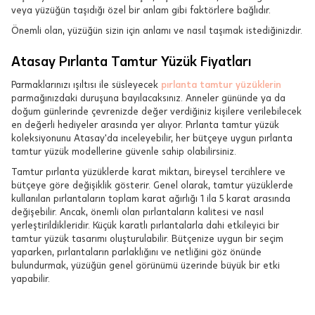
veya yüzüğün taşıdığı özel bir anlam gibi faktörlere bağlıdır.
Önemli olan, yüzüğün sizin için anlamı ve nasıl taşımak istediğinizdir.
Atasay Pırlanta Tamtur Yüzük Fiyatları
Parmaklarınızı ışıltısı ile süsleyecek
pırlanta tamtur yüzüklerin
parmağınızdaki duruşuna bayılacaksınız. Anneler gününde ya da
doğum günlerinde çevrenizde değer verdiğiniz kişilere verilebilecek
en değerli hediyeler arasında yer alıyor. Pırlanta tamtur yüzük
koleksiyonunu Atasay'da inceleyebilir, her bütçeye uygun pırlanta
tamtur yüzük modellerine güvenle sahip olabilirsiniz.
Tamtur pırlanta yüzüklerde karat miktarı, bireysel tercihlere ve
bütçeye göre değişiklik gösterir. Genel olarak, tamtur yüzüklerde
kullanılan pırlantaların toplam karat ağırlığı 1 ila 5 karat arasında
değişebilir. Ancak, önemli olan pırlantaların kalitesi ve nasıl
yerleştirildikleridir. Küçük karatlı pırlantalarla dahi etkileyici bir
tamtur yüzük tasarımı oluşturulabilir. Bütçenize uygun bir seçim
yaparken, pırlantaların parlaklığını ve netliğini göz önünde
bulundurmak, yüzüğün genel görünümü üzerinde büyük bir etki
yapabilir.