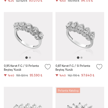
93.070 ₺
94.175 ₺
%24
122.625 ₺
%40
156.955 ₺
0,95 Karat F-G / SI Pırlanta
0,87 Karat F-G / SI Pırlanta
Beştaş Yüzük
Beştaş Yüzük
95.590 ₺
97.640 ₺
%40
159.320 ₺
%40
162.730 ₺
Pırlanta Katalog