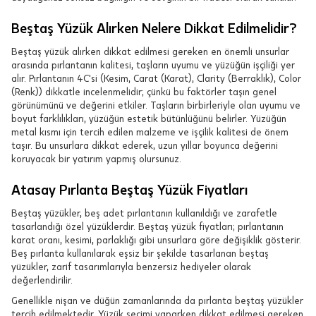
Beştaş Yüzük Alırken Nelere Dikkat Edilmelidir?
Beştaş yüzük alırken dikkat edilmesi gereken en önemli unsurlar
arasında pırlantanın kalitesi, taşların uyumu ve yüzüğün işçiliği yer
alır. Pırlantanın 4C'si (Kesim, Carat (Karat), Clarity (Berraklık), Color
(Renk)) dikkatle incelenmelidir; çünkü bu faktörler taşın genel
görünümünü ve değerini etkiler. Taşların birbirleriyle olan uyumu ve
boyut farklılıkları, yüzüğün estetik bütünlüğünü belirler. Yüzüğün
metal kısmı için tercih edilen malzeme ve işçilik kalitesi de önem
taşır. Bu unsurlara dikkat ederek, uzun yıllar boyunca değerini
koruyacak bir yatırım yapmış olursunuz.
Atasay Pırlanta Beştaş Yüzük Fiyatları
Beştaş yüzükler, beş adet pırlantanın kullanıldığı ve zarafetle
tasarlandığı özel yüzüklerdir. Beştaş yüzük fiyatları; pırlantanın
karat oranı, kesimi, parlaklığı gibi unsurlara göre değişiklik gösterir.
Beş pırlanta kullanılarak eşsiz bir şekilde tasarlanan beştaş
yüzükler, zarif tasarımlarıyla benzersiz hediyeler olarak
değerlendirilir.
Genellikle nişan ve düğün zamanlarında da pırlanta beştaş yüzükler
tercih edilmektedir. Yüzük seçimi yaparken dikkat edilmesi gereken