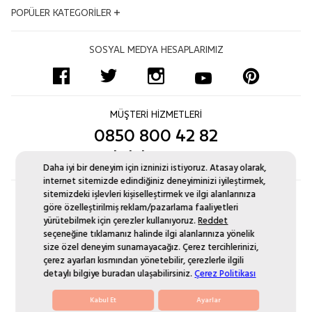
İş Ortakları
Satış Takibi
Çerez Politikası
Adres ve Konum
POPÜLER KATEGORİLER
Kampanyalar
İptal & İade Şartları
Bilgi Toplumu Hizmetleri
Mağazalar
İnsan Kaynakları
Sıkça Sorulan Sorular
Altın Bileklik
Uyum Politikası
Bize Ulaşın Formu
SOSYAL MEDYA HESAPLARIMIZ
Blog
Ödeme Seçenekleri
Pırlanta Tektaş Yüzük
Sertifikamı Göster
Kurumsal Satış
İşlem Rehberi
Zincir Kolye
Site Haritası
Monaco Chain
Yüzük Ölçüsü Nasıl Alınır?
Pırlanta Suyolu Bileklik
MÜŞTERİ HİZMETLERİ
Pırlanta Değişim
Aynı Gün Kargo
0850 800 42 82
Düğün Seti Kataloğu
musteri.iliskileri@atasay.com
Daha iyi bir deneyim için izninizi istiyoruz. Atasay olarak,
internet sitemizde edindiğiniz deneyiminizi iyileştirmek,
sitemizdeki işlevleri kişiselleştirmek ve ilgi alanlarınıza
göre özelleştirilmiş reklam/pazarlama faaliyetleri
yürütebilmek için çerezler kullanıyoruz.
Reddet
seçeneğine tıklamanız halinde ilgi alanlarınıza yönelik
size özel deneyim sunamayacağız. Çerez tercihlerinizi,
çerez ayarları kısmından yönetebilir, çerezlerle ilgili
detaylı bilgiye buradan ulaşabilirsiniz.
Çerez Politikası
© 2021 Atasay Since 1937
Kabul Et
Ayarlar