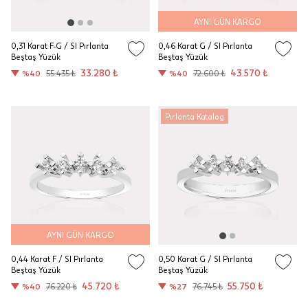
AYNI GÜN KARGO
0,31 Karat F-G / SI Pırlanta
0,46 Karat G / SI Pırlanta
Beştaş Yüzük
Beştaş Yüzük
33.280 ₺
43.570 ₺
%40
55.435 ₺
%40
72.600 ₺
Pırlanta Katalog
AYNI GÜN KARGO
0,44 Karat F / SI Pırlanta
0,50 Karat G / SI Pırlanta
Beştaş Yüzük
Beştaş Yüzük
45.720 ₺
55.750 ₺
%40
76.220 ₺
%27
76.745 ₺