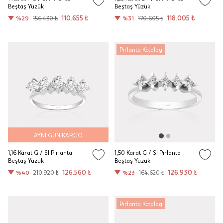
Beştaş Yüzük
Beştaş Yüzük
110.655 ₺
118.005 ₺
%29
156.430 ₺
%31
170.605 ₺
Pırlanta Katalog
AYNI GÜN KARGO
1,16 Karat G / SI Pırlanta
1,50 Karat G / SI Pırlanta
Beştaş Yüzük
Beştaş Yüzük
126.560 ₺
126.930 ₺
%40
210.920 ₺
%23
164.620 ₺
Pırlanta Katalog