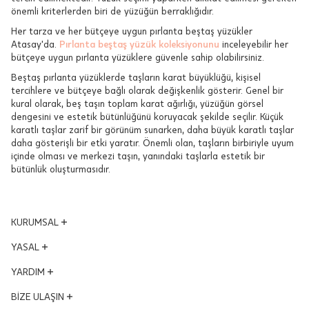
önemli kriterlerden biri de yüzüğün berraklığıdır.
Her tarza ve her bütçeye uygun pırlanta beştaş yüzükler
Atasay'da.
Pırlanta beştaş yüzük koleksiyonunu
inceleyebilir her
bütçeye uygun pırlanta yüzüklere güvenle sahip olabilirsiniz.
Beştaş pırlanta yüzüklerde taşların karat büyüklüğü, kişisel
tercihlere ve bütçeye bağlı olarak değişkenlik gösterir. Genel bir
kural olarak, beş taşın toplam karat ağırlığı, yüzüğün görsel
dengesini ve estetik bütünlüğünü koruyacak şekilde seçilir. Küçük
karatlı taşlar zarif bir görünüm sunarken, daha büyük karatlı taşlar
daha gösterişli bir etki yaratır. Önemli olan, taşların birbiriyle uyum
içinde olması ve merkezi taşın, yanındaki taşlarla estetik bir
bütünlük oluşturmasıdır.
KURUMSAL
Yönetim Kurulu
YASAL
Vizyon - Misyon
KVKK Aydınlatma Metni
YARDIM
Dünden Bugüne
Mesafeli Satış Sözleşmesi
Ödüllerimiz
Hesabım
BİZE ULAŞIN
Kalite ve Çevre Politikası