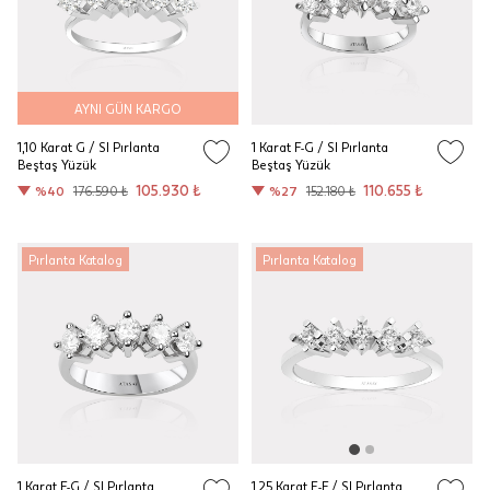
AYNI GÜN KARGO
1,10 Karat G / SI Pırlanta
1 Karat F-G / SI Pırlanta
Beştaş Yüzük
Beştaş Yüzük
105.930 ₺
110.655 ₺
%40
176.590 ₺
%27
152.180 ₺
Pırlanta Katalog
Pırlanta Katalog
1 Karat F-G / SI Pırlanta
1,25 Karat E-F / SI Pırlanta