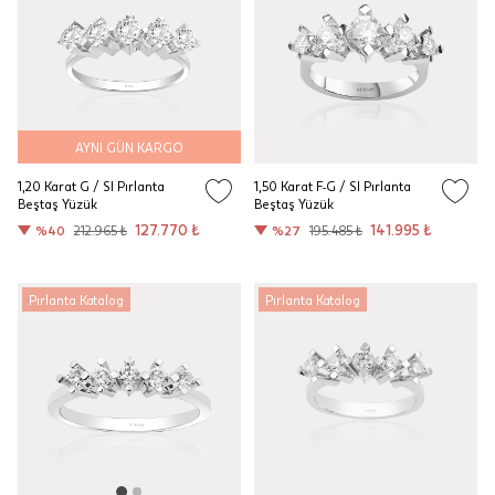
AYNI GÜN KARGO
1,20 Karat G / SI Pırlanta
1,50 Karat F-G / SI Pırlanta
Beştaş Yüzük
Beştaş Yüzük
127.770 ₺
141.995 ₺
%40
212.965 ₺
%27
195.485 ₺
Pırlanta Katalog
Pırlanta Katalog