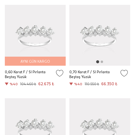
AYNI GÜN KARGO
0,60 Karat F / SI Pırlanta
0,70 Karat F / SI Pırlanta
Beştaş Yüzük
Beştaş Yüzük
62.675 ₺
66.350 ₺
%40
104.460 ₺
%40
110.550 ₺