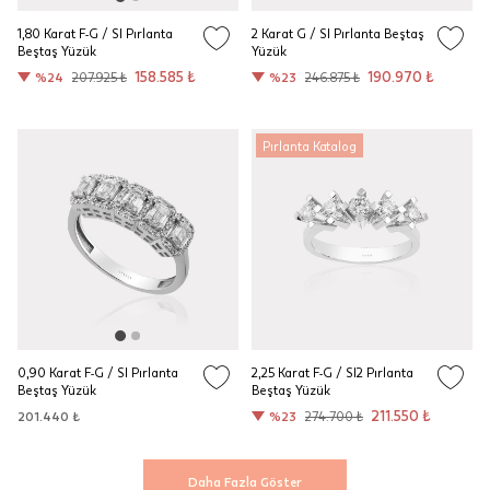
1,80 Karat F-G / SI Pırlanta
2 Karat G / SI Pırlanta Beştaş
Beştaş Yüzük
Yüzük
158.585 ₺
190.970 ₺
%24
207.925 ₺
%23
246.875 ₺
Pırlanta Katalog
0,90 Karat F-G / SI Pırlanta
2,25 Karat F-G / SI2 Pırlanta
Beştaş Yüzük
Beştaş Yüzük
211.550 ₺
201.440 ₺
%23
274.700 ₺
Daha Fazla Göster