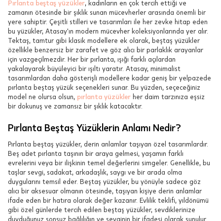
Pırlanta beştaş yüzükler
, kadınların en çok tercih ettiği ve
zamanın ötesinde bir şıklık sunan mücevherler arasında önemli bir
yere sahiptir. Çeşitli stilleri ve tasarımları ile her zevke hitap eden
bu yüzükler, Atasay'ın modern mücevher koleksiyonlarında yer alır.
Tektaş, tamtur gibi klasik modellere ek olarak, beştaş yüzükler
özellikle benzersiz bir zarafet ve göz alıcı bir parlaklık arayanlar
için vazgeçilmezdir. Her bir pırlanta, ışığı farklı açılardan
yakalayarak büyüleyici bir ışıltı yaratır. Atasay, minimalist
tasarımlardan daha gösterişli modellere kadar geniş bir yelpazede
pırlanta beştaş yüzük seçenekleri sunar. Bu yüzden, seçeceğiniz
model ne olursa olsun,
pırlanta yüzükler
her daim tarzınıza eşsiz
bir dokunuş ve zamansız bir şıklık katacaktır.
Pırlanta Beştaş Yüzüklerin Anlamı Nedir?
Pırlanta beştaş yüzükler, derin anlamlar taşıyan özel tasarımlardır.
Beş adet pırlanta taşının bir araya gelmesi, yaşamın farklı
evrelerini veya bir ilişkinin temel değerlerini simgeler. Genellikle, bu
taşlar sevgi, sadakat, arkadaşlık, saygı ve bir arada olma
duygularını temsil eder. Beştaş yüzükler, bu yönüyle sadece göz
alıcı bir aksesuar olmanın ötesinde, taşıyan kişiye derin anlamlar
ifade eden bir hatıra olarak değer kazanır. Evlilik teklifi, yıldönümü
gibi özel günlerde tercih edilen beştaş yüzükler, sevdiklerinize
duyduğunuz sonsuz bağlılığın ve sevginin bir ifadesi olarak sunulur.