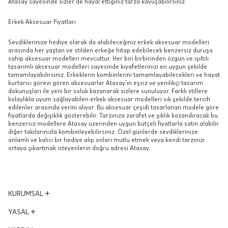
Atasay sayesinde sizler de hayal ettiğiniz tarza kavuşabilirsiniz.
Erkek Aksesuar Fiyatları
Sevdiklerinize hediye olarak da alabileceğiniz erkek aksesuar modelleri
arasında her yaştan ve stilden erkeğe hitap edebilecek benzersiz duruşa
sahip aksesuar modelleri mevcuttur. Her biri birbirinden özgün ve ışıltılı
tasarımlı aksesuar modelleri sayesinde kıyafetlerinizi en uygun şekilde
tamamlayabilirsiniz. Erkeklerin kombinlerini tamamlayabilecekleri ve hayat
kurtarıcı görevi gören aksesuarlar Atasay’ın eşsiz ve yenilikçi tasarım
dokunuşları ile yeni bir soluk kazanarak sizlere sunuluyor. Farklı stillere
kolaylıkla uyum sağlayabilen erkek aksesuar modelleri sık şekilde tercih
edilenler arasında yerini alıyor. Bu aksesuar çeşidi tasarlanan modele göre
fiyatlarda değişiklik gösterebilir. Tarzınıza zarafet ve şıklık kazandıracak bu
benzersiz modellere Atasay üzerinden uygun bütçeli fiyatlarla satın alabilir
diğer takılarınızla kombinleyebilirsiniz. Özel günlerde sevdiklerinize
anlamlı ve kalıcı bir hediye alıp onları mutlu etmek veya kendi tarzınızı
ortaya çıkartmak isteyenlerin doğru adresi Atasay.
KURUMSAL
Yönetim Kurulu
YASAL
Vizyon - Misyon