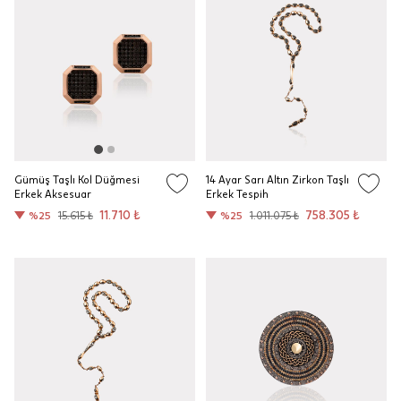
Gümüş Taşlı Kol Düğmesi
14 Ayar Sarı Altın Zirkon Taşlı
Erkek Aksesuar
Erkek Tespih
11.710 ₺
758.305 ₺
%25
15.615 ₺
%25
1.011.075 ₺