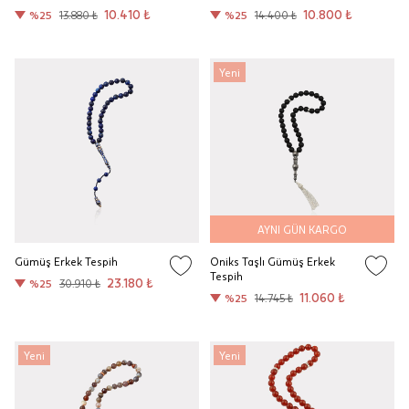
10.410 ₺
10.800 ₺
%25
13.880 ₺
%25
14.400 ₺
Yeni
AYNI GÜN KARGO
Gümüş Erkek Tespih
Oniks Taşlı Gümüş Erkek
Tespih
23.180 ₺
%25
30.910 ₺
11.060 ₺
%25
14.745 ₺
Yeni
Yeni