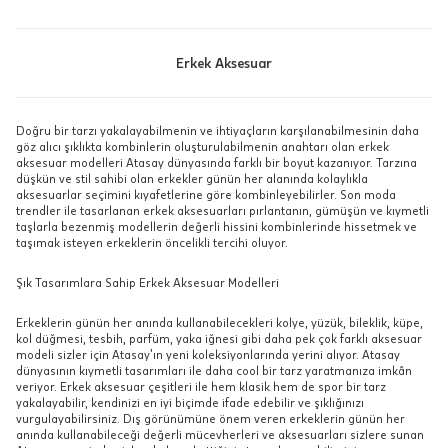
Erkek Aksesuar
Doğru bir tarzı yakalayabilmenin ve ihtiyaçların karşılanabilmesinin daha
göz alıcı şıklıkta kombinlerin oluşturulabilmenin anahtarı olan erkek
aksesuar modelleri Atasay dünyasında farklı bir boyut kazanıyor. Tarzına
düşkün ve stil sahibi olan erkekler günün her alanında kolaylıkla
aksesuarlar seçimini kıyafetlerine göre kombinleyebilirler. Son moda
trendler ile tasarlanan erkek aksesuarları pırlantanın, gümüşün ve kıymetli
taşlarla bezenmiş modellerin değerli hissini kombinlerinde hissetmek ve
taşımak isteyen erkeklerin öncelikli tercihi oluyor.
Şık Tasarımlara Sahip Erkek Aksesuar Modelleri
Erkeklerin günün her anında kullanabilecekleri kolye, yüzük, bileklik, küpe,
kol düğmesi, tesbih, parfüm, yaka iğnesi gibi daha pek çok farklı aksesuar
modeli sizler için Atasay’ın yeni koleksiyonlarında yerini alıyor. Atasay
dünyasının kıymetli tasarımları ile daha cool bir tarz yaratmanıza imkân
veriyor. Erkek aksesuar çeşitleri ile hem klasik hem de spor bir tarz
yakalayabilir, kendinizi en iyi biçimde ifade edebilir ve şıklığınızı
vurgulayabilirsiniz. Dış görünümüne önem veren erkeklerin günün her
anında kullanabileceği değerli mücevherleri ve aksesuarları sizlere sunan