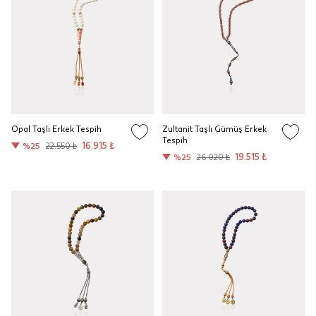
Opal Taşlı Erkek Tespih
Zultanit Taşlı Gümüş Erkek
Tespih
16.915 ₺
%25
22.550 ₺
19.515 ₺
%25
26.020 ₺