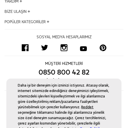
KVKK Aydınlatma Metni
YARDIM
Dünden Bugüne
Mesafeli Satış Sözleşmesi
Ödüllerimiz
Hesabım
BİZE ULAŞIN
Kalite ve Çevre Politikası
İş Ortakları
Satış Takibi
Çerez Politikası
Adres ve Konum
POPÜLER KATEGORİLER
Kampanyalar
İptal & İade Şartları
Bilgi Toplumu Hizmetleri
Mağazalar
İnsan Kaynakları
Sıkça Sorulan Sorular
Altın Bileklik
Uyum Politikası
Bize Ulaşın Formu
SOSYAL MEDYA HESAPLARIMIZ
Blog
Ödeme Seçenekleri
Pırlanta Tektaş Yüzük
Sertifikamı Göster
Kurumsal Satış
İşlem Rehberi
Zincir Kolye
Site Haritası
Monaco Chain
Yüzük Ölçüsü Nasıl Alınır?
Pırlanta Suyolu Bileklik
MÜŞTERİ HİZMETLERİ
Pırlanta Değişim
Aynı Gün Kargo
0850 800 42 82
Düğün Seti Kataloğu
musteri.iliskileri@atasay.com
Daha iyi bir deneyim için izninizi istiyoruz. Atasay olarak,
internet sitemizde edindiğiniz deneyiminizi iyileştirmek,
sitemizdeki işlevleri kişiselleştirmek ve ilgi alanlarınıza
göre özelleştirilmiş reklam/pazarlama faaliyetleri
yürütebilmek için çerezler kullanıyoruz.
Reddet
seçeneğine tıklamanız halinde ilgi alanlarınıza yönelik
size özel deneyim sunamayacağız. Çerez tercihlerinizi,
çerez ayarları kısmından yönetebilir, çerezlerle ilgili