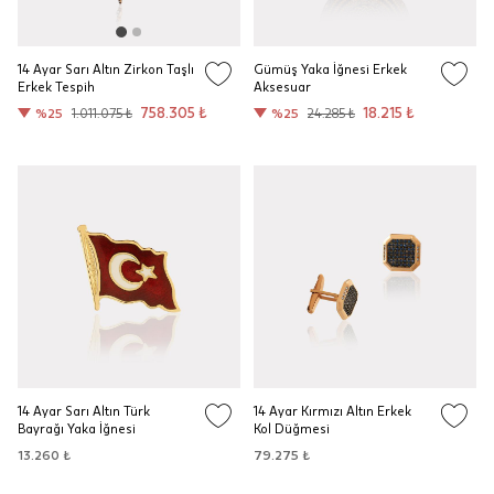
14 Ayar Sarı Altın Zirkon Taşlı
Gümüş Yaka İğnesi Erkek
Erkek Tespih
Aksesuar
758.305 ₺
18.215 ₺
%25
1.011.075 ₺
%25
24.285 ₺
14 Ayar Sarı Altın Türk
14 Ayar Kırmızı Altın Erkek
Bayrağı Yaka İğnesi
Kol Düğmesi
13.260 ₺
79.275 ₺