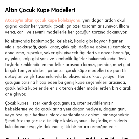
Altın Çocuk Küpe Modelleri
Atasay'ın altın çocuk küpe koleksiyonu
, yeni doğanlardan okul
çağına kadar her yaştaki çocuk için özel tasarımlar sunuyor. İlham
verici, canlı ve sevimli modellerle her çocuğun tarzına dokunuyor.
Koleksiyonda kaplumbağa, kelebek, koala gibi hayvan figürleri;
yıldız, gökkuşağı, çiçek, kiraz, çilek gibi doğa ve gökyüzü temaları;
dondurma, cupcake, şeker gibi yiyecek figürleri ve nazar boncuğu,
ay yıldız, kalp gibi şans ve sembolik figürler bulunmaktadır. Renkli
taşlarla renklendirilen modeller arasında kırmızı, pembe, mavi gibi
birçok ton yer alırken, pırlantalı çocuk küpe modelleri de parıltılı
detayları ve şık tasarımlarıyla koleksiyonda dikkat çekiyor. Her
çocuğun tarzına hitap eden bu geniş küpe seçenekleri arasında,
çocuk halka küpeler de en sık tercih edilen modellerden biri olarak
öne çıkıyor.
Çocuk küpesi; ister kendi çocuğunuza, ister sevdiklerinizin
bebeklerine ya da çocuklarına yeni doğan hediyesi, doğum günü
veya özel gün hediyesi olarak verilebilecek anlamlı bir seçenektir.
Şimdi Atasay çocuk altın küpe koleksiyonunu keşfedin; miniklerin
kulaklarına sevgiyle dokunan ışıltılı bir hatıra armağan edin.