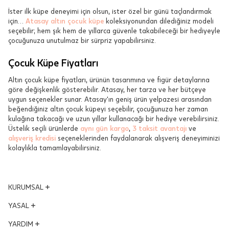
İster ilk küpe deneyimi için olsun, ister özel bir günü taçlandırmak
için…
Atasay altın çocuk küpe
koleksiyonundan dilediğiniz modeli
seçebilir; hem şık hem de yıllarca güvenle takabileceği bir hediyeyle
çocuğunuza unutulmaz bir sürpriz yapabilirsiniz.
Çocuk Küpe Fiyatları
Altın çocuk küpe fiyatları, ürünün tasarımına ve figür detaylarına
göre değişkenlik gösterebilir. Atasay, her tarza ve her bütçeye
uygun seçenekler sunar. Atasay'ın geniş ürün yelpazesi arasından
beğendiğiniz altın çocuk küpeyi seçebilir, çocuğunuza her zaman
kulağına takacağı ve uzun yıllar kullanacağı bir hediye verebilirsiniz.
Üstelik seçili ürünlerde
aynı gün kargo
,
3 taksit avantajı
ve
alışveriş kredisi
seçeneklerinden faydalanarak alışveriş deneyiminizi
kolaylıkla tamamlayabilirsiniz.
KURUMSAL
Yönetim Kurulu
YASAL
Vizyon - Misyon
KVKK Aydınlatma Metni
YARDIM