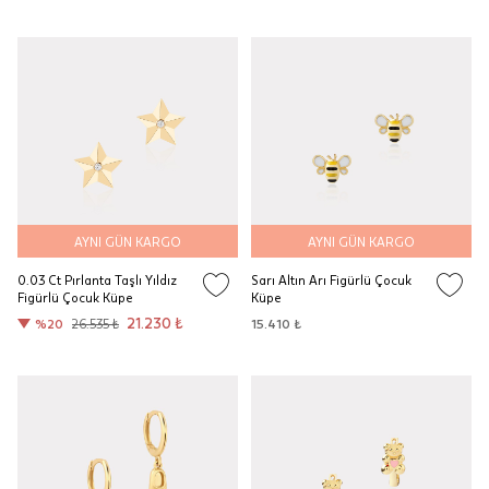
AYNI GÜN KARGO
AYNI GÜN KARGO
0.03 Ct Pırlanta Taşlı Yıldız
Sarı Altın Arı Figürlü Çocuk
Figürlü Çocuk Küpe
Küpe
21.230 ₺
%20
26.535 ₺
15.410 ₺