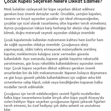
Çocuk Küpesi Seçerken Nelere Dikkat Edilmeli?
Minik kulakları süsleyecek bir küpe seçerken dikkat edilmesi
gereken bazı önemli detaylar vardır. Öncelikle, yetişkin küpeleri,
tasarım ve boyut açısından çocuklar için ideal olmayacağından,
çocuklar için özel olarak tasarlanmış altın küpeleri tercih etmelisiniz.
Ayrıca çocuğunuzun takıya karşı herhangi bir alerjisi olup olmadığını
bilmek, doğru materyali seçmek açısından oldukça önemlidir.
Çocuk küpelerinde kullanılan malzemenin kalitesi hem konfor hem
de sağlık açısından oldukça önemlidir. Çocuğunuza alerji
yapmayacak, cildini tahriş etmeyecek materyallerle üretilmiş
küpeler, miniklerimizin kulağına zarar vermeden güvenle
kullanılabilir. Aynı zamanda, küpenin günlük hayatta rahatsızlık
yaratmaması, gün boyu rahatlıkla kullanılabilmesi açısından önem
taşır. Çocuk küpesi seçerken dikkat edilmesi gereken önemli
unsurlardan biri de kilit mekanizmasıdır. Küpenin kolayca düşmemesi
ve gün boyu güvenli şekilde kullanılabilmesi için sağlam arka kilit
sistemlerine sahip klipsli, vidalı veya kendiliğinden kapanan halka
modeller tercih edilmelidir.
Çocuğunuz için tercih edebileceğiniz sevimli figürlü modellerden
halka küpe tasarımlarına kadar birçok altın küpe çeşidi Atasay'da
sizleri bekliyor. Küpe seçerken çocuğunuzun ilgisini çekecek figürleri
tercih etmeniz, bu özel hediyeyi çok daha anlamlı ve unutulmaz
kılar.