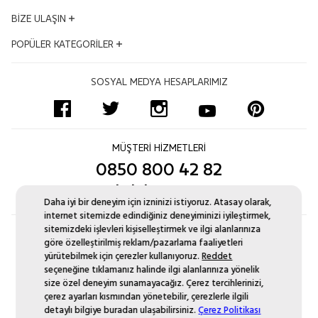
Dünden Bugüne
Mesafeli Satış Sözleşmesi
Ödüllerimiz
Hesabım
BİZE ULAŞIN
Kalite ve Çevre Politikası
İş Ortakları
Satış Takibi
Çerez Politikası
Adres ve Konum
POPÜLER KATEGORİLER
Kampanyalar
İptal & İade Şartları
Bilgi Toplumu Hizmetleri
Mağazalar
İnsan Kaynakları
Sıkça Sorulan Sorular
Altın Bileklik
Uyum Politikası
Bize Ulaşın Formu
SOSYAL MEDYA HESAPLARIMIZ
Blog
Ödeme Seçenekleri
Pırlanta Tektaş Yüzük
Sertifikamı Göster
Kurumsal Satış
İşlem Rehberi
Zincir Kolye
Site Haritası
Monaco Chain
Yüzük Ölçüsü Nasıl Alınır?
Pırlanta Suyolu Bileklik
MÜŞTERİ HİZMETLERİ
Pırlanta Değişim
Aynı Gün Kargo
0850 800 42 82
Düğün Seti Kataloğu
musteri.iliskileri@atasay.com
Daha iyi bir deneyim için izninizi istiyoruz. Atasay olarak,
internet sitemizde edindiğiniz deneyiminizi iyileştirmek,
sitemizdeki işlevleri kişiselleştirmek ve ilgi alanlarınıza
göre özelleştirilmiş reklam/pazarlama faaliyetleri
yürütebilmek için çerezler kullanıyoruz.
Reddet
seçeneğine tıklamanız halinde ilgi alanlarınıza yönelik
size özel deneyim sunamayacağız. Çerez tercihlerinizi,
çerez ayarları kısmından yönetebilir, çerezlerle ilgili
detaylı bilgiye buradan ulaşabilirsiniz.
Çerez Politikası