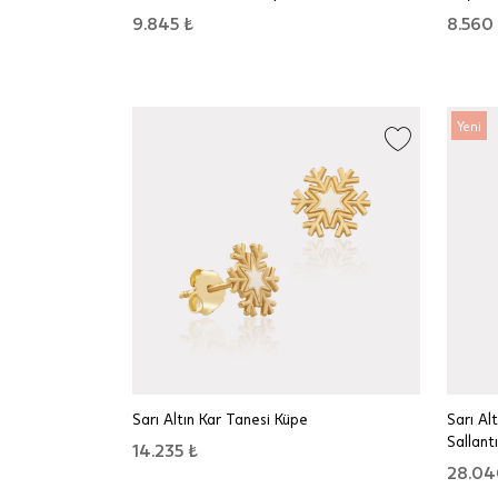
9.845 ₺
8.560
Yeni
Sarı Altın Kar Tanesi Küpe
Sarı Al
Sallantı
14.235 ₺
28.04