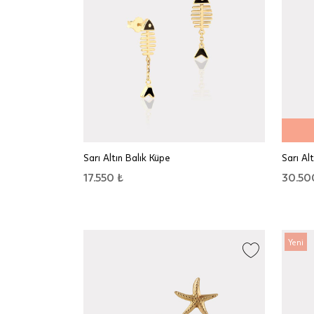
Sarı Altın Balık Küpe
Sarı Al
17.550 ₺
30.50
Yeni