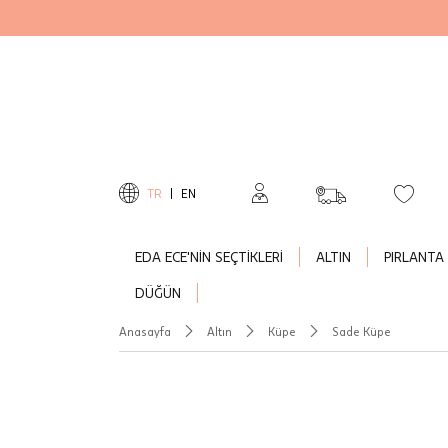
TR
|
EN
EDA ECE'NİN SEÇTİKLERİ
ALTIN
PIRLANTA
DÜĞÜN
Anasayfa
Altın
Küpe
Sade Küpe