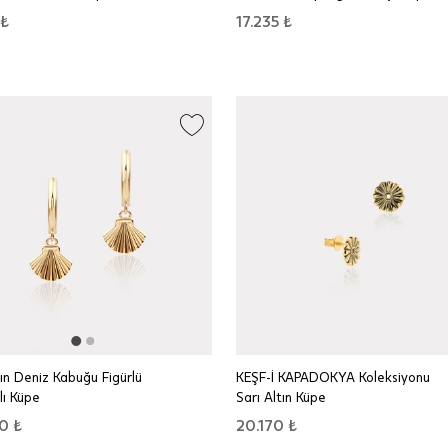
 ₺
17.235 ₺
tın Deniz Kabuğu Figürlü
KEŞF-İ KAPADOKYA Koleksiyonu
lı Küpe
Sarı Altın Küpe
0 ₺
20.170 ₺