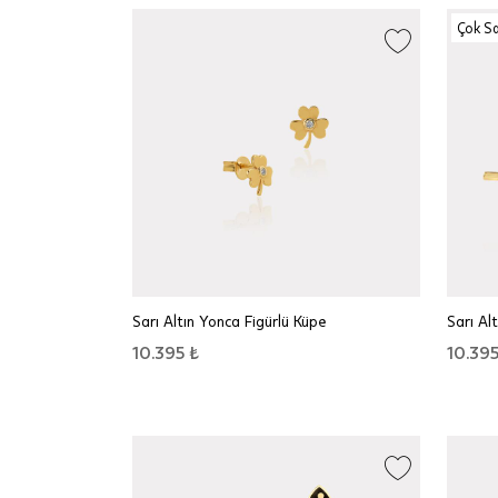
Çok S
Sarı Altın Yonca Figürlü Küpe
Sarı Al
10.395 ₺
10.395