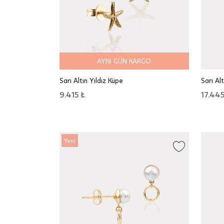
AYNI GÜN KARGO
Sarı Altın Yıldız Küpe
Sarı Al
9.415 ₺
17.445
Yeni