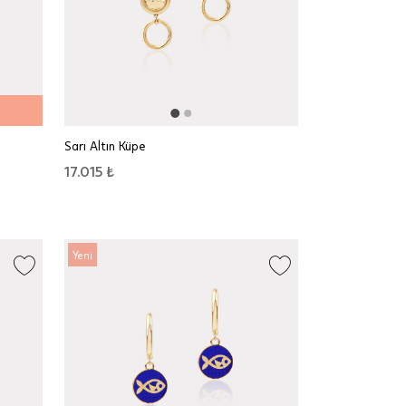
Sarı Altın Küpe
17.015 ₺
Yeni