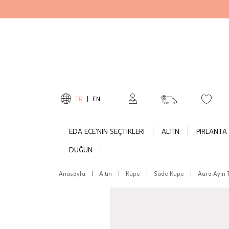
TR
|
EN
EDA ECE'NİN SEÇTİKLERİ
ALTIN
PIRLANTA
DÜĞÜN
Anasayfa
|
Altın
|
Küpe
|
Sade Küpe
|
Aura Ayın 