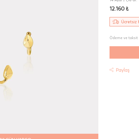
12.160 ₺
Ücretsiz 
Ödeme ve taksit 
Paylaş
t
riniz "HepsiJet Kargo" ile ücretsiz ve sigortalı olarak
mektedir.