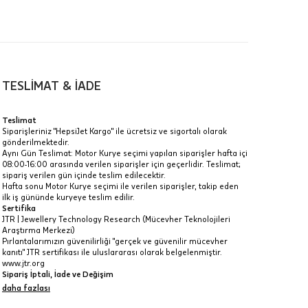
00-
n gün
TESLİMAT & İADE
Teslimat
Siparişleriniz "HepsiJet Kargo" ile ücretsiz ve sigortalı olarak
gönderilmektedir.
a
Aynı Gün Teslimat: Motor Kurye seçimi yapılan siparişler hafta içi
08:00-16:00 arasında verilen siparişler için geçerlidir. Teslimat;
IT
sipariş verilen gün içinde teslim edilecektir.
Hafta sonu Motor Kurye seçimi ile verilen siparişler, takip eden
Taksit Toplamı
R
z.
ilk iş gününde kuryeye teslim edilir.
Sertifika
12.160 ₺
idir, ancak
JTR | Jewellery Technology Research (Mücevher Teknolojileri
Araştırma Merkezi)
Pırlantalarımızın güvenilirliği "gerçek ve güvenilir mücevher
12.160 ₺
kanıtı" JTR sertifikası ile uluslararası olarak belgelenmiştir.
www.jtr.org
12.160 ₺
Sipariş İptali, İade ve Değişim
İptal: Kargoya verilmeyen veya faturası oluşmayan siparişlerinizi
daha fazlası
 veya
iptal edebilirsiniz. Müşterinin özel istek ve talepleri
i
doğrultusunda üretilen veya değişiklik ya da eklemeler yapılarak