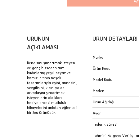
AY
Aynı Gün
16:00 ara
içinde te
Hafta son
Taksit Tablosu
ÜRÜNÜN
ÜRÜN DETAYLARI
gününde 
Fiyat bilgisi 
AÇIKLAMASI
Sertifik
Mağaza
Marka
Kendisini şımartmak isteyen
JTR | Je
ve genç hisseden tüm
Ürün Kodu
Ad Soyad
kadınların; yeşil, beyaz ve
Merkezi)
Seçiniz.
kırmızı altının neşeli
Model Kodu
tasarımlarıyla eşini, annesini,
Taksit
sevgilisini, kızını ya da
Pırlantal
B
Maden
arkadaşını şımartmak
E-Posta Adresi
sertifika
isteyenlerin aldıkları
Tek Çekim
Stoklar çok h
Ürün Ağırlığı
hediyelerdeki mutluluk
uzun süre or
hikayelerini anlatan eğlenceli
Sipariş 
2 Taksit
bir Jou ürünüdür.
Ayar
3 Taksit
İptal: K
Tedarik Süresi
edebilirs
Tahmini Kargoya Veriliş Tar
değişikli