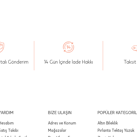
rünlerin siparişi iptal edilemez.
şterinin özel istek ve talepleri doğrultusunda üretilen veya üz
k veya eklemeler yapılarak kişiye özel hale getirilen ve harf se
rünlerin siparişi iade edilemez.
izi teslim aldığınız tarihten itibaren 14 gün içerisinde iade
iniz. İade paketinizi dilediğiniz kargo şirketi ile karşı ödemeli o
rtalı Gönderim
14 Gün İçinde İade Hakkı
Taksit
lirsiniz.
Aynı Gün Teslimat Hizmeti ile satın alınan ürünlerde, fatura
an tahsil edilen kargo ücreti düşülerek sadece ürün bedeli iad
:
www.atasay.com üzerinden alınan ürünlerde değişim
aktadır.
YARDIM
BİZE ULAŞIN
POPÜLER KATEGORİL
Hesabım
Adres ve Konum
Altın Bileklik
Alyans, Tamtur Yüzük, Yarımtur Yüzük ve kişiselleştirilmiş ürü
Satış Takibi
Mağazalar
Pırlanta Tektaş Yüzük
ize özel üretileceği için iade ve iptali yapılmamaktadır.