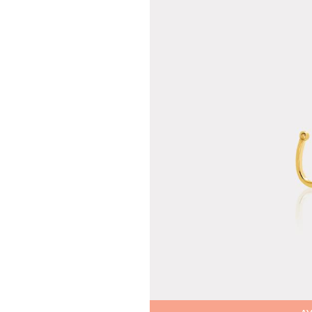
Teslima
Siparişle
gönderil