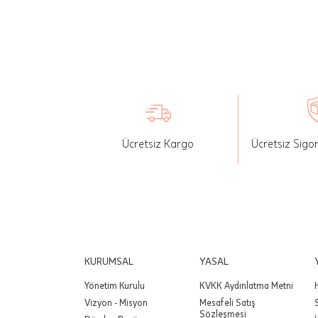
seçilen ü
İade: Mü
değişikli
yapılan ü
Siparişin
edebilirs
Ücretsiz Kargo
Ücretsiz Sigo
gönderebi
Önemli:
tutarınd
edilir.
Değişim
yapılmam
KURUMSAL
YASAL
Yönetim Kurulu
KVKK Aydınlatma Metni
Önemli:
Vizyon - Misyon
Mesafeli Satış
siparişin
Sözleşmesi