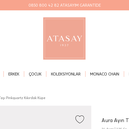
0850 800 42 82 ATASAYIM GARANTİDE
ERKEK
ÇOCUK
KOLEKSİYONLAR
MONACO CHAIN
Taşı Pinkquartz Kıkırdak Küpe
Aura Ayın T
14 Ayar |
1,16 Gr.