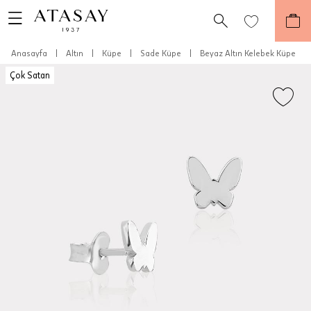
Anasayfa
|
Altın
|
Küpe
|
Sade Küpe
|
Beyaz Altın Kelebek Küpe
Çok Satan
Teslimat