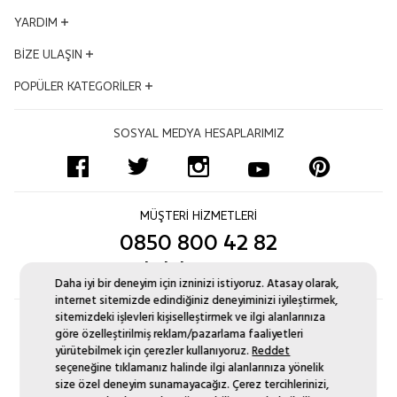
Vizyon - Misyon
KVKK Aydınlatma Metni
YARDIM
Dünden Bugüne
Mesafeli Satış Sözleşmesi
Ödüllerimiz
Hesabım
BİZE ULAŞIN
Kalite ve Çevre Politikası
İş Ortakları
Satış Takibi
Çerez Politikası
Adres ve Konum
POPÜLER KATEGORİLER
Kampanyalar
İptal & İade Şartları
Bilgi Toplumu Hizmetleri
Mağazalar
İnsan Kaynakları
Sıkça Sorulan Sorular
Altın Bileklik
Uyum Politikası
Bize Ulaşın Formu
SOSYAL MEDYA HESAPLARIMIZ
Blog
Ödeme Seçenekleri
Pırlanta Tektaş Yüzük
Sertifikamı Göster
Kurumsal Satış
İşlem Rehberi
Zincir Kolye
Site Haritası
Monaco Chain
Yüzük Ölçüsü Nasıl Alınır?
Pırlanta Suyolu Bileklik
MÜŞTERİ HİZMETLERİ
Pırlanta Değişim
Aynı Gün Kargo
0850 800 42 82
Düğün Seti Kataloğu
musteri.iliskileri@atasay.com
Daha iyi bir deneyim için izninizi istiyoruz. Atasay olarak,
internet sitemizde edindiğiniz deneyiminizi iyileştirmek,
sitemizdeki işlevleri kişiselleştirmek ve ilgi alanlarınıza
göre özelleştirilmiş reklam/pazarlama faaliyetleri
yürütebilmek için çerezler kullanıyoruz.
Reddet
seçeneğine tıklamanız halinde ilgi alanlarınıza yönelik
size özel deneyim sunamayacağız. Çerez tercihlerinizi,