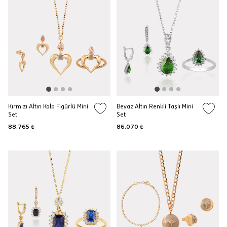
Kırmızı Altın Kalp Figürlü Mini
Beyaz Altın Renkli Taşlı Mini
Set
Set
88.765 ₺
86.070 ₺