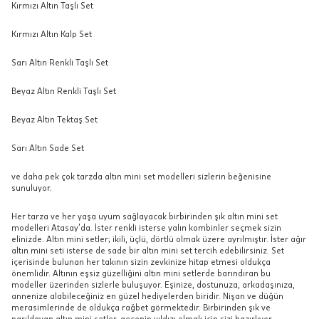
Kırmızı Altın Taşlı Set
Kırmızı Altın Kalp Set
Sarı Altın Renkli Taşlı Set
Beyaz Altın Renkli Taşlı Set
Beyaz Altın Tektaş Set
Sarı Altın Sade Set
ve daha pek çok tarzda altın mini set modelleri sizlerin beğenisine
sunuluyor.
Her tarza ve her yaşa uyum sağlayacak birbirinden şık altın mini set
modelleri Atasay’da. İster renkli isterse yalın kombinler seçmek sizin
elinizde. Altın mini setler; ikili, üçlü, dörtlü olmak üzere ayrılmıştır. İster ağır
altın mini seti isterse de sade bir altın mini set tercih edebilirsiniz. Set
içerisinde bulunan her takının sizin zevkinize hitap etmesi oldukça
önemlidir. Altının eşsiz güzelliğini altın mini setlerde barındıran bu
modeller üzerinden sizlerle buluşuyor. Eşinize, dostunuza, arkadaşınıza,
annenize alabileceğiniz en güzel hediyelerden biridir. Nişan ve düğün
merasimlerinde de oldukça rağbet görmektedir. Birbirinden şık ve
parıldayan altın mini setler, gecenin yıldızı olmak için sizi hazırlıyor.