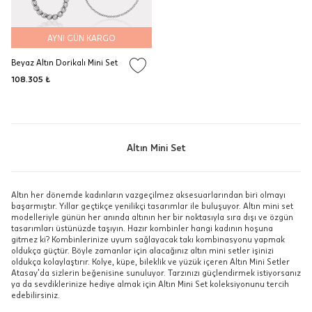
AYNI GÜN KARGO
Beyaz Altın Dorikalı Mini Set
108.305 ₺
Altın Mini Set
Altın her dönemde kadınların vazgeçilmez aksesuarlarından biri olmayı
başarmıştır. Yıllar geçtikçe yenilikçi tasarımlar ile buluşuyor. Altın mini set
modelleriyle günün her anında altının her bir noktasıyla sıra dışı ve özgün
tasarımları üstünüzde taşıyın. Hazır kombinler hangi kadının hoşuna
gitmez ki? Kombinlerinize uyum sağlayacak takı kombinasyonu yapmak
oldukça güçtür. Böyle zamanlar için alacağınız altın mini setler işinizi
oldukça kolaylaştırır. Kolye, küpe, bileklik ve yüzük içeren Altın Mini Setler
Atasay’da sizlerin beğenisine sunuluyor. Tarzınızı güçlendirmek istiyorsanız
ya da sevdiklerinize hediye almak için Altın Mini Set koleksiyonunu tercih
edebilirsiniz.