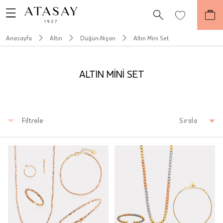
Anasayfa
Altın
Düğün-Nişan
Altın Mini Set
ALTIN MİNİ SET
Filtrele
Sırala