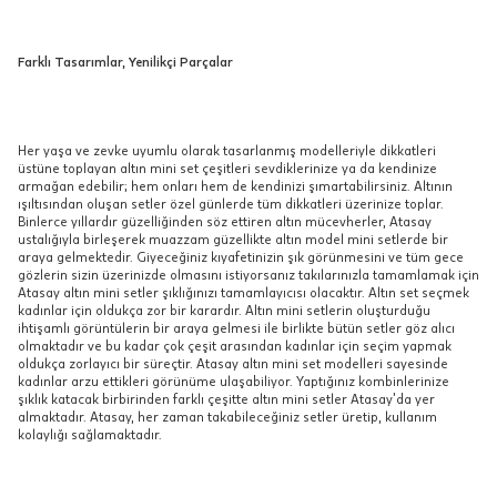
Farklı Tasarımlar, Yenilikçi Parçalar
Her yaşa ve zevke uyumlu olarak tasarlanmış modelleriyle dikkatleri
üstüne toplayan altın mini set çeşitleri sevdiklerinize ya da kendinize
armağan edebilir; hem onları hem de kendinizi şımartabilirsiniz. Altının
ışıltısından oluşan setler özel günlerde tüm dikkatleri üzerinize toplar.
Binlerce yıllardır güzelliğinden söz ettiren altın mücevherler, Atasay
ustalığıyla birleşerek muazzam güzellikte altın model mini setlerde bir
araya gelmektedir. Giyeceğiniz kıyafetinizin şık görünmesini ve tüm gece
gözlerin sizin üzerinizde olmasını istiyorsanız takılarınızla tamamlamak için
Atasay altın mini setler şıklığınızı tamamlayıcısı olacaktır. Altın set seçmek
kadınlar için oldukça zor bir karardır. Altın mini setlerin oluşturduğu
ihtişamlı görüntülerin bir araya gelmesi ile birlikte bütün setler göz alıcı
olmaktadır ve bu kadar çok çeşit arasından kadınlar için seçim yapmak
oldukça zorlayıcı bir süreçtir. Atasay altın mini set modelleri sayesinde
kadınlar arzu ettikleri görünüme ulaşabiliyor. Yaptığınız kombinlerinize
şıklık katacak birbirinden farklı çeşitte altın mini setler Atasay’da yer
almaktadır. Atasay, her zaman takabileceğiniz setler üretip, kullanım
kolaylığı sağlamaktadır.