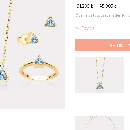
61.205 ₺
45.905 ₺
Ödeme ve taksit seçenekleri için
Paylaş
SETİN T