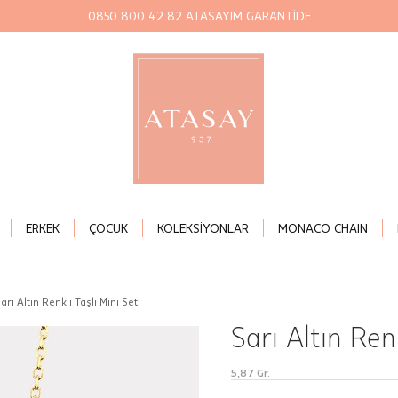
0850 800 42 82 ATASAYIM GARANTİDE
ERKEK
ÇOCUK
KOLEKSİYONLAR
MONACO CHAIN
arı Altın Renkli Taşlı Mini Set
Sarı Altın Renk
5,87 Gr.