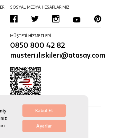
ER
SOSYAL MEDYA HESAPLARIMIZ
MÜŞTERİ HİZMETLERİ
0850 800 42 82
musteri.iliskileri@atasay.com
Kabul Et
miş
nız
arı
Ayarlar