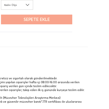
Kadın Ölçü
R
z.
SEPETE EKLE
ı
 veya
i
erinde
çimi
ücretsiz ve sigortalı olarak gönderilmektedir.
mi yapılan siparişler hafta içi 08:00-16:00 arasında verilen
 sipariş verilen gün içinde teslim edilecektir.
rilen siparişler, takip eden ilk iş gününde kuryeye teslim edilir.
ch (Mücevher Teknolojileri Araştırma Merkezi)
larak
ek ve güvenilir mücevher kanıtı" JTR sertifikası ile uluslararası