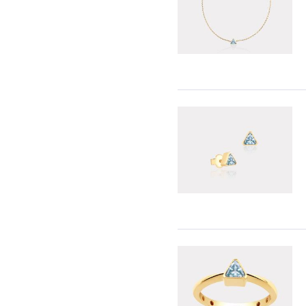
t
riniz "HepsiJet Kargo" ile ücretsiz ve sigortalı olarak
mektedir.
 Teslimat: Motor Kurye seçimi yapılan siparişler hafta içi 08:
sında verilen siparişler için geçerlidir. Teslimat; sipariş verile
slim edilecektir.
u Motor Kurye seçimi ile verilen siparişler, takip eden ilk iş
kuryeye teslim edilir.
it Tablosu
a
wellery Technology Research (Mücevher Teknolojileri Araştırm