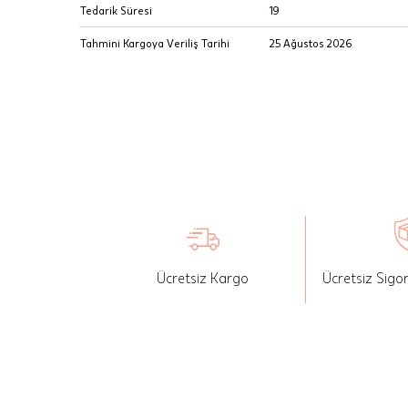
Tedarik Süresi
19
Önemli:
Tahmini Kargoya Veriliş Tarihi
25 Ağustos 2026
tutarınd
edilir.
Değişim
yapılmam
Önemli:
siparişin
Ücretsiz Kargo
Ücretsiz Sigo