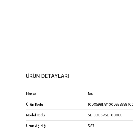
Merkezi)
Pırlantal
B
sertifika
T
Sipariş 
İptal: K
edebilirs
değişikli
seçilen ü
ÜRÜN DETAYLARI
İade: Mü
Marka
Jou
değişikli
yapılan ü
Ürün Kodu
1000598178-1000598988-10
Siparişin
Model Kodu
SETJOUSPSET00008
edebilirs
Ürün Ağırlığı
5,87
gönderebi