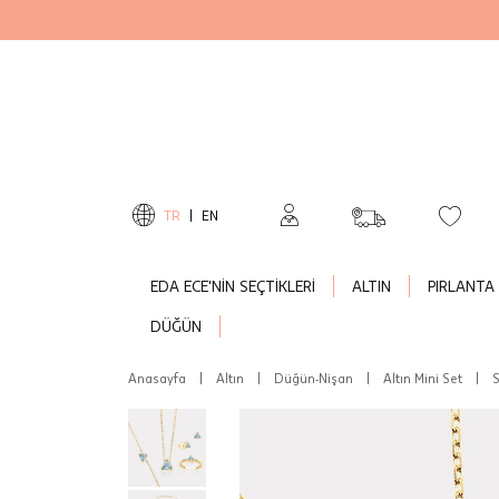
TR
|
EN
EDA ECE'NİN SEÇTİKLERİ
ALTIN
PIRLANTA
DÜĞÜN
Anasayfa
|
Altın
|
Düğün-Nişan
|
Altın Mini Set
|
S