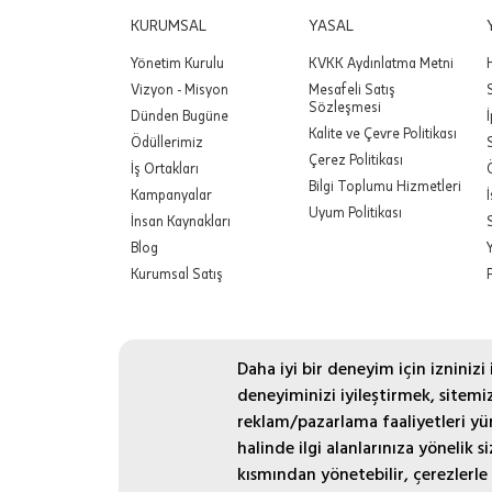
KURUMSAL
YASAL
Yönetim Kurulu
KVKK Aydınlatma Metni
Vizyon - Misyon
Mesafeli Satış
Sözleşmesi
Dünden Bugüne
Kalite ve Çevre Politikası
Ödüllerimiz
Çerez Politikası
İş Ortakları
Bilgi Toplumu Hizmetleri
Kampanyalar
Uyum Politikası
İnsan Kaynakları
Blog
Kurumsal Satış
Daha iyi bir deneyim için izninizi
deneyiminizi iyileştirmek, sitemizd
reklam/pazarlama faaliyetleri yür
halinde ilgi alanlarınıza yönelik 
kısmından yönetebilir, çerezlerle i