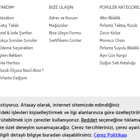
YARDIM
BİZE ULAŞIN
POPÜLER KATEGORİL
Hesabım
Adres ve Konum
Altın Bileklik
Satış Takibi
Mağazalar
Pırlanta Tektaş Yüzük
İptal & İade Şartları
Bize Ulaşın Formu
Zincir Kolye
Sıkça Sorulan Sorular
Sertifikamı Göster
Monaco Chain
Ödeme Seçenekleri
Pırlanta Suyolu Bileklik
İşlem Rehberi
Aynı Gün Kargo
Site Haritası
Düğün Seti Kataloğu
Yüzük Ölçüsü Nasıl Alınır?
Pırlanta Değişim
 istiyoruz. Atasay olarak, internet sitemizde edindiğiniz
eki işlevleri kişiselleştirmek ve ilgi alanlarınıza göre özelleştiril
ütebilmek için çerezler kullanıyoruz.
Reddet
seçeneğine tıklama
© 2021 Atasay Since 1937
size özel deneyim sunamayacağız. Çerez tercihlerinizi, çerez ayarl
lgili detaylı bilgiye buradan ulaşabilirsiniz.
Çerez Politikası