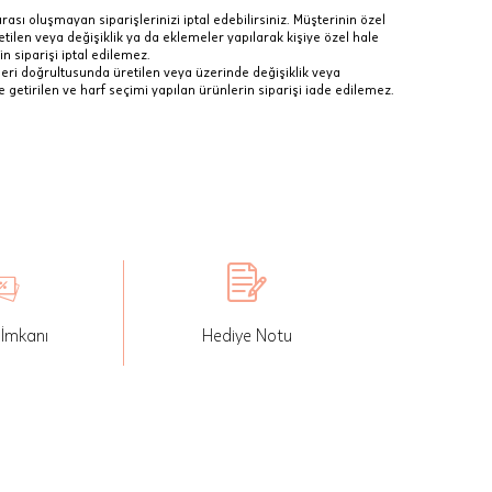
ası oluşmayan siparişlerinizi iptal edebilirsiniz. Müşterinin özel
 ödeme
etilen veya değişiklik ya da eklemeler yapılarak kişiye özel hale
in siparişi iptal edilemez.
e
pleri doğrultusunda üretilen veya üzerinde değişiklik veya
e getirilen ve harf seçimi yapılan ürünlerin siparişi iade edilemez.
n itibaren 14 gün içerisinde iade edebilirsiniz. İade paketinizi
ödemeli olarak gönderebilirsiniz.
ile satın alınan ürünlerde, fatura ödeme tutarından tahsil edilen
bedeli iade edilir.
 alınan ürünlerde değişim yapılmamaktadır.
tur Yüzük ve kişiselleştirilmiş ürünler, siparişinize özel
nler,
lmamaktadır.
 İmkanı
Hediye Notu