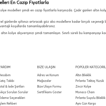
elleri En Cazip Fiyatlarla
kolye modelleri şimdi en cazip fiyatlarla karşınızda. Çadır günleri altın kolye
 günlerde ışıltınızı artıracak göz alıcı modellere kadar birçok seçeneği b
vantajlı koşullarda tamamlayabilirsiniz.
 altın kolye alışverişinizi şimdi tamamlayın. Sınırlı süreli bu kampanyayı k
YARDIM
BİZE ULAŞIN
POPÜLER KATEGORİL
Hesabım
Adres ve Konum
Altın Bileklik
Satış Takibi
Mağazalar
Pırlanta Tektaş Yüzük
İptal & İade Şartları
Bize Ulaşın Formu
Zincir Kolye
Sıkça Sorulan Sorular
Sertifikamı Göster
Monaco Chain
Ödeme Seçenekleri
Pırlanta Suyolu Bileklik
İşlem Rehberi
Aynı Gün Kargo