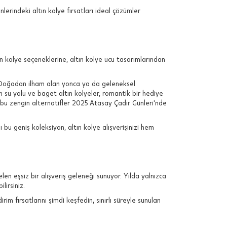
lerindeki altın kolye fırsatları ideal çözümler
.
ltın kolye seçeneklerine, altın kolye ucu tasarımlarından
r. Doğadan ilham alan yonca ya da geleneksel
len su yolu ve baget altın kolyeler, romantik bir hediye
üm bu zengin alternatifler 2025 Atasay Çadır Günleri'nde
 bu geniş koleksiyon, altın kolye alışverişinizi hem
gelen eşsiz bir alışveriş geleneği sunuyor. Yılda yalnızca
lirsiniz.
m fırsatlarını şimdi keşfedin, sınırlı süreyle sunulan