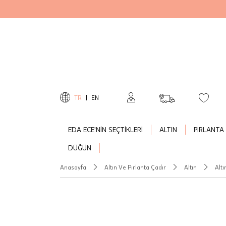
TR
|
EN
EDA ECE'NİN SEÇTİKLERİ
ALTIN
PIRLANTA
DÜĞÜN
Anasayfa
Altın Ve Pırlanta Çadır
Altın
Altı