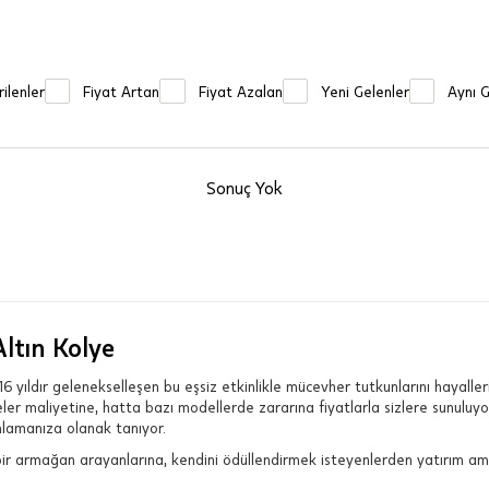
ilenler
Fiyat Artan
Fiyat Azalan
Yeni Gelenler
Aynı 
Sonuç Yok
Altın Kolye
 16 yıldır gelenekselleşen bu eşsiz etkinlikle mücevher tutkunlarını hayaller
er maliyetine, hatta bazı modellerde zararına fiyatlarla sizlere sunuluyor
mlamanıza olanak tanıyor.
 bir armağan arayanlarına, kendini ödüllendirmek isteyenlerden yatırım am