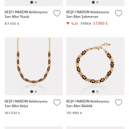
KEŞF-İ MARDİN Koleksiyonu
KEŞF-İ MARDİN Koleksiyonu
Sarı Altın Yüzük
Sarı Altın Şahmeran
57.865 ₺
87.450 ₺
%25
77.155 ₺
KEŞF-İ MARDİN Koleksiyonu
KEŞF-İ MARDİN Koleksiyonu
Sarı Altın Kolye
Sarı Altın Bileklik
161.020 ₺
110.980 ₺