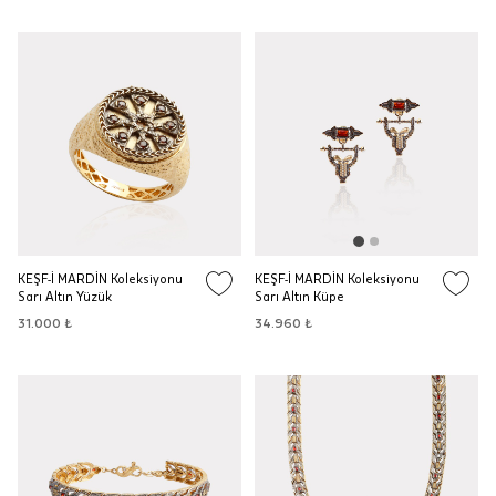
KEŞF-İ MARDİN Koleksiyonu
KEŞF-İ MARDİN Koleksiyonu
Sarı Altın Yüzük
Sarı Altın Küpe
31.000 ₺
34.960 ₺