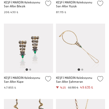
KEŞF-İ MARDİN Koleksiyonu
KEŞF-İ MARDİN Koleksiyonu
Sarı Altın Bilezik
Sarı Altın Yüzük
206.430 ₺
81.115 ₺
KEŞF-İ MARDİN Koleksiyonu
KEŞF-İ MARDİN Koleksiyonu
Sarı Altın Küpe
Sarı Altın Şahmeran
49.635 ₺
47.855 ₺
%25
66.180 ₺