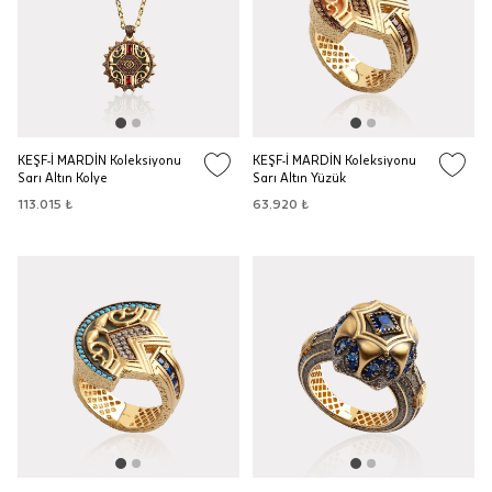
KEŞF-İ MARDİN Koleksiyonu
KEŞF-İ MARDİN Koleksiyonu
Sarı Altın Kolye
Sarı Altın Yüzük
113.015 ₺
63.920 ₺