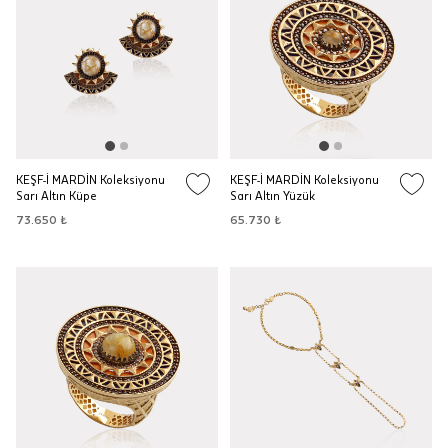
KEŞF-İ MARDİN Koleksiyonu
KEŞF-İ MARDİN Koleksiyonu
Sarı Altın Küpe
Sarı Altın Yüzük
73.650 ₺
65.730 ₺