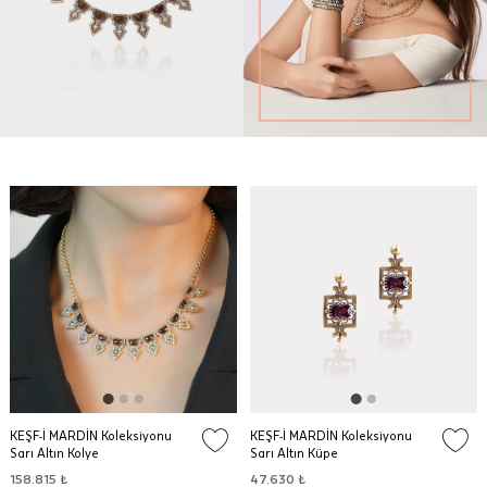
KEŞF-İ MARDİN Koleksiyonu
KEŞF-İ MARDİN Koleksiyonu
Sarı Altın Kolye
Sarı Altın Küpe
158.815 ₺
47.630 ₺