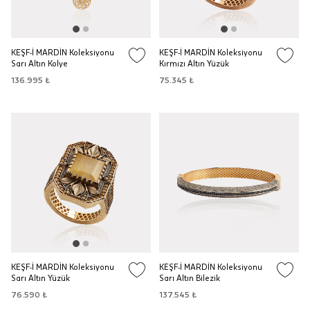
KEŞF-İ MARDİN Koleksiyonu
KEŞF-İ MARDİN Koleksiyonu
Sarı Altın Kolye
Kırmızı Altın Yüzük
136.995 ₺
75.345 ₺
KEŞF-İ MARDİN Koleksiyonu
KEŞF-İ MARDİN Koleksiyonu
Sarı Altın Yüzük
Sarı Altın Bilezik
76.590 ₺
137.545 ₺