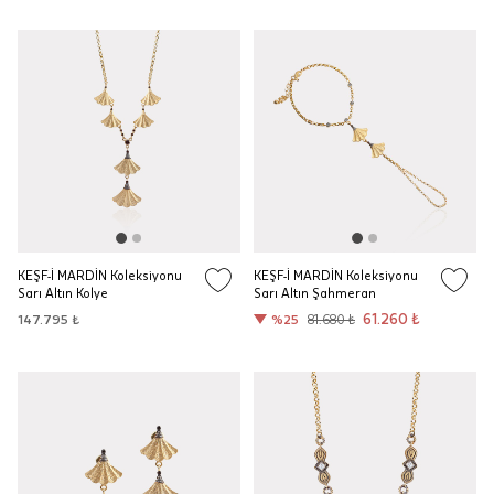
KEŞF-İ MARDİN Koleksiyonu
KEŞF-İ MARDİN Koleksiyonu
Sarı Altın Kolye
Sarı Altın Şahmeran
61.260 ₺
147.795 ₺
%25
81.680 ₺