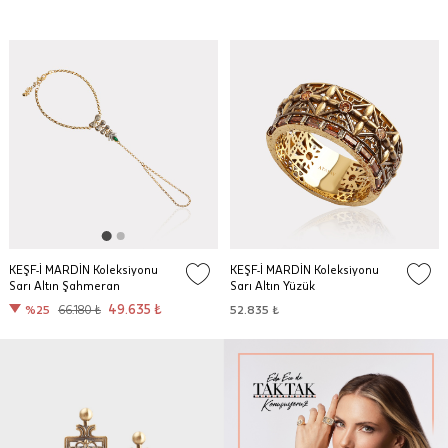
KEŞF-İ MARDİN Koleksiyonu
KEŞF-İ MARDİN Koleksiyonu
Sarı Altın Şahmeran
Sarı Altın Yüzük
49.635 ₺
%25
66.180 ₺
52.835 ₺