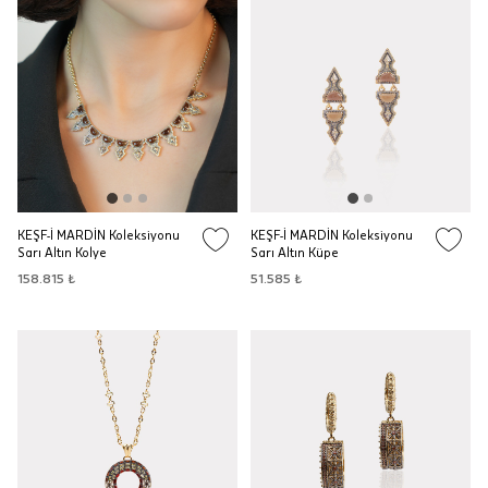
KEŞF-İ MARDİN Koleksiyonu
KEŞF-İ MARDİN Koleksiyonu
Sarı Altın Kolye
Sarı Altın Küpe
158.815 ₺
51.585 ₺