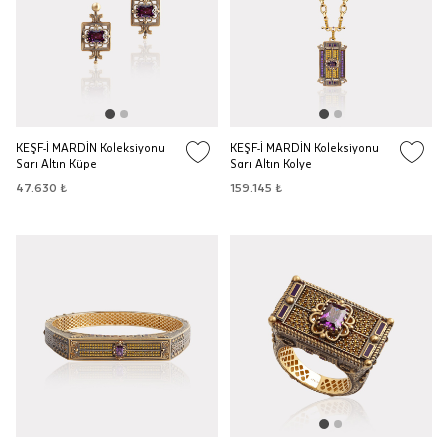
KEŞF-İ MARDİN Koleksiyonu
KEŞF-İ MARDİN Koleksiyonu
Sarı Altın Küpe
Sarı Altın Kolye
47.630 ₺
159.145 ₺