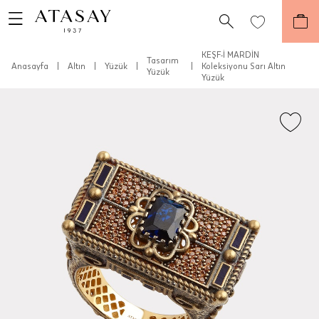
KEŞF-İ MARDİN
Tasarım
Anasayfa
|
Altın
|
Yüzük
|
|
Koleksiyonu Sarı Altın
Yüzük
Yüzük