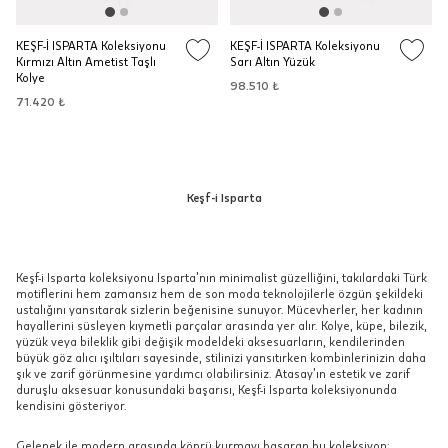
KEŞF-İ ISPARTA Koleksiyonu
KEŞF-İ ISPARTA Koleksiyonu
Kırmızı Altın Ametist Taşlı
Sarı Altın Yüzük
Kolye
98.510 ₺
71.420 ₺
Keşf-i Isparta
Keşf-i Isparta koleksiyonu Isparta’nın minimalist güzelliğini, takılardaki Türk
motiflerini hem zamansız hem de son moda teknolojilerle özgün şekildeki
ustalığını yansıtarak sizlerin beğenisine sunuyor. Mücevherler, her kadının
hayallerini süsleyen kıymetli parçalar arasında yer alır. Kolye, küpe, bilezik,
yüzük veya bileklik gibi değişik modeldeki aksesuarların, kendilerinden
büyük göz alıcı ışıltıları sayesinde, stilinizi yansıtırken kombinlerinizin daha
şık ve zarif görünmesine yardımcı olabilirsiniz. Atasay’ın estetik ve zarif
duruşlu aksesuar konusundaki başarısı, Keşf-i Isparta koleksiyonunda
kendisini gösteriyor.
Gelenek ile modern arasında köprü kurmayı başaran bu koleksiyon;