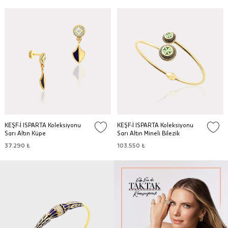
KEŞF-İ ISPARTA Koleksiyonu
KEŞF-İ ISPARTA Koleksiyonu
Sarı Altın Küpe
Sarı Altın Mineli Bilezik
37.290 ₺
103.550 ₺