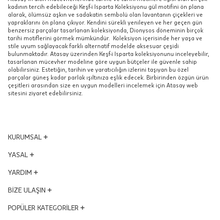
kadının tercih edebileceği Keşf-i Isparta Koleksiyonu gül motifini ön plana
alarak, ölümsüz aşkın ve sadakatin sembolü olan lavantanın çiçekleri ve
yapraklarını ön plana çıkıyor. Kendini sürekli yenileyen ve her geçen gün
benzersiz parçalar tasarlanan koleksiyonda, Dionysos döneminin birçok
tarihi motiflerini görmek mümkündür. Koleksiyon içerisinde her yaşa ve
stile uyum sağlayacak farklı alternatif modelde aksesuar çeşidi
bulunmaktadır. Atasay üzerinden Keşf-i Isparta koleksiyonunu inceleyebilir,
tasarlanan mücevher modeline göre uygun bütçeler ile güvenle sahip
olabilirsiniz. Estetiğin, tarihin ve yaratıcılığın izlerini taşıyan bu özel
parçalar güneş kadar parlak ışıltınıza eşlik edecek. Birbirinden özgün ürün
çeşitleri arasından size en uygun modelleri incelemek için Atasay web
sitesini ziyaret edebilirsiniz.
KURUMSAL
Yönetim Kurulu
YASAL
Vizyon - Misyon
KVKK Aydınlatma Metni
YARDIM
Dünden Bugüne
Mesafeli Satış Sözleşmesi
Ödüllerimiz
Hesabım
BİZE ULAŞIN
Kalite ve Çevre Politikası
İş Ortakları
Satış Takibi
Çerez Politikası
Adres ve Konum
POPÜLER KATEGORİLER
Kampanyalar
İptal & İade Şartları
Bilgi Toplumu Hizmetleri
Mağazalar