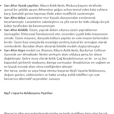
Sarı Altın Yüzük çeşitleri
, Kibyra Antik Kenti; Medusa başının etrafında
ışınsal bir şekilde geçen Athena'nın göğüs zırhını temsil eden kötü ruhlara
karşı (amulet) görevi taşımayı ifade eden motiflerle süslenmiştir.
Sarı Altın Kolye:
Lavanta'nın mor büyülü dünyasından esinlenerek
tasarlanmıştır. Lavanta'nın sakinleştirici ve şifa veren bir bitki olduğu birçok
kültür tarafından da benimsenmiştir.
Sarı Altın Bileklik:
Üzüm, yaprak döken odunsu üzüm yapraklarının
(asmagiller (Vitaceae) familyasının) vitis cinsinden çiçekli bitki meyvesinin
ismidir. Üzüm meyvesi, dünyada kültürü yapılan en eski meyve türlerinden
biridir. Üzüm bazı inançlarda insanlığa verilmiş kutsal bir armağan olarak
isimlendirilir. Buradan ilham alınarak bileklik modeli oluşturulmuştur.
Sarı Altın Küpe
modeli ise ilhamını; Kibyra Antik Kenti, Burdur'un Gölhisar
ilçesinde yer almaktadır. Kentin yerleşim alanı oldukça geniş bir alana
dağıtılmıştır. Şehre imza olarak Antik Çağ Anadolu'sunun on iki - on üç bin
kapasiteli görkemli stadyumu damga vurmuştur. Anadolu'nun en sağlam ve
en büyük mozaik alanı olma özelliğinden almıştır.
Her tarza, zevke ve yaşa hitap etmeyi başaran Keşf-i Isparta Koleksiyonu,
doğum günleri, yıldönümleri ve hatta sıradışı evlilik teklifleri için size
benzersiz alternatif seçenekler sunuyor.
Keşf-i Isparta Koleksiyonu Fiyatları
Atasay’ın altın mücevherlerinde tarihe ve tarihi motiflere ilgisi olan birçok