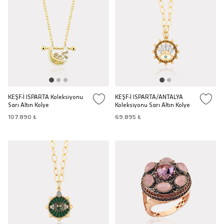
KEŞF-İ ISPARTA Koleksiyonu
KEŞF-İ ISPARTA/ANTALYA
Sarı Altın Kolye
Koleksiyonu Sarı Altın Kolye
107.890 ₺
69.895 ₺