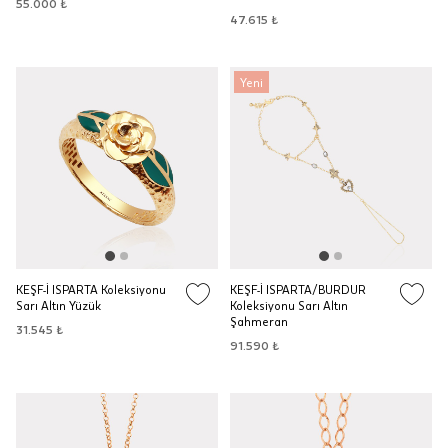
55.000 ₺
47.615 ₺
Yeni
KEŞF-İ ISPARTA Koleksiyonu
KEŞF-İ ISPARTA/BURDUR
Sarı Altın Yüzük
Koleksiyonu Sarı Altın
Şahmeran
31.545 ₺
91.590 ₺