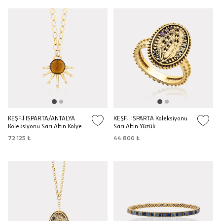
KEŞF-İ ISPARTA/ANTALYA
KEŞF-İ ISPARTA Koleksiyonu
Koleksiyonu Sarı Altın Kolye
Sarı Altın Yüzük
72.125 ₺
44.800 ₺