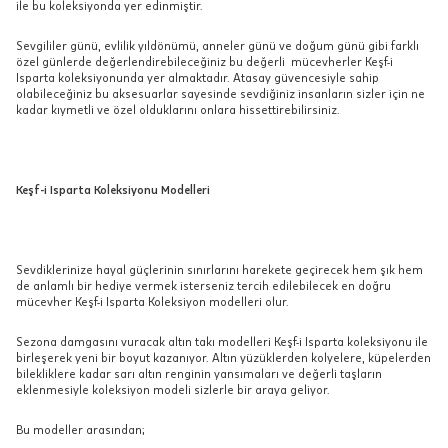
ile bu koleksiyonda yer edinmiştir.
Sevgililer günü, evlilik yıldönümü, anneler günü ve doğum günü gibi farklı
özel günlerde değerlendirebileceğiniz bu değerli mücevherler Keşf-i
Isparta koleksiyonunda yer almaktadır. Atasay güvencesiyle sahip
olabileceğiniz bu aksesuarlar sayesinde sevdiğiniz insanların sizler için ne
kadar kıymetli ve özel olduklarını onlara hissettirebilirsiniz.
Keşf-i Isparta Koleksiyonu Modelleri
Sevdiklerinize hayal güçlerinin sınırlarını harekete geçirecek hem şık hem
de anlamlı bir hediye vermek isterseniz tercih edilebilecek en doğru
mücevher Keşf-i Isparta Koleksiyon modelleri olur.
Sezona damgasını vuracak altın takı modelleri Keşf-i Isparta koleksiyonu ile
birleşerek yeni bir boyut kazanıyor. Altın yüzüklerden kolyelere, küpelerden
bilekliklere kadar sarı altın renginin yansımaları ve değerli taşların
eklenmesiyle koleksiyon modeli sizlerle bir araya geliyor.
Bu modeller arasından;