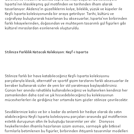
Isparta’nın klasikleşmiş gül motifinden ve tarihinden ilham alarak
tasarlanıyor. Akdeniz’in güzelliklerini kolye, bileklik, yüzük ve küpeler ile
Keşf-i Isparta koleksiyonunda bir araya getiriliyor. Tarihi, kültürü ve
coğrafyayı buluşturarak hazırlanan bu aksesuarlar; Isparta’nın birbirinden
farklı hikayelerinden, doğasından ve muhteşem tasarımlı gül figürleri gibi
kültürel miraslardan esinlenerek oluşturuldu.
Stilinize Farklılık Katacak Koleksiyon: Keşf-i Isparta
Stilinize farklı bir hava katabileceğiniz Keşf-i Isparta koleksiyonu
parçalarıyla klasik, alternatif ve sportif giyim tarzlarını farklı aksesuarlar ile
beraber kullanarak sizler de yeni bir stil yaratmaya başlayabilirsiniz.
Günün her anında rahatlıkla kullanabileceğiniz ve kullanırken kendinizi her
zamankinden daha özel ve şık hissedebileceğiniz bu koleksiyonun
mücevherlerleri ile girdiğiniz her ortamda tüm gözler stilinize çevrilecektir.
Sevdiklerinize kalıcı ve bir o kadar da anlamlı bir hediye olarak da satın
alabileceğiniz Keşf-i Isparta koleksiyonu parçaları arasında gül motiflerinin
estetik duruşunun altın ile buluştuğu tasarımlar yer alır. Dionysos
heykellerinden ilhamla hazırlanan üzüm asması, sarmaşık gibi bitkisel
formlarla betimlenen bu figürler, birbirinden ihtişamlı tasarımlar modelleri