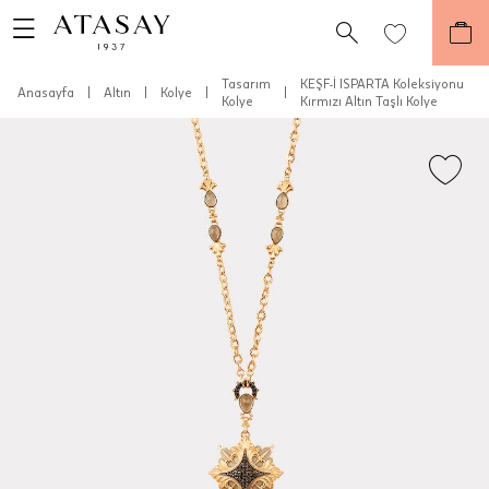
Tasarım
KEŞF-İ ISPARTA Koleksiyonu
Anasayfa
|
Altın
|
Kolye
|
|
Kolye
Kırmızı Altın Taşlı Kolye
Teslimat