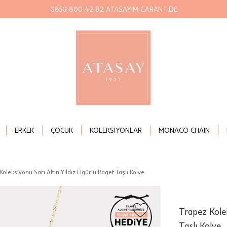
0850 800 42 82 ATASAYIM GARANTİDE
ERKEK
ÇOCUK
KOLEKSİYONLAR
MONACO CHAIN
Koleksiyonu Sarı Altın Yıldız Figürlü Baget Taşlı Kolye
Trapez Kolek
Taşlı Kolye