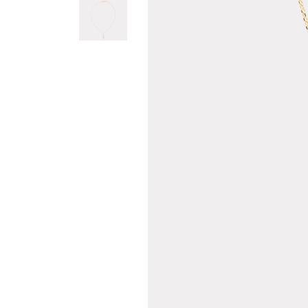
Teslima
Siparişle
gönderil
Aynı Gün
16:00 ara