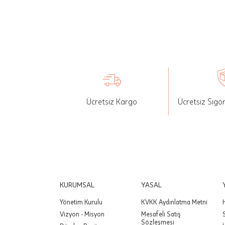
İade: Mü
değişikli
yapılan ü
Siparişin
edebilirs
gönderebi
Ücretsiz Kargo
Ücretsiz Sigo
Önemli:
tutarınd
edilir.
Değişim
yapılmam
Önemli:
KURUMSAL
YASAL
siparişin
Yönetim Kurulu
KVKK Aydınlatma Metni
Vizyon - Misyon
Mesafeli Satış
Sözleşmesi