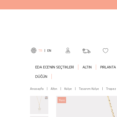
TR
|
EN
EDA ECE'NİN SEÇTİKLERİ
ALTIN
PIRLANTA
DÜĞÜN
Anasayfa
|
Altın
|
Kolye
|
Tasarım Kolye
|
Trapez 
Yeni