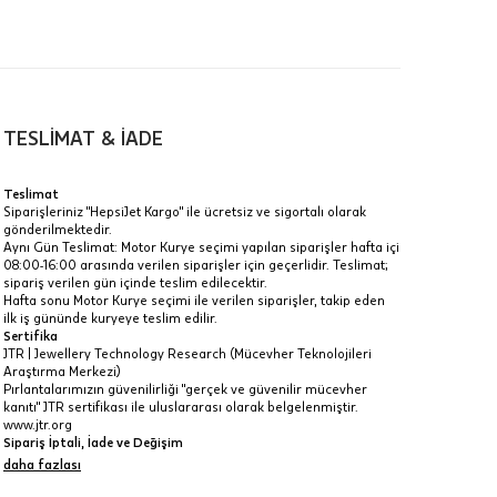
TESLİMAT & İADE
Taşlı
a
Teslimat
Siparişleriniz "HepsiJet Kargo" ile ücretsiz ve sigortalı olarak
gönderilmektedir.
IT
Aynı Gün Teslimat: Motor Kurye seçimi yapılan siparişler hafta içi
Taksit Toplamı
R
08:00-16:00 arasında verilen siparişler için geçerlidir. Teslimat;
z.
sipariş verilen gün içinde teslim edilecektir.
26.370 ₺
Hafta sonu Motor Kurye seçimi ile verilen siparişler, takip eden
ilk iş gününde kuryeye teslim edilir.
idir, ancak
Sertifika
26.370 ₺
JTR | Jewellery Technology Research (Mücevher Teknolojileri
Araştırma Merkezi)
26.370 ₺
Pırlantalarımızın güvenilirliği "gerçek ve güvenilir mücevher
kanıtı" JTR sertifikası ile uluslararası olarak belgelenmiştir.
 veya
www.jtr.org
i
Sipariş İptali, İade ve Değişim
İptal: Kargoya verilmeyen veya faturası oluşmayan siparişlerinizi
daha fazlası
iptal edebilirsiniz. Müşterinin özel istek ve talepleri
doğrultusunda üretilen veya değişiklik ya da eklemeler yapılarak