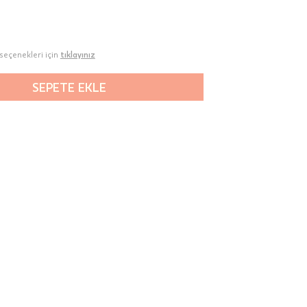
seçenekleri için
tıklayınız
SEPETE EKLE
00-
n gün