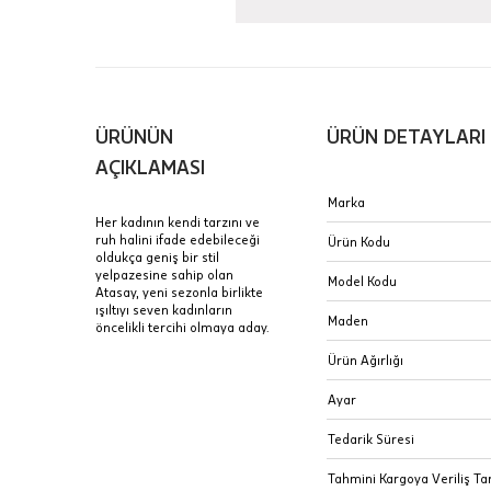
içinde te
Hafta son
Taksit Tablosu
gününde 
Fiyat bilgisi 
ÜRÜNÜN
ÜRÜN DETAYLARI
Mağaza
Sertifik
AÇIKLAMASI
Kolye
JTR | Je
Marka
Ad Soyad
Merkezi)
Her kadının kendi tarzını ve
ruh halini ifade edebileceği
Seçiniz.
Ürün Kodu
Taksit
oldukça geniş bir stil
Pırlantal
B
yelpazesine sahip olan
E-Posta Adresi
Model Kodu
sertifika
Atasay, yeni sezonla birlikte
Tek Çekim
ışıltıyı seven kadınların
Stoklar çok h
Maden
öncelikli tercihi olmaya aday.
Sipariş 
2 Taksit
uzun süre or
Ürün Ağırlığı
3 Taksit
İptal: K
Ayar
edebilirs
değişikli
Tedarik Süresi
seçilen ü
Tahmini Kargoya Veriliş Tar