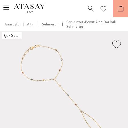
Sarı-Kırmızı-Beyaz Altın Dorikalı
Anasayfa
|
Altın
|
Şahmeran
|
Şahmeran
Çok Satan
Teslimat