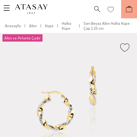
Halka
Sarı-Beyaz Altın Halka Küpe -
Anasayfa
|
Altın
|
Küpe
|
|
Küpe
Çap 2.25 cm
Altın ve Pırlanta Çadır
Teslimat