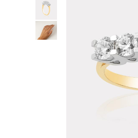
Teslima
Siparişle
gönderil