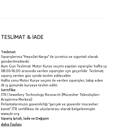
00-
n gün
TESLİMAT & İADE
Teslimat
Siparişleriniz "HepsiJet Kargo" ile ücretsiz ve sigortalı olarak
gönderilmektedir.
a
Aynı Gün Teslimat: Motor Kurye seçimi yapılan siparişler hafta içi
08:00-16:00 arasında verilen siparişler için geçerlidir. Teslimat;
IT
sipariş verilen gün içinde teslim edilecektir.
Hafta sonu Motor Kurye seçimi ile verilen siparişler, takip eden
Taksit Toplamı
R
z.
ilk iş gününde kuryeye teslim edilir.
Sertifika
30.345 ₺
idir, ancak
JTR | Jewellery Technology Research (Mücevher Teknolojileri
Araştırma Merkezi)
Pırlantalarımızın güvenilirliği "gerçek ve güvenilir mücevher
30.345 ₺
kanıtı" JTR sertifikası ile uluslararası olarak belgelenmiştir.
www.jtr.org
30.345 ₺
Sipariş İptali, İade ve Değişim
İptal: Kargoya verilmeyen veya faturası oluşmayan siparişlerinizi
daha fazlası
 veya
iptal edebilirsiniz. Müşterinin özel istek ve talepleri
i
doğrultusunda üretilen veya değişiklik ya da eklemeler yapılarak