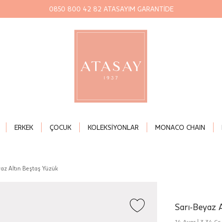
0850 800 42 82 ATASAYIM GARANTİDE
ERKEK
ÇOCUK
KOLEKSİYONLAR
MONACO CHAIN
yaz Altın Beştaş Yüzük
Sarı-Beyaz 
14 Ayar |
3,34 Gr.