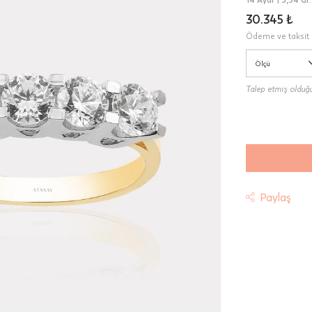
30.345 ₺
Ödeme ve taksit 
Ölçü
Talep etmiş olduğun
Paylaş
t
riniz "HepsiJet Kargo" ile ücretsiz ve sigortalı olarak
mektedir.