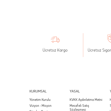
seçilen ü
İade: Mü
değişikli
yapılan ü
Siparişin
edebilirs
Ücretsiz Kargo
Ücretsiz Sigo
gönderebi
Önemli:
tutarınd
edilir.
Değişim
yapılmam
KURUMSAL
YASAL
Yönetim Kurulu
KVKK Aydınlatma Metni
Önemli:
Vizyon - Misyon
Mesafeli Satış
siparişin
Sözleşmesi