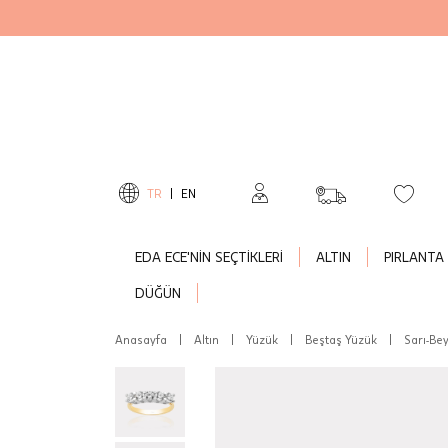
TR
|
EN
EDA ECE'NİN SEÇTİKLERİ
ALTIN
PIRLANTA
DÜĞÜN
Anasayfa
|
Altın
|
Yüzük
|
Beştaş Yüzük
|
Sarı-Be