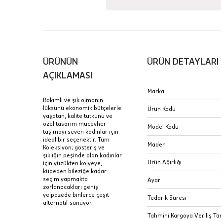
Aynı Gün
16:00 ara
içinde te
Hafta son
Taksit Tablosu
ÜRÜNÜN
ÜRÜN DETAYLARI
gününde 
Fiyat bilgisi 
AÇIKLAMASI
Sertifik
Mağaza
Marka
Bakımlı ve şık olmanın
JTR | Je
lüksünü ekonomik bütçelerle
Ürün Kodu
Ad Soyad
yaşatan, kalite tutkunu ve
Merkezi)
Seçiniz.
özel tasarım mücevher
Model Kodu
taşımayı seven kadınlar için
Taksit
ideal bir seçenektir. Tüm
Pırlantal
B
Maden
Koleksiyon; gösteriş ve
E-Posta Adresi
sertifika
şıklığın peşinde olan kadınlar
Tek Çekim
Stoklar çok h
Ürün Ağırlığı
için yüzükten kolyeye,
uzun süre or
küpeden bileziğe kadar
Sipariş 
2 Taksit
seçim yapmakta
Ayar
zorlanacakları geniş
3 Taksit
yelpazede binlerce çeşit
İptal: K
Tedarik Süresi
alternatif sunuyor.
edebilirs
Tahmini Kargoya Veriliş Tar
değişikli