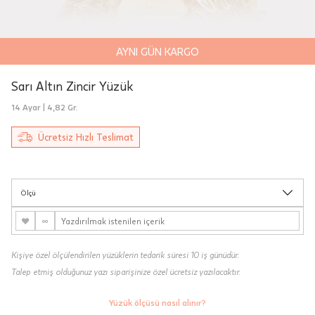
AYNI GÜN KARGO
Teslimat
Siparişleriniz "HepsiJet Kargo" ile
Sarı Altın Zincir Yüzük
ücretsiz ve sigortalı olarak
14 Ayar |
4,82 Gr.
gönderilmektedir.
Ücretsiz Hızlı Teslimat
Aynı Gün Teslimat: Motor Kurye seçimi
yapılan siparişler hafta içi 08:00-16:00
arasında verilen siparişler için
Ölçü
geçerlidir. Teslimat; sipariş verilen gün
içinde teslim edilecektir.
♥
∞
Hafta sonu Motor Kurye seçimi ile
Kişiye özel ölçülendirilen yüzüklerin tedarik süresi 10 iş günüdür.
verilen siparişler, takip eden ilk iş
Talep etmiş olduğunuz yazı siparişinize özel ücretsiz yazılacaktır.
gününde kuryeye teslim edilir.
Yüzük ölçüsü nasıl alınır?
Sertifika