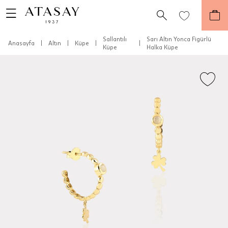
Sallantılı
Sarı Altın Yonca Figürlü
Anasayfa
|
Altın
|
Küpe
|
|
Küpe
Halka Küpe
Teslimat