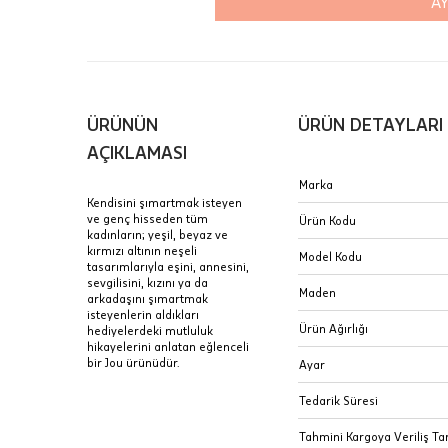
AY
içinde te
Hafta son
Taksit Tablosu
gününde 
Fiyat bilgisi 
ÜRÜNÜN
ÜRÜN DETAYLARI
Sertifik
Mağaza
AÇIKLAMASI
JTR | Je
Marka
Ad Soyad
Merkezi)
Seçiniz.
Kendisini şımartmak isteyen
ve genç hisseden tüm
Ürün Kodu
Taksit
kadınların; yeşil, beyaz ve
Pırlantal
B
kırmızı altının neşeli
E-Posta Adresi
Model Kodu
sertifika
tasarımlarıyla eşini, annesini,
Tek Çekim
Stoklar çok h
sevgilisini, kızını ya da
uzun süre or
Maden
arkadaşını şımartmak
Sipariş 
2 Taksit
isteyenlerin aldıkları
Ürün Ağırlığı
hediyelerdeki mutluluk
3 Taksit
hikayelerini anlatan eğlenceli
İptal: K
bir Jou ürünüdür.
Ayar
edebilirs
değişikli
Tedarik Süresi
seçilen ü
Tahmini Kargoya Veriliş Tar