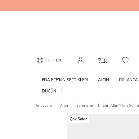
TR
|
EN
EDA ECE'NİN SEÇTİKLERİ
ALTIN
PIRLANTA
DÜĞÜN
Anasayfa
|
Altın
|
Şahmeran
|
Sarı Altın Yıldız Şah
Çok Satan