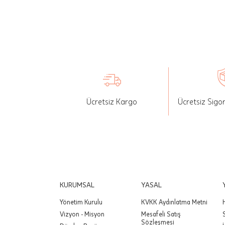
İade: Mü
değişikli
yapılan ü
Siparişin
edebilirs
gönderebi
Ücretsiz Kargo
Ücretsiz Sigo
Önemli:
tutarınd
edilir.
Değişim
yapılmam
Önemli:
KURUMSAL
YASAL
siparişin
Yönetim Kurulu
KVKK Aydınlatma Metni
Vizyon - Misyon
Mesafeli Satış
Sözleşmesi