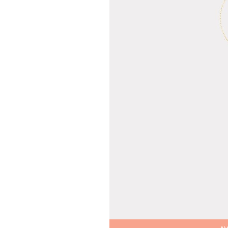
Teslima
Siparişle
gönderil
Aynı Gün
16:00 ara