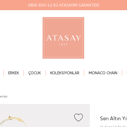
0850 800 42 82 ATASAYIM GARANTİDE
ERKEK
ÇOCUK
KOLEKSİYONLAR
MONACO CHAIN
meran
Sarı Altın Y
14 Ayar |
2,34 Gr.