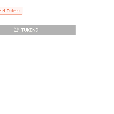
Hızlı Teslimat
TÜKENDI
00-
n gün