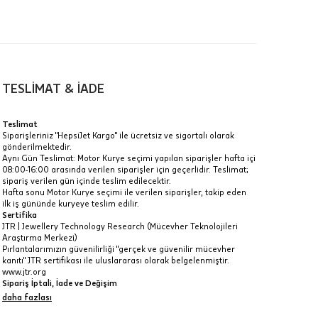
TESLİMAT & İADE
a
Teslimat
Siparişleriniz "HepsiJet Kargo" ile ücretsiz ve sigortalı olarak
IT
gönderilmektedir.
Aynı Gün Teslimat: Motor Kurye seçimi yapılan siparişler hafta içi
Taksit Toplamı
R
08:00-16:00 arasında verilen siparişler için geçerlidir. Teslimat;
z.
sipariş verilen gün içinde teslim edilecektir.
24.155 ₺
Hafta sonu Motor Kurye seçimi ile verilen siparişler, takip eden
idir, ancak
ilk iş gününde kuryeye teslim edilir.
Sertifika
24.155 ₺
JTR | Jewellery Technology Research (Mücevher Teknolojileri
Araştırma Merkezi)
24.155 ₺
Pırlantalarımızın güvenilirliği "gerçek ve güvenilir mücevher
kanıtı" JTR sertifikası ile uluslararası olarak belgelenmiştir.
 veya
www.jtr.org
i
Sipariş İptali, İade ve Değişim
İptal: Kargoya verilmeyen veya faturası oluşmayan siparişlerinizi
daha fazlası
iptal edebilirsiniz. Müşterinin özel istek ve talepleri
doğrultusunda üretilen veya değişiklik ya da eklemeler yapılarak