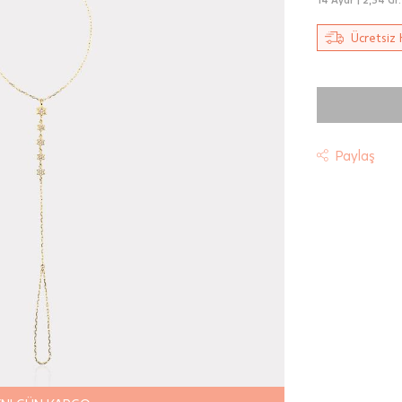
Ücretsiz 
Paylaş
t
riniz "HepsiJet Kargo" ile ücretsiz ve sigortalı olarak
mektedir.
 Teslimat: Motor Kurye seçimi yapılan siparişler hafta içi 08:
sında verilen siparişler için geçerlidir. Teslimat; sipariş verile