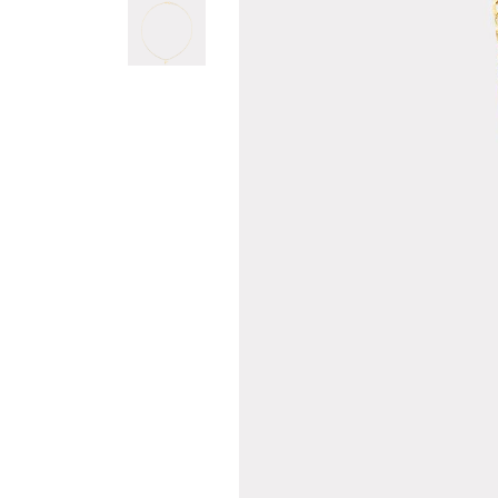
Teslima
Siparişle
gönderil
Aynı Gün
16:00 ara