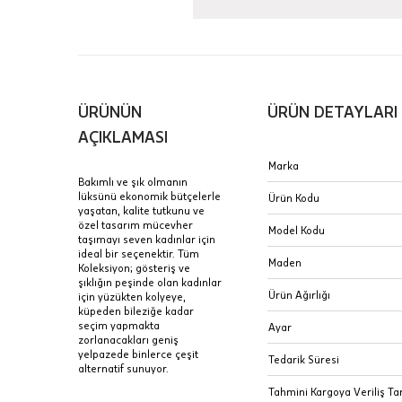
içinde te
Hafta son
Taksit Tablosu
gününde 
Fiyat bilgisi 
ÜRÜNÜN
ÜRÜN DETAYLARI
Sertifik
Mağaza
AÇIKLAMASI
JTR | Je
Marka
Ad Soyad
Merkezi)
Seçiniz.
Bakımlı ve şık olmanın
lüksünü ekonomik bütçelerle
Ürün Kodu
Taksit
yaşatan, kalite tutkunu ve
Pırlantal
B
özel tasarım mücevher
E-Posta Adresi
Model Kodu
sertifika
taşımayı seven kadınlar için
Tek Çekim
Stoklar çok h
ideal bir seçenektir. Tüm
uzun süre or
Maden
Koleksiyon; gösteriş ve
Sipariş 
2 Taksit
şıklığın peşinde olan kadınlar
Ürün Ağırlığı
için yüzükten kolyeye,
3 Taksit
küpeden bileziğe kadar
İptal: K
seçim yapmakta
Ayar
edebilirs
zorlanacakları geniş
yelpazede binlerce çeşit
değişikli
Tedarik Süresi
alternatif sunuyor.
seçilen ü
Tahmini Kargoya Veriliş Tar