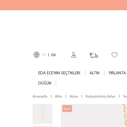
TR
|
EN
EDA ECE'NİN SEÇTİKLERİ
ALTIN
PIRLANTA
DÜĞÜN
Anasayfa
|
Altın
|
Kolye
|
Kişileştirilmiş Kolye
|
Sa
Harf