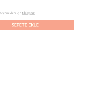
seçenekleri için
tıklayınız
SEPETE EKLE
00-
n gün