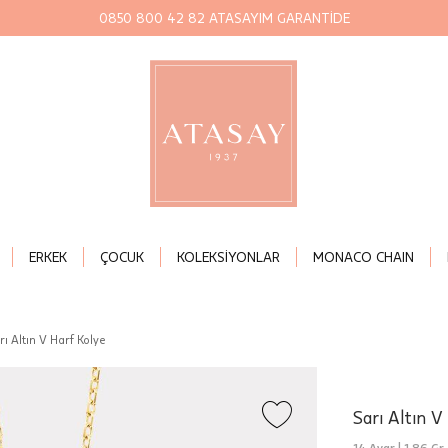
0850 800 42 82 ATASAYIM GARANTİDE
ERKEK
ÇOCUK
KOLEKSİYONLAR
MONACO CHAIN
rı Altın V Harf Kolye
Sarı Altın V
14 Ayar |
1,86 Gr.