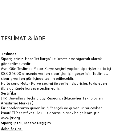
TESLİMAT & İADE
a
Teslimat
Siparişleriniz "HepsiJet Kargo" ile ücretsiz ve sigortalı olarak
IT
gönderilmektedir.
Aynı Gün Teslimat: Motor Kurye seçimi yapılan siparişler hafta içi
Taksit Toplamı
R
08:00-16:00 arasında verilen siparişler için geçerlidir. Teslimat;
z.
sipariş verilen gün içinde teslim edilecektir.
19.430 ₺
Hafta sonu Motor Kurye seçimi ile verilen siparişler, takip eden
idir, ancak
ilk iş gününde kuryeye teslim edilir.
Sertifika
19.430 ₺
JTR | Jewellery Technology Research (Mücevher Teknolojileri
Araştırma Merkezi)
19.430 ₺
Pırlantalarımızın güvenilirliği "gerçek ve güvenilir mücevher
kanıtı" JTR sertifikası ile uluslararası olarak belgelenmiştir.
 veya
www.jtr.org
i
Sipariş İptali, İade ve Değişim
İptal: Kargoya verilmeyen veya faturası oluşmayan siparişlerinizi
daha fazlası
iptal edebilirsiniz. Müşterinin özel istek ve talepleri
doğrultusunda üretilen veya değişiklik ya da eklemeler yapılarak