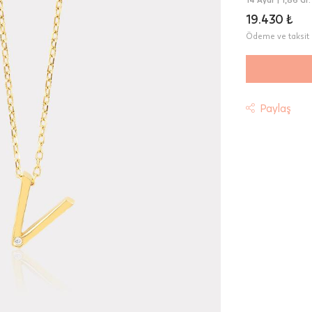
19.430 ₺
Ödeme ve taksit 
Paylaş
t
riniz "HepsiJet Kargo" ile ücretsiz ve sigortalı olarak
mektedir.
 Teslimat: Motor Kurye seçimi yapılan siparişler hafta içi 08:
sında verilen siparişler için geçerlidir. Teslimat; sipariş verile