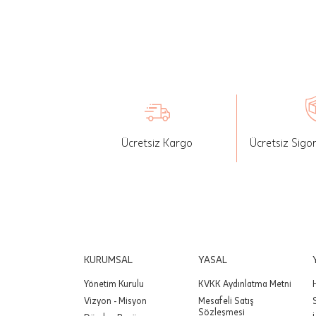
İade: Mü
değişikli
yapılan ü
Siparişin
edebilirs
gönderebi
Ücretsiz Kargo
Ücretsiz Sigo
Önemli:
tutarınd
edilir.
Değişim
yapılmam
Önemli:
KURUMSAL
YASAL
siparişin
Yönetim Kurulu
KVKK Aydınlatma Metni
Vizyon - Misyon
Mesafeli Satış
Sözleşmesi