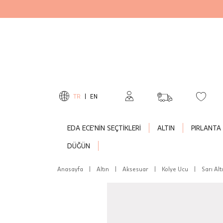
TR
|
EN
EDA ECE'NİN SEÇTİKLERİ
ALTIN
PIRLANTA
DÜĞÜN
Anasayfa
|
Altın
|
Aksesuar
|
Kolye Ucu
|
Sarı Al