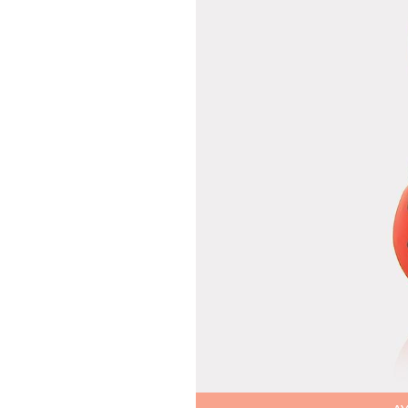
Teslima
Siparişle
gönderil