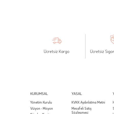
seçilen ü
İade: Mü
değişikli
yapılan ü
Siparişin
edebilirs
Ücretsiz Kargo
Ücretsiz Sigo
gönderebi
Önemli:
tutarınd
edilir.
Değişim
yapılmam
KURUMSAL
YASAL
Yönetim Kurulu
KVKK Aydınlatma Metni
Önemli:
Vizyon - Misyon
Mesafeli Satış
siparişin
Sözleşmesi