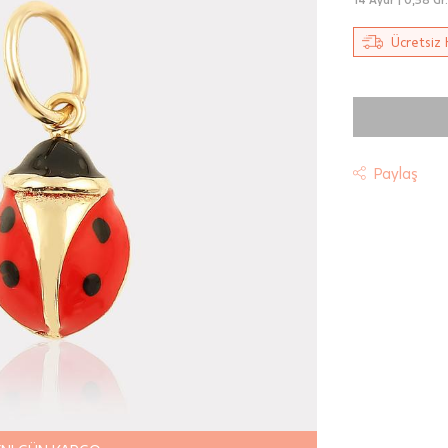
Ücretsiz 
Paylaş
t
riniz "HepsiJet Kargo" ile ücretsiz ve sigortalı olarak
mektedir.