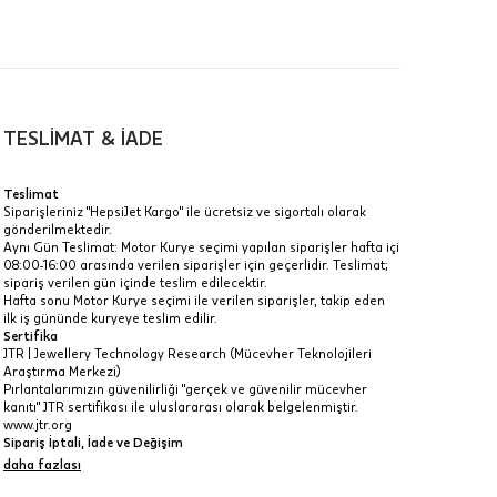
00-
n gün
TESLİMAT & İADE
Teslimat
Siparişleriniz "HepsiJet Kargo" ile ücretsiz ve sigortalı olarak
gönderilmektedir.
a
Aynı Gün Teslimat: Motor Kurye seçimi yapılan siparişler hafta içi
08:00-16:00 arasında verilen siparişler için geçerlidir. Teslimat;
IT
sipariş verilen gün içinde teslim edilecektir.
Hafta sonu Motor Kurye seçimi ile verilen siparişler, takip eden
Taksit Toplamı
R
z.
ilk iş gününde kuryeye teslim edilir.
Sertifika
4.310 ₺
idir, ancak
JTR | Jewellery Technology Research (Mücevher Teknolojileri
Araştırma Merkezi)
Pırlantalarımızın güvenilirliği "gerçek ve güvenilir mücevher
4.310 ₺
kanıtı" JTR sertifikası ile uluslararası olarak belgelenmiştir.
www.jtr.org
4.310 ₺
Sipariş İptali, İade ve Değişim
İptal: Kargoya verilmeyen veya faturası oluşmayan siparişlerinizi
daha fazlası
 veya
iptal edebilirsiniz. Müşterinin özel istek ve talepleri
i
doğrultusunda üretilen veya değişiklik ya da eklemeler yapılarak