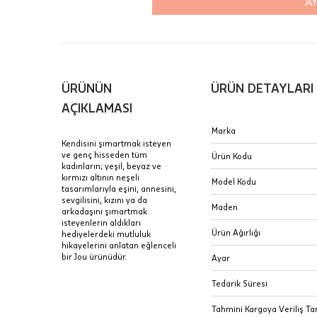
AY
Aynı Gün
16:00 ara
içinde te
Hafta son
Taksit Tablosu
ÜRÜNÜN
ÜRÜN DETAYLARI
gününde 
Fiyat bilgisi 
AÇIKLAMASI
Sertifik
Mağaza
Marka
Kendisini şımartmak isteyen
JTR | Je
ve genç hisseden tüm
Ürün Kodu
Ad Soyad
kadınların; yeşil, beyaz ve
Merkezi)
Seçiniz.
kırmızı altının neşeli
Model Kodu
tasarımlarıyla eşini, annesini,
Taksit
sevgilisini, kızını ya da
Pırlantal
B
Maden
arkadaşını şımartmak
E-Posta Adresi
sertifika
isteyenlerin aldıkları
Tek Çekim
Stoklar çok h
Ürün Ağırlığı
hediyelerdeki mutluluk
uzun süre or
hikayelerini anlatan eğlenceli
Sipariş 
2 Taksit
bir Jou ürünüdür.
Ayar
3 Taksit
İptal: K
Tedarik Süresi
edebilirs
Tahmini Kargoya Veriliş Tar
değişikli