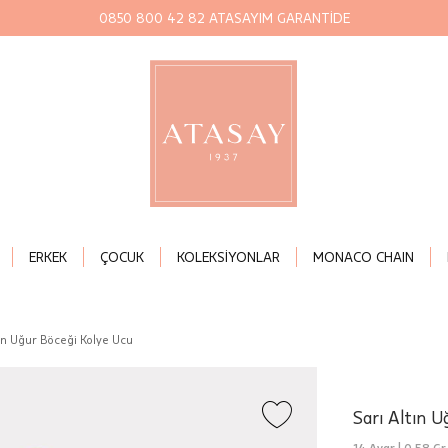
0850 800 42 82 ATASAYIM GARANTİDE
ERKEK
ÇOCUK
KOLEKSİYONLAR
MONACO CHAIN
tın Uğur Böceği Kolye Ucu
Sarı Altın U
14 Ayar |
0,58 Gr.