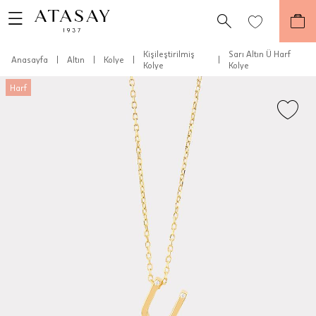
Kişileştirilmiş
Sarı Altın Ü Harf
Anasayfa
|
Altın
|
Kolye
|
|
Kolye
Kolye
Harf
Teslimat