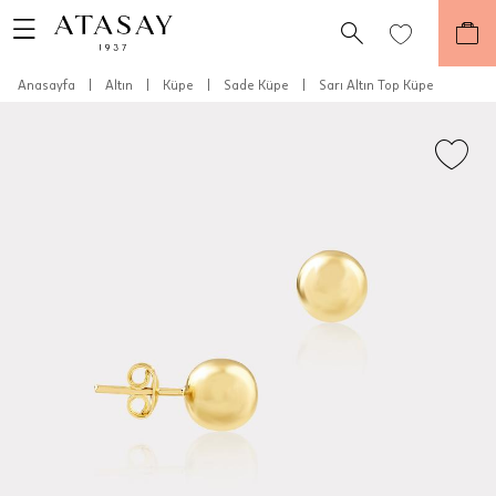
Anasayfa
|
Altın
|
Küpe
|
Sade Küpe
|
Sarı Altın Top Küpe
Teslimat