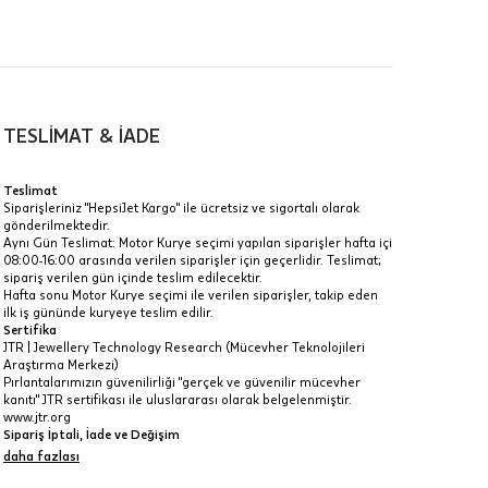
TESLİMAT & İADE
a
Teslimat
Siparişleriniz "HepsiJet Kargo" ile ücretsiz ve sigortalı olarak
IT
gönderilmektedir.
Aynı Gün Teslimat: Motor Kurye seçimi yapılan siparişler hafta içi
Taksit Toplamı
R
08:00-16:00 arasında verilen siparişler için geçerlidir. Teslimat;
z.
sipariş verilen gün içinde teslim edilecektir.
22.365 ₺
Hafta sonu Motor Kurye seçimi ile verilen siparişler, takip eden
idir, ancak
ilk iş gününde kuryeye teslim edilir.
Sertifika
22.365 ₺
JTR | Jewellery Technology Research (Mücevher Teknolojileri
Araştırma Merkezi)
22.365 ₺
Pırlantalarımızın güvenilirliği "gerçek ve güvenilir mücevher
kanıtı" JTR sertifikası ile uluslararası olarak belgelenmiştir.
 veya
www.jtr.org
i
Sipariş İptali, İade ve Değişim
İptal: Kargoya verilmeyen veya faturası oluşmayan siparişlerinizi
daha fazlası
iptal edebilirsiniz. Müşterinin özel istek ve talepleri
doğrultusunda üretilen veya değişiklik ya da eklemeler yapılarak