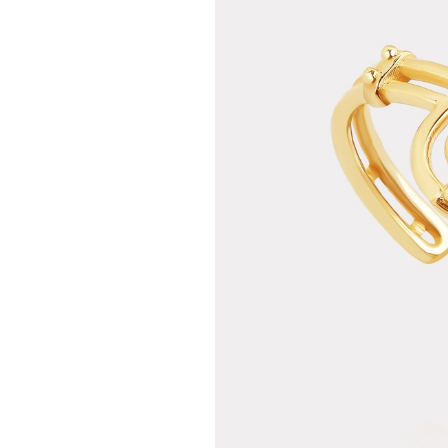
Teslima
Siparişle
gönderil
Aynı Gün
16:00 ara