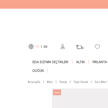
TR
|
EN
EDA ECE'NİN SEÇTİKLERİ
ALTIN
PIRLANTA
DÜĞÜN
Anasayfa
|
Altın
|
Yüzük
|
Taşlı Yüzük
|
Sarı Altın
Yeni