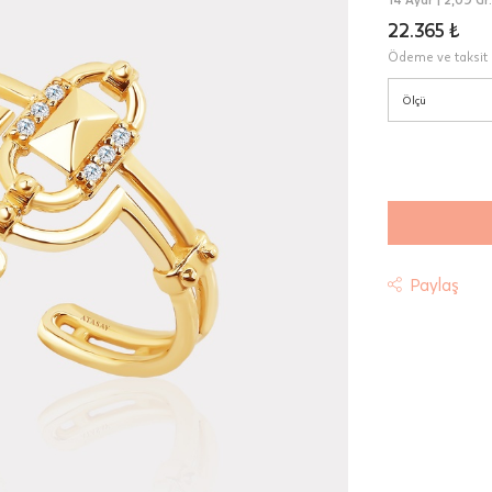
22.365 ₺
Ödeme ve taksit 
Ölçü
Paylaş
t
riniz "HepsiJet Kargo" ile ücretsiz ve sigortalı olarak
mektedir.
 Teslimat: Motor Kurye seçimi yapılan siparişler hafta içi 08:
sında verilen siparişler için geçerlidir. Teslimat; sipariş verile