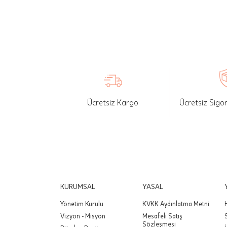
İade: Mü
değişikli
yapılan ü
Siparişin
edebilirs
gönderebi
Ücretsiz Kargo
Ücretsiz Sigo
Önemli:
tutarınd
edilir.
Değişim
yapılmam
Önemli:
KURUMSAL
YASAL
siparişin
Yönetim Kurulu
KVKK Aydınlatma Metni
Vizyon - Misyon
Mesafeli Satış
Sözleşmesi