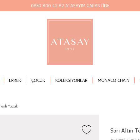
0850 800 42 82 ATASAYIM GARANTİDE
ERKEK
ÇOCUK
KOLEKSİYONLAR
MONACO CHAIN
 Taşlı Yüzük
Sarı Altın T
14 Ayar |
2,09 Gr.