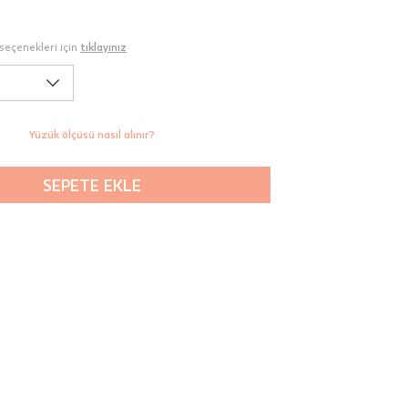
seçenekleri için
tıklayınız
Yüzük ölçüsü nasıl alınır?
SEPETE EKLE
00-
n gün