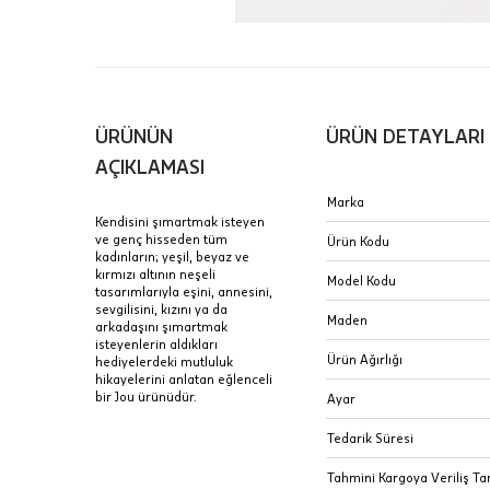
içinde te
Hafta son
Taksit Tablosu
gününde 
Fiyat bilgisi 
ÜRÜNÜN
ÜRÜN DETAYLARI
Sertifik
Mağaza
AÇIKLAMASI
JTR | Je
Marka
Ad Soyad
Merkezi)
Seçiniz.
Kendisini şımartmak isteyen
ve genç hisseden tüm
Ürün Kodu
Taksit
kadınların; yeşil, beyaz ve
Pırlantal
B
kırmızı altının neşeli
E-Posta Adresi
Model Kodu
sertifika
tasarımlarıyla eşini, annesini,
Tek Çekim
Stoklar çok h
sevgilisini, kızını ya da
uzun süre or
Maden
arkadaşını şımartmak
Sipariş 
2 Taksit
isteyenlerin aldıkları
Ürün Ağırlığı
hediyelerdeki mutluluk
3 Taksit
hikayelerini anlatan eğlenceli
İptal: K
bir Jou ürünüdür.
Ayar
edebilirs
değişikli
Tedarik Süresi
seçilen ü
Tahmini Kargoya Veriliş Tar