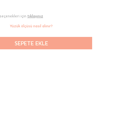
seçenekleri için
tıklayınız
Yüzük ölçüsü nasıl alınır?
SEPETE EKLE
00-
n gün