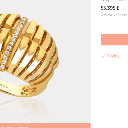
55.395 ₺
Ödeme ve taksit 
Paylaş
t
riniz "HepsiJet Kargo" ile ücretsiz ve sigortalı olarak
mektedir.
 Teslimat: Motor Kurye seçimi yapılan siparişler hafta içi 08:
sında verilen siparişler için geçerlidir. Teslimat; sipariş verile