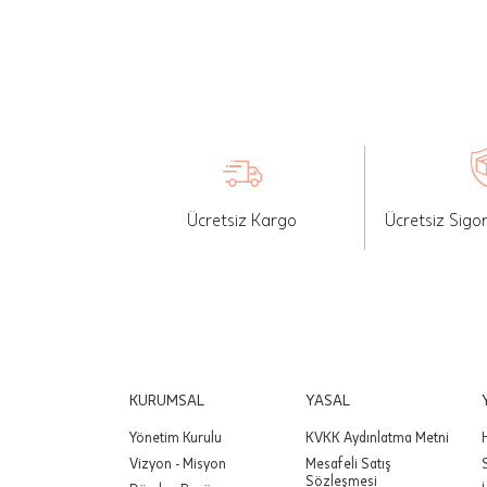
İade: Mü
değişikli
yapılan ü
Siparişin
edebilirs
gönderebi
Ücretsiz Kargo
Ücretsiz Sigo
Önemli:
tutarınd
edilir.
Değişim
yapılmam
Önemli:
KURUMSAL
YASAL
siparişin
Yönetim Kurulu
KVKK Aydınlatma Metni
Vizyon - Misyon
Mesafeli Satış
Sözleşmesi