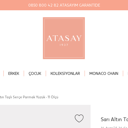
0850 800 42 82 ATASAYIM GARANTİDE
ERKEK
ÇOCUK
KOLEKSİYONLAR
MONACO CHAIN
ltın Taşlı Serçe Parmak Yüzük - 11 Ölçü
Sarı Altın T
14 Ayar |
5,24 Gr.