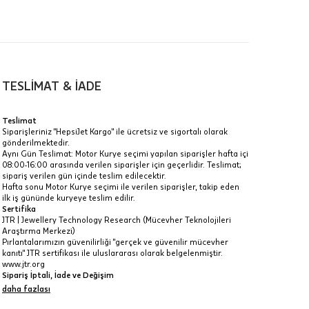
TESLİMAT & İADE
a
Teslimat
Siparişleriniz "HepsiJet Kargo" ile ücretsiz ve sigortalı olarak
IT
gönderilmektedir.
Aynı Gün Teslimat: Motor Kurye seçimi yapılan siparişler hafta içi
Taksit Toplamı
R
08:00-16:00 arasında verilen siparişler için geçerlidir. Teslimat;
z.
sipariş verilen gün içinde teslim edilecektir.
55.395 ₺
Hafta sonu Motor Kurye seçimi ile verilen siparişler, takip eden
idir, ancak
ilk iş gününde kuryeye teslim edilir.
Sertifika
55.395 ₺
JTR | Jewellery Technology Research (Mücevher Teknolojileri
Araştırma Merkezi)
55.395 ₺
Pırlantalarımızın güvenilirliği "gerçek ve güvenilir mücevher
kanıtı" JTR sertifikası ile uluslararası olarak belgelenmiştir.
 veya
www.jtr.org
i
Sipariş İptali, İade ve Değişim
İptal: Kargoya verilmeyen veya faturası oluşmayan siparişlerinizi
daha fazlası
iptal edebilirsiniz. Müşterinin özel istek ve talepleri
doğrultusunda üretilen veya değişiklik ya da eklemeler yapılarak