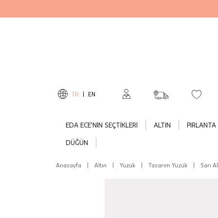
TR
|
EN
EDA ECE'NİN SEÇTİKLERİ
ALTIN
PIRLANTA
DÜĞÜN
Anasayfa
|
Altın
|
Yüzük
|
Tasarım Yüzük
|
Sarı A