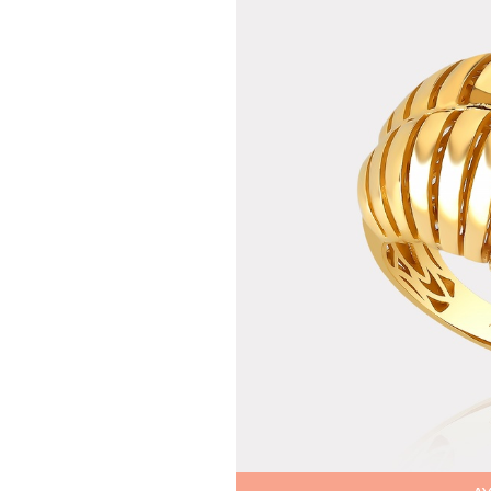
Teslima
Siparişle
gönderil
Aynı Gün
16:00 ara