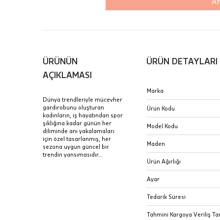
AY
içinde te
Hafta son
Taksit Tablosu
gününde 
Fiyat bilgisi 
ÜRÜNÜN
ÜRÜN DETAYLARI
Sertifik
Mağaza
AÇIKLAMASI
JTR | Je
Marka
Ad Soyad
Merkezi)
Seçiniz.
Dünya trendleriyle mücevher
gardırobunu oluşturan
Ürün Kodu
Taksit
kadınların, iş hayatından spor
Pırlantal
B
şıklığına kadar günün her
E-Posta Adresi
Model Kodu
sertifika
diliminde anı yakalamaları
Tek Çekim
Stoklar çok h
için özel tasarlanmış, her
uzun süre or
Maden
sezona uygun güncel bir
Sipariş 
2 Taksit
trendin yansımasıdır...
Ürün Ağırlığı
3 Taksit
İptal: K
Ayar
edebilirs
değişikli
Tedarik Süresi
seçilen ü
Tahmini Kargoya Veriliş Tar