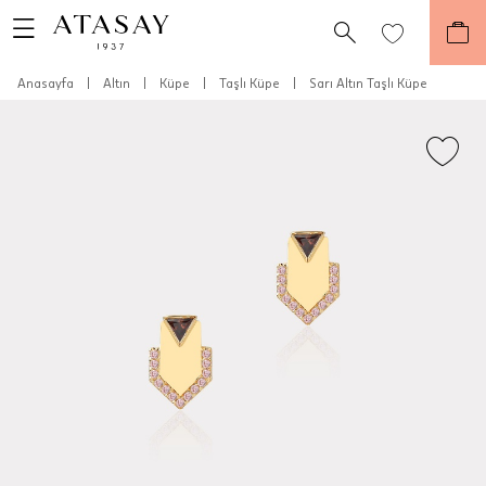
Anasayfa
|
Altın
|
Küpe
|
Taşlı Küpe
|
Sarı Altın Taşlı Küpe
Teslimat