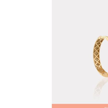
Teslima
Siparişle
gönderil
Aynı Gün
16:00 ara