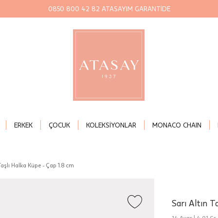
0850 800 42 82 ATASAYIM GARANTİDE
ERKEK
ÇOCUK
KOLEKSİYONLAR
MONACO CHAIN
Taşlı Halka Küpe - Çap 1.8 cm
Sarı Altın T
14 Ayar |
4,01 Gr.