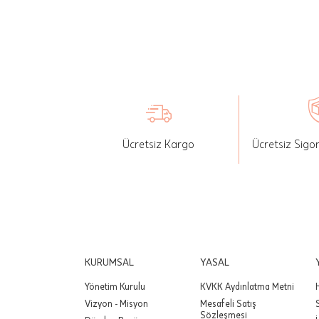
İade: Mü
değişikli
yapılan ü
Siparişin
edebilirs
gönderebi
Ücretsiz Kargo
Ücretsiz Sigo
Önemli:
tutarınd
edilir.
Değişim
yapılmam
Önemli:
KURUMSAL
YASAL
siparişin
Yönetim Kurulu
KVKK Aydınlatma Metni
Vizyon - Misyon
Mesafeli Satış
Sözleşmesi