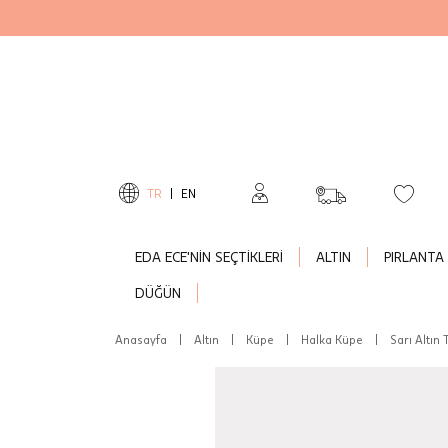
TR
|
EN
EDA ECE'NİN SEÇTİKLERİ
ALTIN
PIRLANTA
DÜĞÜN
Anasayfa
|
Altın
|
Küpe
|
Halka Küpe
|
Sarı Altın 