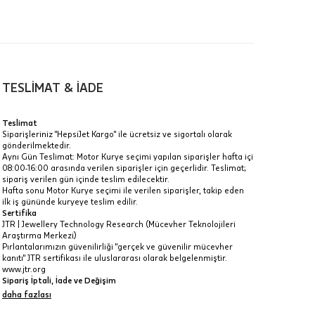
TESLİMAT & İADE
a
Teslimat
Siparişleriniz "HepsiJet Kargo" ile ücretsiz ve sigortalı olarak
IT
gönderilmektedir.
Aynı Gün Teslimat: Motor Kurye seçimi yapılan siparişler hafta içi
Taksit Toplamı
R
08:00-16:00 arasında verilen siparişler için geçerlidir. Teslimat;
z.
sipariş verilen gün içinde teslim edilecektir.
28.740 ₺
Hafta sonu Motor Kurye seçimi ile verilen siparişler, takip eden
idir, ancak
ilk iş gününde kuryeye teslim edilir.
Sertifika
28.740 ₺
JTR | Jewellery Technology Research (Mücevher Teknolojileri
Araştırma Merkezi)
28.740 ₺
Pırlantalarımızın güvenilirliği "gerçek ve güvenilir mücevher
kanıtı" JTR sertifikası ile uluslararası olarak belgelenmiştir.
 veya
www.jtr.org
i
Sipariş İptali, İade ve Değişim
İptal: Kargoya verilmeyen veya faturası oluşmayan siparişlerinizi
daha fazlası
iptal edebilirsiniz. Müşterinin özel istek ve talepleri
doğrultusunda üretilen veya değişiklik ya da eklemeler yapılarak