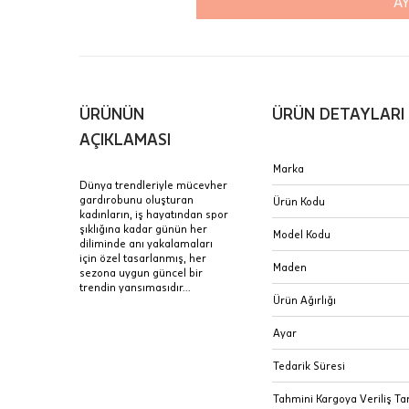
AY
içinde te
Hafta son
Taksit Tablosu
gününde 
Fiyat bilgisi 
ÜRÜNÜN
ÜRÜN DETAYLARI
Sertifik
Mağaza
AÇIKLAMASI
JTR | Je
Marka
Ad Soyad
Merkezi)
Seçiniz.
Dünya trendleriyle mücevher
gardırobunu oluşturan
Ürün Kodu
Taksit
kadınların, iş hayatından spor
Pırlantal
B
şıklığına kadar günün her
E-Posta Adresi
Model Kodu
sertifika
diliminde anı yakalamaları
Tek Çekim
Stoklar çok h
için özel tasarlanmış, her
uzun süre or
Maden
sezona uygun güncel bir
Sipariş 
2 Taksit
trendin yansımasıdır...
Ürün Ağırlığı
3 Taksit
İptal: K
Ayar
edebilirs
değişikli
Tedarik Süresi
seçilen ü
Tahmini Kargoya Veriliş Tar