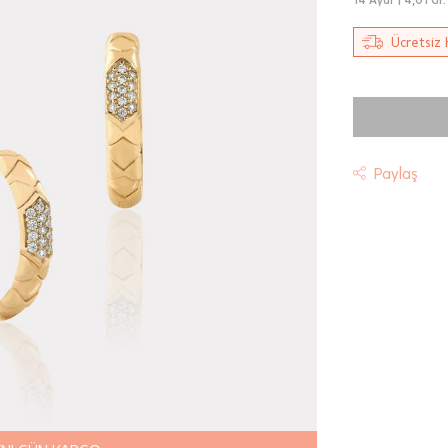
Ücretsiz 
Paylaş
t
riniz "HepsiJet Kargo" ile ücretsiz ve sigortalı olarak
mektedir.
 Teslimat: Motor Kurye seçimi yapılan siparişler hafta içi 08:
sında verilen siparişler için geçerlidir. Teslimat; sipariş verile