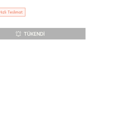
Hızlı Teslimat
TÜKENDI
00-
n gün