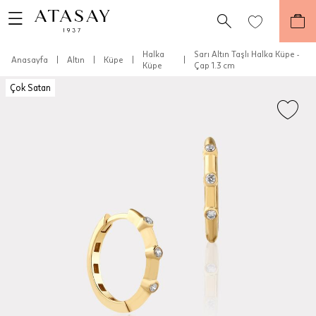
Halka
Sarı Altın Taşlı Halka Küpe -
Anasayfa
|
Altın
|
Küpe
|
|
Küpe
Çap 1.3 cm
Çok Satan
Teslimat