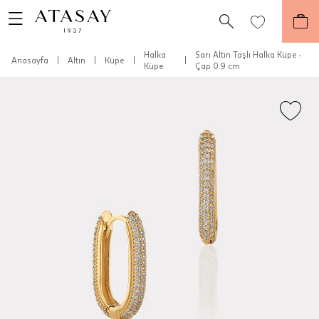
Halka
Sarı Altın Taşlı Halka Küpe -
Anasayfa
|
Altın
|
Küpe
|
|
Küpe
Çap 0.9 cm
Teslimat