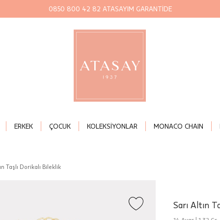
0850 800 42 82 ATASAYIM GARANTİDE
ERKEK
ÇOCUK
KOLEKSİYONLAR
MONACO CHAIN
ın Taşlı Dorikalı Bileklik
Sarı Altın Ta
14 Ayar |
1,32 Gr.