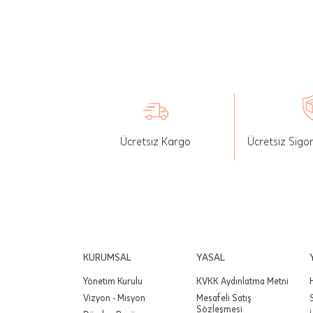
seçilen ü
İade: Mü
değişikli
yapılan ü
Siparişin
edebilirs
Ücretsiz Kargo
Ücretsiz Sigo
gönderebi
Önemli:
tutarınd
edilir.
Değişim
yapılmam
KURUMSAL
YASAL
Yönetim Kurulu
KVKK Aydınlatma Metni
Önemli:
Vizyon - Misyon
Mesafeli Satış
siparişin
Sözleşmesi