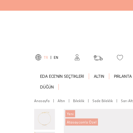
TR
|
EN
EDA ECE'NİN SEÇTİKLERİ
ALTIN
PIRLANTA
DÜĞÜN
Anasayfa
|
Altın
|
Bileklik
|
Sade Bileklik
|
Sarı Alt
Yeni
Atasay.com'a Özel