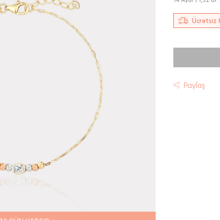
Ücretsiz 
Paylaş
t
riniz "HepsiJet Kargo" ile ücretsiz ve sigortalı olarak
mektedir.