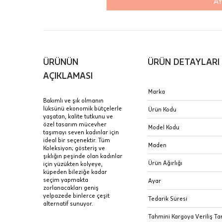
AY
Aynı Gün
16:00 ara
içinde te
Hafta son
Taksit Tablosu
ÜRÜNÜN
ÜRÜN DETAYLARI
gününde 
Fiyat bilgisi 
AÇIKLAMASI
Sertifik
Mağaza
Marka
Bakımlı ve şık olmanın
JTR | Je
lüksünü ekonomik bütçelerle
Ürün Kodu
Ad Soyad
yaşatan, kalite tutkunu ve
Merkezi)
Seçiniz.
özel tasarım mücevher
Model Kodu
taşımayı seven kadınlar için
Taksit
ideal bir seçenektir. Tüm
Pırlantal
B
Maden
Koleksiyon; gösteriş ve
E-Posta Adresi
sertifika
şıklığın peşinde olan kadınlar
Tek Çekim
Stoklar çok h
Ürün Ağırlığı
için yüzükten kolyeye,
uzun süre or
küpeden bileziğe kadar
Sipariş 
2 Taksit
seçim yapmakta
Ayar
zorlanacakları geniş
3 Taksit
yelpazede binlerce çeşit
İptal: K
Tedarik Süresi
alternatif sunuyor.
edebilirs
Tahmini Kargoya Veriliş Tar
değişikli