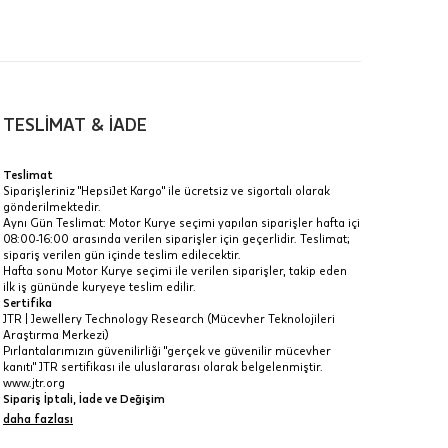
00-
n gün
TESLİMAT & İADE
Teslimat
Siparişleriniz "HepsiJet Kargo" ile ücretsiz ve sigortalı olarak
gönderilmektedir.
a
Aynı Gün Teslimat: Motor Kurye seçimi yapılan siparişler hafta içi
08:00-16:00 arasında verilen siparişler için geçerlidir. Teslimat;
IT
sipariş verilen gün içinde teslim edilecektir.
Hafta sonu Motor Kurye seçimi ile verilen siparişler, takip eden
Taksit Toplamı
R
z.
ilk iş gününde kuryeye teslim edilir.
Sertifika
13.835 ₺
idir, ancak
JTR | Jewellery Technology Research (Mücevher Teknolojileri
Araştırma Merkezi)
Pırlantalarımızın güvenilirliği "gerçek ve güvenilir mücevher
13.835 ₺
kanıtı" JTR sertifikası ile uluslararası olarak belgelenmiştir.
www.jtr.org
13.835 ₺
Sipariş İptali, İade ve Değişim
İptal: Kargoya verilmeyen veya faturası oluşmayan siparişlerinizi
daha fazlası
 veya
iptal edebilirsiniz. Müşterinin özel istek ve talepleri
i
doğrultusunda üretilen veya değişiklik ya da eklemeler yapılarak