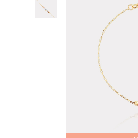
Teslima
Siparişle
gönderil